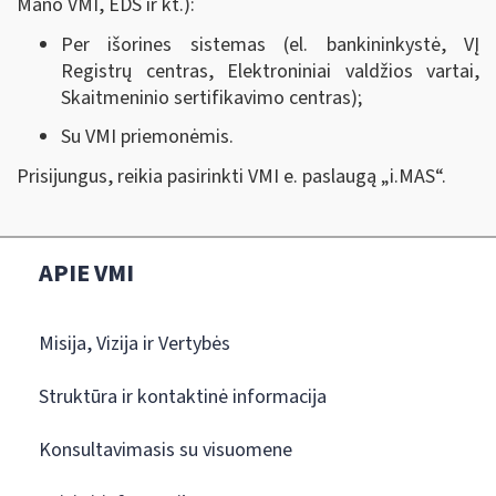
Mano VMI, EDS ir kt.):
Per išorines sistemas (el. bankininkystė, VĮ
Registrų centras, Elektroniniai valdžios vartai,
Skaitmeninio sertifikavimo centras);
Su VMI priemonėmis.
Prisijungus, reikia pasirinkti VMI e. paslaugą „i.MAS
“
.
APIE VMI
Misija, Vizija ir Vertybės
Struktūra ir kontaktinė informacija
Konsultavimasis su visuomene