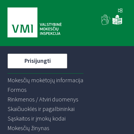
Prisijungti
Mokesčių mokėtojų informacija
Formos
Rinkmenos / Atviri duomenys
Skaičiuoklės ir pagalbininkai
Sąskaitos ir įmokų kodai
Mokesčių žinynas