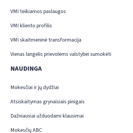
VMI teikiamos paslaugos
VMI kliento profilis
VMI skaitmeninė transformacija
Vienas langelis prievolėms valstybei sumokėti
NAUDINGA
Mokesčiai ir jų dydžiai
Atsiskaitymas grynaisiais pinigais
Dažniausiai užduodami klausimai
Mokesčių ABC