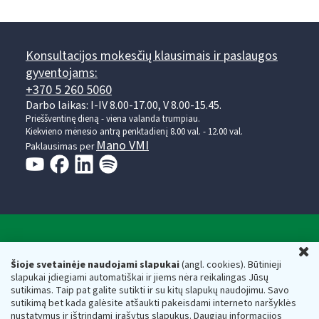
Konsultacijos mokesčių klausimais ir paslaugos
gyventojams:
+370 5 260 5060
Darbo laikas: I-IV 8.00-17.00, V 8.00-15.45.
Prieššventinę dieną - viena valanda trumpiau.
Kiekvieno mėnesio antrą penktadienį 8.00 val. - 12.00 val.
Mano VMI
Paklausimas per
Valstybinė mokesčių inspekcija prie Lietuvos
U
Respublikos finansų ministerijos
Šioje svetainėje naudojami slapukai
(angl. cookies). Būtinieji
slapukai įdiegiami automatiškai ir jiems nėra reikalingas Jūsų
Biudžetinė įstaiga. Juridinio asmens kodas — 188659752,
sutikimas. Taip pat galite sutikti ir su kitų slapukų naudojimu. Savo
adresas: Vasario 16-osios g. 14, 01107 Vilnius, Lietuva, el.paštas:
sutikimą bet kada galėsite atšaukti pakeisdami interneto naršyklės
vmi@vmi.lt
, E. pristatymo dėžutės adresas 188659752
nustatymus ir ištrindami įrašytus slapukus. Daugiau informacijos