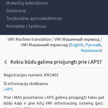
Mokesčių kalendorius
Seminarai
Tarptautinis apmokestinimas
Kontaktai / Apklausa
VMI Machine translation / VMI Машинный перевод /
VMI Машинний переклад (
English
,
Русский
,
Українська
)
Kokiu būdu galima prisijungti prie i.APS?
Registracijos numeris KM2402
Ši informacija skelbiama:
i.APS
Prie i.MAS posistemio i.APS galima prisijungti tokiu pat
būdu kaip ir prie kitų VMI informacinių sistemų (pvz.: