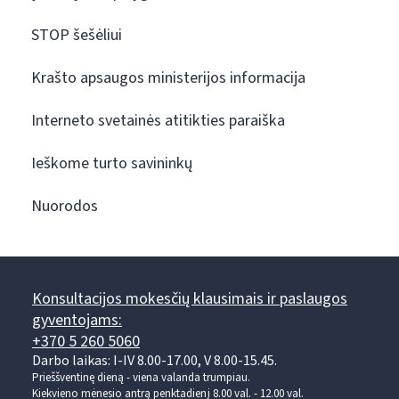
STOP šešėliui
Krašto apsaugos ministerijos informacija
Interneto svetainės atitikties paraiška
Ieškome turto savininkų
Nuorodos
Konsultacijos mokesčių klausimais ir paslaugos
gyventojams:
+370 5 260 5060
Darbo laikas: I-IV 8.00-17.00, V 8.00-15.45.
Prieššventinę dieną - viena valanda trumpiau.
Kiekvieno mėnesio antrą penktadienį 8.00 val. - 12.00 val.