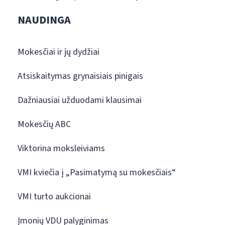
NAUDINGA
Mokesčiai ir jų dydžiai
Atsiskaitymas grynaisiais pinigais
Dažniausiai užduodami klausimai
Mokesčių ABC
Viktorina moksleiviams
VMI kviečia į „Pasimatymą su mokesčiais“
VMI turto aukcionai
Įmonių VDU palyginimas