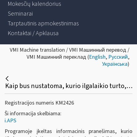
Mokesčių kalendorius
Seminarai
Tarptautinis apmokestinimas
Kontaktai / Apklausa
VMI Machine translation / VMI Машинный перевод /
VMI Машинний переклад (
English
,
Русский
,
Українська
)
Kaip bus nustatoma, kurio ilgalaikio turto, nurodyto FR0457 formoje, bus skaičiuojamas nusidėvėjimas, o kurio (pvz., lengvojo automobilio, naudojamo advokato veikloje) neskaičiuojamas (nepriskiriamas leidžiamiems atskaitymams)?
Registracijos numeris KM2426
Ši informacija skelbiama:
i.APS
Programoje įkeltas informacinis pranešimas, kurio