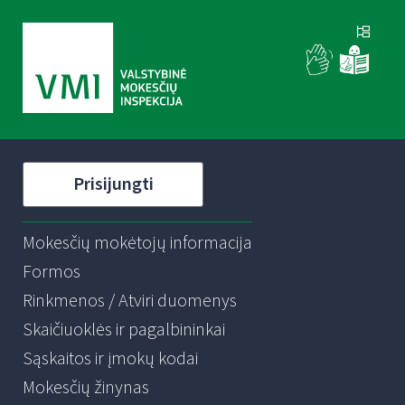
Prisijungti
Mokesčių mokėtojų informacija
Formos
Rinkmenos / Atviri duomenys
Skaičiuoklės ir pagalbininkai
Sąskaitos ir įmokų kodai
Mokesčių žinynas