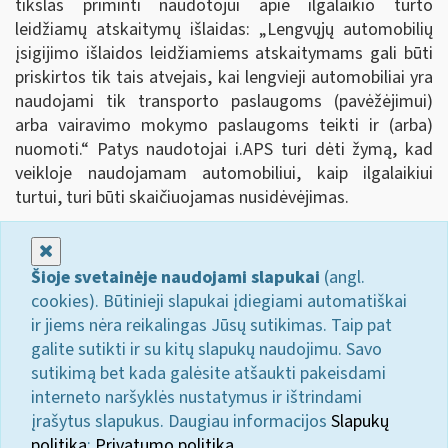
tikslas priminti naudotojui apie ilgalaikio turto
leidžiamų atskaitymų išlaidas: „Lengvųjų automobilių
įsigijimo išlaidos leidžiamiems atskaitymams gali būti
priskirtos tik tais atvejais, kai lengvieji automobiliai yra
naudojami tik transporto paslaugoms (pavėžėjimui)
arba vairavimo mokymo paslaugoms teikti ir (arba)
nuomoti.
“
Patys naudotojai i.APS turi dėti žymą, kad
veikloje naudojamam automobiliui, kaip ilgalaikiui
turtui, turi būti skaičiuojamas nusidėvėjimas.
Uždaryti
Šioje svetainėje naudojami slapukai
(angl.
cookies). Būtinieji slapukai įdiegiami automatiškai
ir jiems nėra reikalingas Jūsų sutikimas. Taip pat
galite sutikti ir su kitų slapukų naudojimu. Savo
sutikimą bet kada galėsite atšaukti pakeisdami
interneto naršyklės nustatymus ir ištrindami
įrašytus slapukus. Daugiau informacijos
Slapukų
politika
;
Privatumo politika.