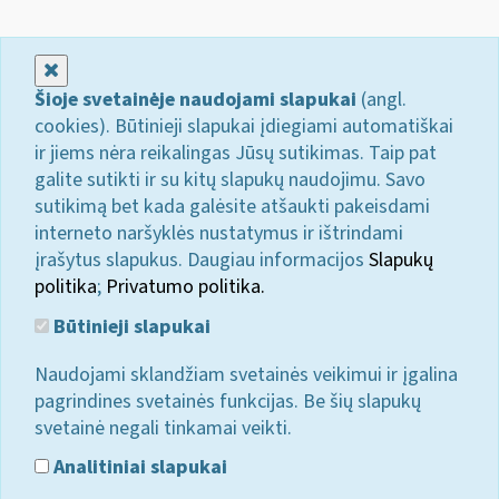
Uždaryti
Šioje svetainėje naudojami slapukai
(angl.
cookies). Būtinieji slapukai įdiegiami automatiškai
ir jiems nėra reikalingas Jūsų sutikimas. Taip pat
galite sutikti ir su kitų slapukų naudojimu. Savo
sutikimą bet kada galėsite atšaukti pakeisdami
interneto naršyklės nustatymus ir ištrindami
įrašytus slapukus. Daugiau informacijos
Slapukų
politika
;
Privatumo politika.
Būtinieji slapukai
Naudojami sklandžiam svetainės veikimui ir įgalina
pagrindines svetainės funkcijas. Be šių slapukų
svetainė negali tinkamai veikti.
Analitiniai slapukai