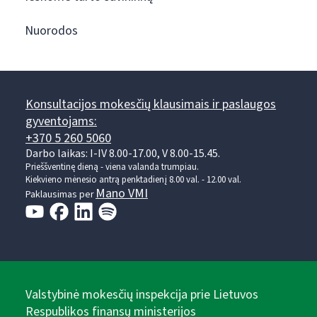
Nuorodos
Konsultacijos mokesčių klausimais ir paslaugos
gyventojams:
+370 5 260 5060
Darbo laikas: I-IV 8.00-17.00, V 8.00-15.45.
Prieššventinę dieną - viena valanda trumpiau.
Kiekvieno mėnesio antrą penktadienį 8.00 val. - 12.00 val.
Mano VMI
Paklausimas per
Valstybinė mokesčių inspekcija prie Lietuvos
Respublikos finansų ministerijos