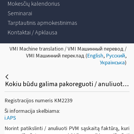
Mokesčių kalendorius
Seminarai
Tarptautinis apmokestinimas
Kontaktai / Apklausa
VMI Machine translation / VMI Машинный перевод /
VMI Машинний переклад (
English
,
Русский
,
Українська
)
Kokiu būdu galima pakoreguoti / anuliuoti jau išrašytą PVM sąskaitą faktūrą /sąskaitą faktūrą ir kitus pajamų ir išlaidų dokumentus?
Registracijos numeris KM2239
Ši informacija skelbiama:
i.APS
Norint patikslinti / anuliuoti PVM sąskaitą faktūrą, kuri