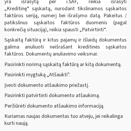
yra išrašytą per i.SAF, reikia išrašyti
„Kreditinę“ sąskaitą, nurodant tikslinamos sąskaitos
faktūros seriją, numerį bei išrašymo datą. Pakeitus /
patikslinus sąskaitos faktūros duomenis (pagal
konkrečią situaciją), reikia spausti „Patvirtinti“.
Sąskaitą faktūrą ir kitus pajamų ir išlaidų dokumentus
galima anuliuoti neišrašant kreditinės sąskaitos
faktūros. Dokumentų anuliavimo veiksmai:
Pasirinkti norimą sąskaitą faktūrą ar kitą dokumentą.
Pasirinkti mygtuką „Atšaukti".
Įvesti dokumento atšaukimo priežastį.
Pasirinkti patvirtinti dokumento atšaukimą.
Peržiūrėti dokumento atšaukimo informaciją.
Kuriamas naujas dokumentas tuo atveju, jei reikalinga
kurti naują.