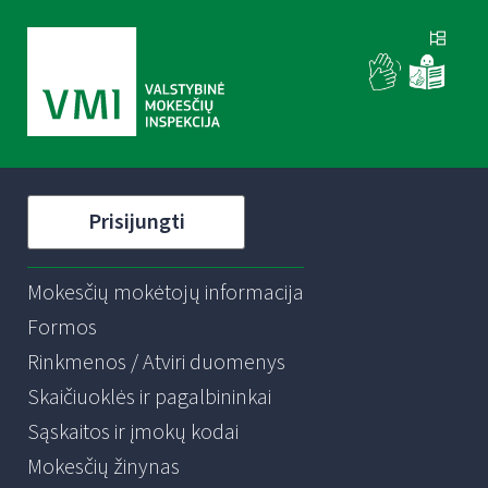
Prisijungti
Mokesčių mokėtojų informacija
Formos
Rinkmenos / Atviri duomenys
Skaičiuoklės ir pagalbininkai
Sąskaitos ir įmokų kodai
Mokesčių žinynas