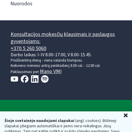
Nuorodos
Konsultacijos mokesčių klausimais ir paslaugos
gyventojams:
+370 5 260 5060
Darbo laikas: I-IV 8.00-17.00, V 8.00-15.45.
Prieššventinę dieną - viena valanda trumpiau.
Kiekvieno mėnesio antrą penktadienį 8.00 val. - 12.00 val.
Mano VMI
Paklausimas per
Valstybinė mokesčių inspekcija prie Lietuvos
U
Respublikos finansų ministerijos
Šioje svetainėje naudojami slapukai
(angl. cookies). Būtinieji
slapukai įdiegiami automatiškai ir jiems nėra reikalingas Jūsų
Biudžetinė įstaiga. Juridinio asmens kodas — 188659752,
sutikimas. Taip pat galite sutikti ir su kitų slapukų naudojimu. Savo