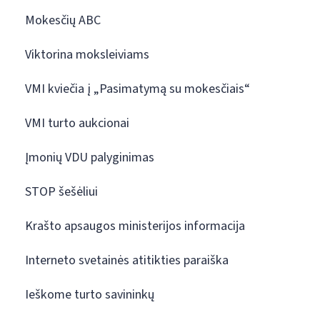
Mokesčių ABC
Viktorina moksleiviams
VMI kviečia į „Pasimatymą su mokesčiais“
VMI turto aukcionai
Įmonių VDU palyginimas
STOP šešėliui
Krašto apsaugos ministerijos informacija
Interneto svetainės atitikties paraiška
Ieškome turto savininkų