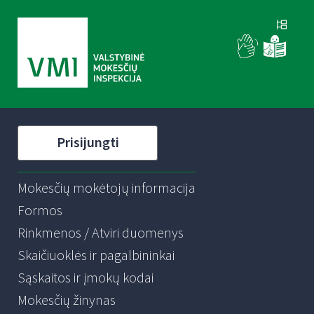
Prisijungti
Mokesčių mokėtojų informacija
Formos
Rinkmenos / Atviri duomenys
Skaičiuoklės ir pagalbininkai
Sąskaitos ir įmokų kodai
Mokesčių žinynas