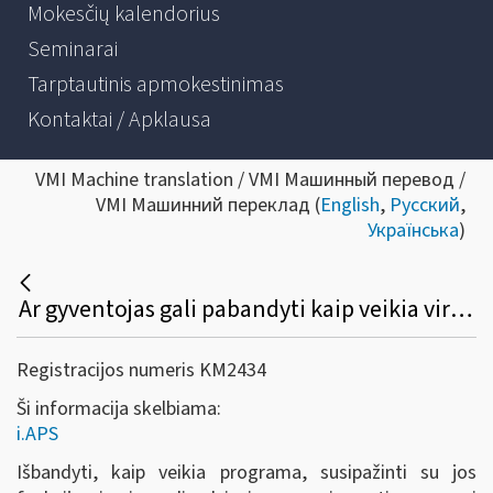
Mokesčių kalendorius
Seminarai
Tarptautinis apmokestinimas
Kontaktai / Apklausa
VMI Machine translation / VMI Машинный перевод /
VMI Машинний переклад (
English
,
Русский
,
Українська
)
Ar gyventojas gali pabandyti kaip veikia virtualus buhalteris (i.APS)?
Registracijos numeris KM2434
Ši informacija skelbiama:
i.APS
Išbandyti, kaip veikia programa, susipažinti su jos