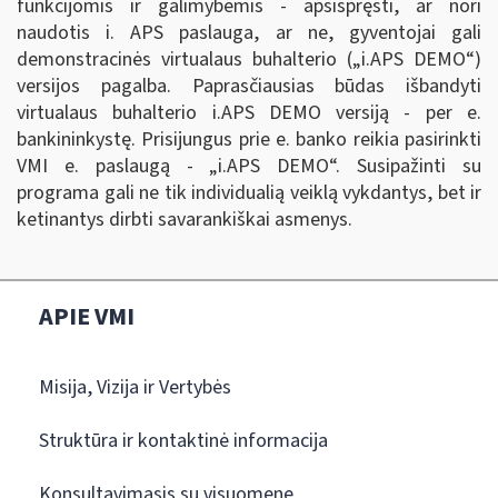
funkcijomis ir galimybėmis - apsispręsti, ar nori
naudotis i. APS paslauga, ar ne, gyventojai gali
demonstracinės virtualaus buhalterio („i.APS DEMO
“
)
versijos pagalba. Paprasčiausias būdas išbandyti
virtualaus buhalterio i.APS DEMO versiją - per e.
bankininkystę. Prisijungus prie e. banko reikia pasirinkti
VMI e. paslaugą - „i.APS DEMO
“
. Susipažinti su
programa gali ne tik individualią veiklą vykdantys, bet ir
ketinantys dirbti savarankiškai asmenys.
APIE VMI
Misija, Vizija ir Vertybės
Struktūra ir kontaktinė informacija
Konsultavimasis su visuomene