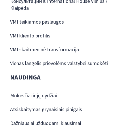
Консультации в International House Vilnius /
Klaipėda
VMI teikiamos paslaugos
VMI kliento profilis
VMI skaitmeninė transformacija
Vienas langelis prievolėms valstybei sumokėti
NAUDINGA
Mokesčiai ir jų dydžiai
Atsiskaitymas grynaisiais pinigais
Dažniausiai užduodami klausimai