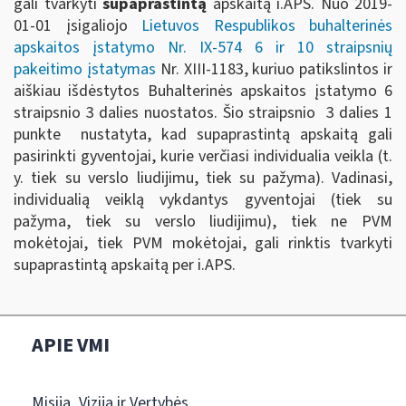
gali tvarkyti
supaprastintą
apskaitą i.APS. Nuo 2019-
01-01 įsigaliojo
Lietuvos Respublikos buhalterinės
apskaitos įstatymo Nr. IX-574 6 ir 10 straipsnių
pakeitimo įstatymas
Nr. XIII-1183, kuriuo patikslintos ir
aiškiau išdėstytos Buhalterinės apskaitos įstatymo 6
straipsnio 3 dalies nuostatos. Šio straipsnio 3 dalies 1
punkte nustatyta, kad supaprastintą apskaitą gali
pasirinkti gyventojai, kurie verčiasi individualia veikla (t.
y. tiek su verslo liudijimu, tiek su pažyma). Vadinasi,
individualią veiklą vykdantys gyventojai (tiek su
pažyma, tiek su verslo liudijimu), tiek ne PVM
mokėtojai, tiek PVM mokėtojai, gali rinktis tvarkyti
supaprastintą apskaitą per i.APS.
APIE VMI
Misija, Vizija ir Vertybės