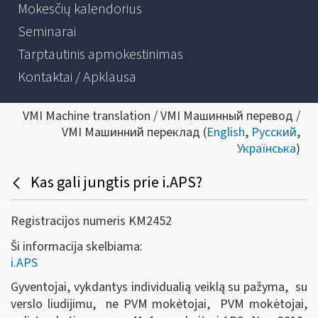
Mokesčių kalendorius
Seminarai
Tarptautinis apmokestinimas
Kontaktai / Apklausa
VMI Machine translation / VMI Машинный перевод /
VMI Машинний переклад (
English
,
Русский
,
Українська
)
Kas gali jungtis prie i.APS?
Registracijos numeris KM2452
Ši informacija skelbiama:
i.APS
Gyventojai, vykdantys individualią veiklą su pažyma, su
verslo liudijimu, ne PVM mokėtojai, PVM mokėtojai,