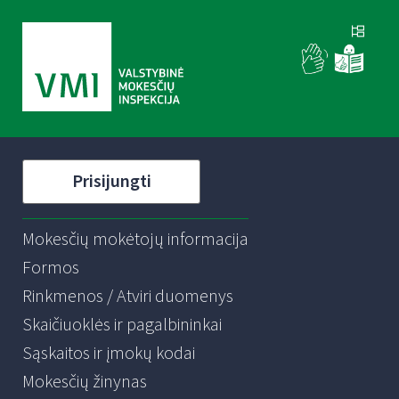
Prisijungti
Mokesčių mokėtojų informacija
Formos
Rinkmenos / Atviri duomenys
Skaičiuoklės ir pagalbininkai
Sąskaitos ir įmokų kodai
Mokesčių žinynas