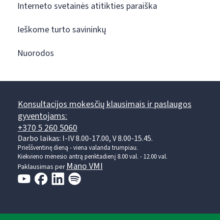
Interneto svetainės atitikties paraiška
Ieškome turto savininkų
Nuorodos
Konsultacijos mokesčių klausimais ir paslaugos
gyventojams:
+370 5 260 5060
Darbo laikas: I-IV 8.00-17.00, V 8.00-15.45.
Prieššventinę dieną - viena valanda trumpiau.
Kiekvieno mėnesio antrą penktadienį 8.00 val. - 12.00 val.
Mano VMI
Paklausimas per