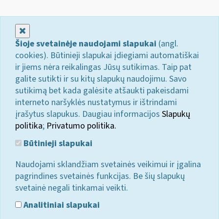
Uždaryti
Šioje svetainėje naudojami slapukai
(angl.
cookies). Būtinieji slapukai įdiegiami automatiškai
ir jiems nėra reikalingas Jūsų sutikimas. Taip pat
galite sutikti ir su kitų slapukų naudojimu. Savo
sutikimą bet kada galėsite atšaukti pakeisdami
interneto naršyklės nustatymus ir ištrindami
įrašytus slapukus. Daugiau informacijos
Slapukų
politika
;
Privatumo politika.
Būtinieji slapukai
Naudojami sklandžiam svetainės veikimui ir įgalina
pagrindines svetainės funkcijas. Be šių slapukų
svetainė negali tinkamai veikti.
Analitiniai slapukai