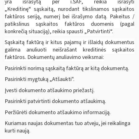
yra išrašytą per i.SAF, reikia išrašyti
„Kreditinę“ sąskaitą, nurodant tikslinamos sąskaitos
faktūros seriją, numerį bei išrašymo datą. Pakeitus /
patikslinus sąskaitos faktūros duomenis (pagal
konkrečią situaciją), reikia spausti „Patvirtinti“.
Sąskaitą faktūrą ir kitus pajamų ir išlaidų dokumentus
galima anuliuoti neišrašant kreditinės sąskaitos
faktūros. Dokumentų anuliavimo veiksmai:
Pasirinkti norimą sąskaitą faktūrą ar kitą dokumentą.
Pasirinkti mygtuką „Atšaukti".
Įvesti dokumento atšaukimo priežastį.
Pasirinkti patvirtinti dokumento atšaukimą.
Peržiūrėti dokumento atšaukimo informaciją.
Kuriamas naujas dokumentas tuo atveju, jei reikalinga
kurti naują.