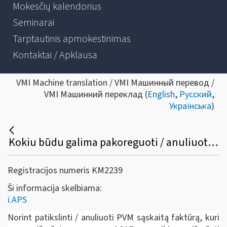
Mokesčių kalendorius
Seminarai
Tarptautinis apmokestinimas
Kontaktai / Apklausa
VMI Machine translation / VMI Машинный перевод /
VMI Машинний переклад (
English
,
Русский
,
Українська
)
Kokiu būdu galima pakoreguoti / anuliuoti jau išrašytą PVM sąskaitą faktūrą /sąskaitą faktūrą ir kitus pajamų ir išlaidų dokumentus?
Registracijos numeris KM2239
Ši informacija skelbiama:
i.APS
Norint patikslinti / anuliuoti PVM sąskaitą faktūrą, kuri