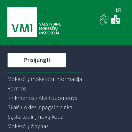
Prisijungti
Mokesčių mokėtojų informacija
Formos
Rinkmenos / Atviri duomenys
Skaičiuoklės ir pagalbininkai
Sąskaitos ir įmokų kodai
Mokesčių žinynas