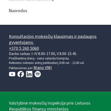
Nuorodos
Konsultacijos mokesčių klausimais ir paslaugos
gyventojams:
+370 5 260 5060
Darbo laikas: I-IV 8.00-17.00, V 8.00-15.45.
Prieššventinę dieną - viena valanda trumpiau.
Kiekvieno mėnesio antrą penktadienį 8.00 val. - 12.00 val.
Mano VMI
Paklausimas per
Valstybinė mokesčių inspekcija prie Lietuvos
Respublikos finansų ministerijos