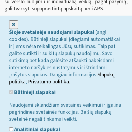
su verslo liudijimu ir individualią veiklą pagal pažymą,
gali tvarkyti supaprastintą apskaitą per i.APS.
Uždaryti
Šioje svetainėje naudojami slapukai
(angl.
cookies). Būtinieji slapukai įdiegiami automatiškai
ir jiems nėra reikalingas Jūsų sutikimas. Taip pat
galite sutikti ir su kitų slapukų naudojimu. Savo
sutikimą bet kada galėsite atšaukti pakeisdami
interneto naršyklės nustatymus ir ištrindami
įrašytus slapukus. Daugiau informacijos
Slapukų
politika
;
Privatumo politika.
Būtinieji slapukai
Naudojami sklandžiam svetainės veikimui ir įgalina
pagrindines svetainės funkcijas. Be šių slapukų
svetainė negali tinkamai veikti.
Analitiniai slapukai