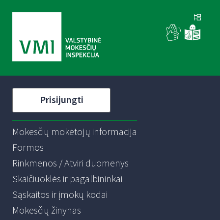
Prisijungti
Mokesčių mokėtojų informacija
Formos
Rinkmenos / Atviri duomenys
Skaičiuoklės ir pagalbininkai
Sąskaitos ir įmokų kodai
Mokesčių žinynas