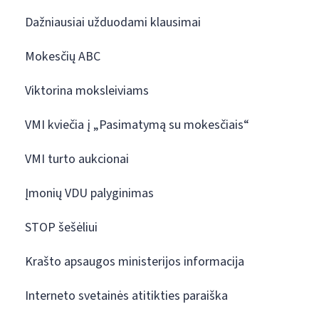
Dažniausiai užduodami klausimai
Mokesčių ABC
Viktorina moksleiviams
VMI kviečia į „Pasimatymą su mokesčiais“
VMI turto aukcionai
Įmonių VDU palyginimas
STOP šešėliui
Krašto apsaugos ministerijos informacija
Interneto svetainės atitikties paraiška