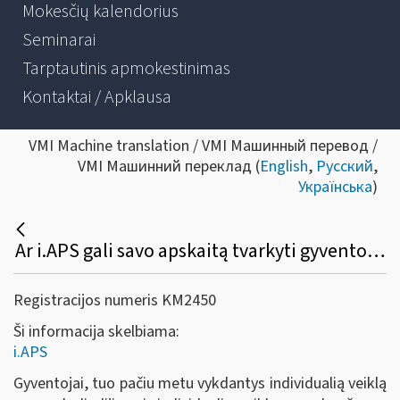
Mokesčių kalendorius
Seminarai
Tarptautinis apmokestinimas
Kontaktai / Apklausa
VMI Machine translation / VMI Машинный перевод /
VMI Машинний переклад (
English
,
Русский
,
Українська
)
Ar i.APS gali savo apskaitą tvarkyti gyventojas, turintis tuo pačiu laikotarpiu verslo liudijimą ir individualią veiklą pagal pažymą?
Registracijos numeris KM2450
Ši informacija skelbiama:
i.APS
Gyventojai, tuo pačiu metu vykdantys individualią veiklą