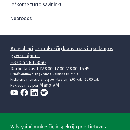
Ieškome turto savininkų
Nuorodos
Konsultacijos mokesčių klausimais ir paslaugos
gyventojams:
+370 5 260 5060
Darbo laikas: I-IV 8.00-17.00, V 8.00-15.45.
Prieššventinę dieną - viena valanda trumpiau.
Kiekvieno mėnesio antrą penktadienį 8.00 val. - 12.00 val.
Mano VMI
Paklausimas per
Valstybinė mokesčių inspekcija prie Lietuvos