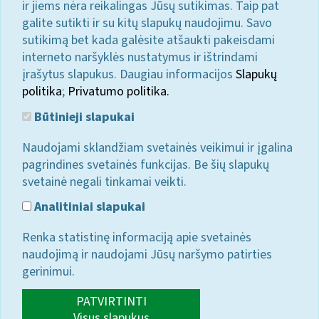
ir jiems nėra reikalingas Jūsų sutikimas. Taip pat
galite sutikti ir su kitų slapukų naudojimu. Savo
sutikimą bet kada galėsite atšaukti pakeisdami
interneto naršyklės nustatymus ir ištrindami
įrašytus slapukus. Daugiau informacijos
Slapukų
politika
;
Privatumo politika.
Būtinieji slapukai
Naudojami sklandžiam svetainės veikimui ir įgalina
pagrindines svetainės funkcijas. Be šių slapukų
svetainė negali tinkamai veikti.
Analitiniai slapukai
Renka statistinę informaciją apie svetainės
naudojimą ir naudojami Jūsų naršymo patirties
gerinimui.
PATVIRTINTI
Visus slapukus