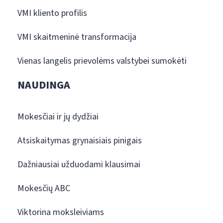
VMI kliento profilis
VMI skaitmeninė transformacija
Vienas langelis prievolėms valstybei sumokėti
NAUDINGA
Mokesčiai ir jų dydžiai
Atsiskaitymas grynaisiais pinigais
Dažniausiai užduodami klausimai
Mokesčių ABC
Viktorina moksleiviams