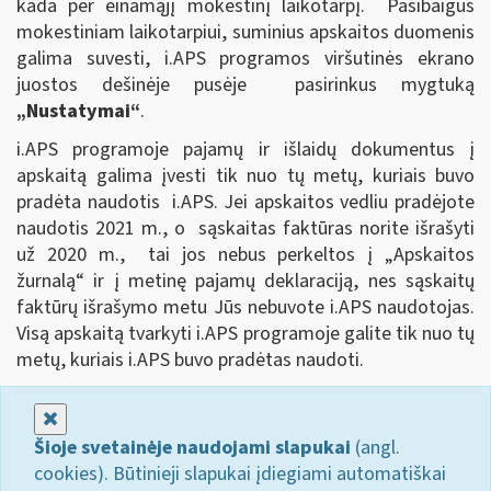
kada per einamąjį mokestinį laikotarpį. Pasibaigus
mokestiniam laikotarpiui, suminius apskaitos duomenis
galima suvesti, i.APS programos viršutinės ekrano
juostos dešinėje pusėje pasirinkus mygtuką
„Nustatymai“
.
i.APS programoje pajamų ir išlaidų dokumentus į
apskaitą galima įvesti tik nuo tų metų, kuriais buvo
pradėta naudotis i.APS. Jei apskaitos vedliu pradėjote
naudotis 2021 m., o sąskaitas faktūras norite išrašyti
už 2020 m., tai jos nebus perkeltos į „Apskaitos
žurnalą“ ir į metinę pajamų deklaraciją, nes sąskaitų
faktūrų išrašymo metu Jūs nebuvote i.APS naudotojas.
Visą apskaitą tvarkyti i.APS programoje galite tik nuo tų
metų, kuriais i.APS buvo pradėtas naudoti.
Uždaryti
Šioje svetainėje naudojami slapukai
(angl.
cookies). Būtinieji slapukai įdiegiami automatiškai