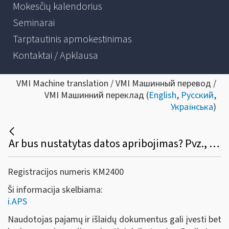
Mokesčių kalendorius
Seminarai
Tarptautinis apmokestinimas
Kontaktai / Apklausa
VMI Machine translation / VMI Машинный перевод /
VMI Машинний переклад (
English
,
Русский
,
Українська
)
Ar bus nustatytas datos apribojimas? Pvz., išrašiau S / F, pamiršau įvesti į programą, galėsiu tą padaryti po pusmečio atbuline data?
Registracijos numeris KM2400
Ši informacija skelbiama:
i.APS
Naudotojas pajamų ir išlaidų dokumentus gali įvesti bet