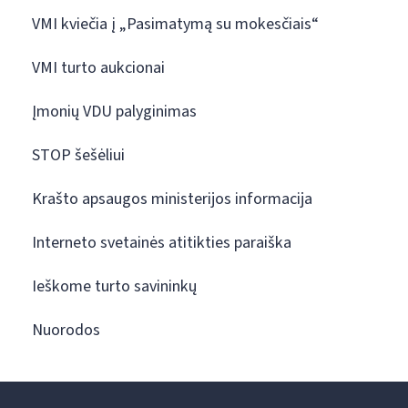
VMI kviečia į „Pasimatymą su mokesčiais“
VMI turto aukcionai
Įmonių VDU palyginimas
STOP šešėliui
Krašto apsaugos ministerijos informacija
Interneto svetainės atitikties paraiška
Ieškome turto savininkų
Nuorodos