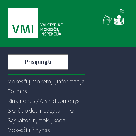
Prisijungti
Mokesčių mokėtojų informacija
Formos
Rinkmenos / Atviri duomenys
Skaičiuoklės ir pagalbininkai
Sąskaitos ir įmokų kodai
Mokesčių žinynas