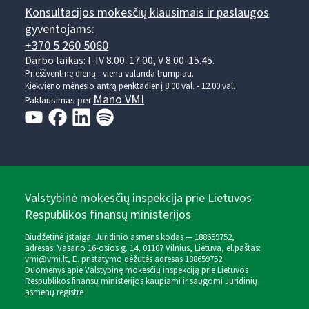
Konsultacijos mokesčių klausimais ir paslaugos
gyventojams:
+370 5 260 5060
Darbo laikas: I-IV 8.00-17.00, V 8.00-15.45.
Prieššventinę dieną - viena valanda trumpiau.
Kiekvieno mėnesio antrą penktadienį 8.00 val. - 12.00 val.
Mano VMI
Paklausimas per
Valstybinė mokesčių inspekcija prie Lietuvos
Respublikos finansų ministerijos
Biudžetinė įstaiga. Juridinio asmens kodas — 188659752,
adresas: Vasario 16-osios g. 14, 01107 Vilnius, Lietuva, el.paštas:
vmi@vmi.lt
, E. pristatymo dėžutės adresas 188659752
Duomenys apie Valstybinę mokesčių inspekciją prie Lietuvos
Respublikos finansų ministerijos kaupiami ir saugomi Juridinių
asmenų registre