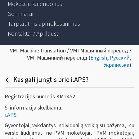
Mokesčių kalendorius
Seminarai
Tarptautinis apmokestinimas
Kontaktai / Apklausa
VMI Machine translation / VMI Машинный перевод /
VMI Машинний переклад (
English
,
Русский
,
Українська
)
Kas gali jungtis prie i.APS?
Registracijos numeris KM2452
Ši informacija skelbiama:
i.APS
Gyventojai, vykdantys individualią veiklą su pažyma, su
verslo liudijimu, ne PVM mokėtojai, PVM mokėtojai,