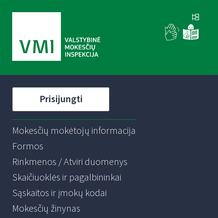
Prisijungti
Mokesčių mokėtojų informacija
Formos
Rinkmenos / Atviri duomenys
Skaičiuoklės ir pagalbininkai
Sąskaitos ir įmokų kodai
Mokesčių žinynas