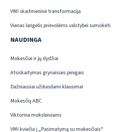
VMI skaitmeninė transformacija
Vienas langelis prievolėms valstybei sumokėti
NAUDINGA
Mokesčiai ir jų dydžiai
Atsiskaitymas grynaisiais pinigais
Dažniausiai užduodami klausimai
Mokesčių ABC
Viktorina moksleiviams
VMI kviečia į „Pasimatymą su mokesčiais“