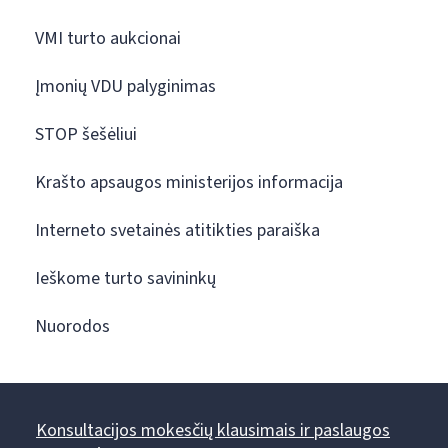
VMI turto aukcionai
Įmonių VDU palyginimas
STOP šešėliui
Krašto apsaugos ministerijos informacija
Interneto svetainės atitikties paraiška
Ieškome turto savininkų
Nuorodos
Konsultacijos mokesčių klausimais ir paslaugos