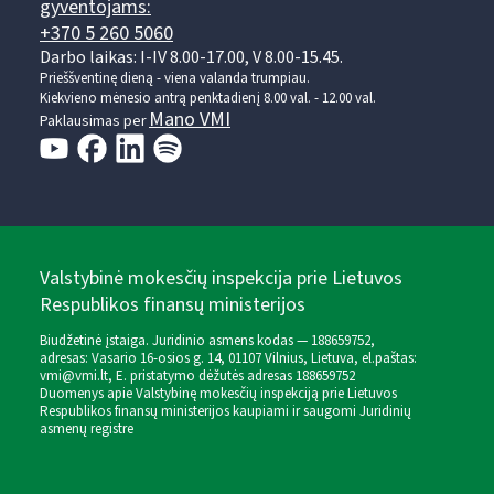
gyventojams:
+370 5 260 5060
Darbo laikas: I-IV 8.00-17.00, V 8.00-15.45.
Prieššventinę dieną - viena valanda trumpiau.
Kiekvieno mėnesio antrą penktadienį 8.00 val. - 12.00 val.
Mano VMI
Paklausimas per
Valstybinė mokesčių inspekcija prie Lietuvos
Respublikos finansų ministerijos
Biudžetinė įstaiga. Juridinio asmens kodas — 188659752,
adresas: Vasario 16-osios g. 14, 01107 Vilnius, Lietuva, el.paštas:
vmi@vmi.lt
, E. pristatymo dėžutės adresas 188659752
Duomenys apie Valstybinę mokesčių inspekciją prie Lietuvos
Respublikos finansų ministerijos kaupiami ir saugomi Juridinių
asmenų registre