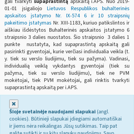
gali tvarkyti
supaprastintą
apskaitą i.APS. Nuo 2019-
01-01 įsigaliojo
Lietuvos Respublikos buhalterinės
apskaitos įstatymo Nr. IX-574 6 ir 10 straipsnių
pakeitimo įstatymas
Nr. XIII-1183, kuriuo patikslintos ir
aiškiau išdėstytos Buhalterinės apskaitos įstatymo 6
straipsnio 3 dalies nuostatos. Šio straipsnio 3 dalies 1
punkte nustatyta, kad supaprastintą apskaitą gali
pasirinkti gyventojai, kurie verčiasi individualia veikla (t.
y. tiek su verslo liudijimu, tiek su pažyma). Vadinasi,
individualią veiklą vykdantys gyventojai (tiek su
pažyma, tiek su verslo liudijimu), tiek ne PVM
mokėtojai, tiek PVM mokėtojai, gali rinktis tvarkyti
supaprastintą apskaitą per i.APS.
Uždaryti
Šioje svetainėje naudojami slapukai
(angl.
cookies). Būtinieji slapukai įdiegiami automatiškai
ir jiems nėra reikalingas Jūsų sutikimas. Taip pat
galite sutikti ir su kitų slapukų naudojimu. Savo