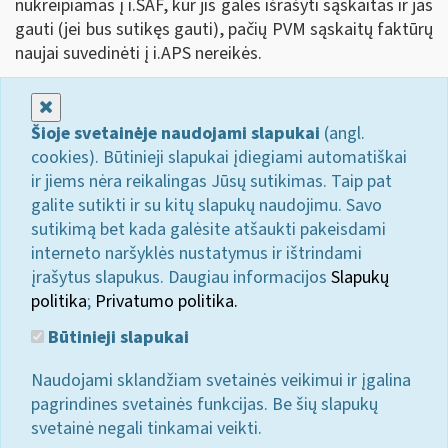
nukreipiamas į i.SAF, kur jis galės išrašyti sąskaitas ir jas
gauti (jei bus sutikęs gauti), pačių PVM sąskaitų faktūrų
naujai suvedinėti į i.APS nereikės.
Uždaryti
Šioje svetainėje naudojami slapukai
(angl.
cookies). Būtinieji slapukai įdiegiami automatiškai
ir jiems nėra reikalingas Jūsų sutikimas. Taip pat
galite sutikti ir su kitų slapukų naudojimu. Savo
sutikimą bet kada galėsite atšaukti pakeisdami
interneto naršyklės nustatymus ir ištrindami
įrašytus slapukus. Daugiau informacijos
Slapukų
politika
;
Privatumo politika.
Būtinieji slapukai
Naudojami sklandžiam svetainės veikimui ir įgalina
pagrindines svetainės funkcijas. Be šių slapukų
svetainė negali tinkamai veikti.