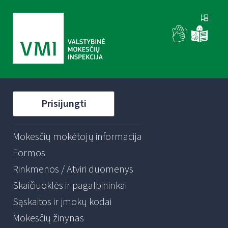
Prisijungti
Mokesčių mokėtojų informacija
Formos
Rinkmenos / Atviri duomenys
Skaičiuoklės ir pagalbininkai
Sąskaitos ir įmokų kodai
Mokesčių žinynas