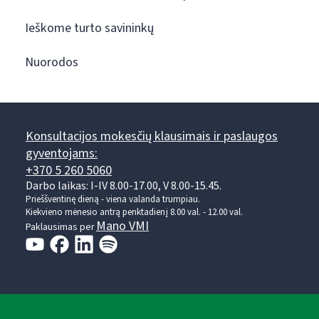
Ieškome turto savininkų
Nuorodos
Konsultacijos mokesčių klausimais ir paslaugos
gyventojams:
+370 5 260 5060
Darbo laikas: I-IV 8.00-17.00, V 8.00-15.45.
Prieššventinę dieną - viena valanda trumpiau.
Kiekvieno mėnesio antrą penktadienį 8.00 val. - 12.00 val.
Mano VMI
Paklausimas per