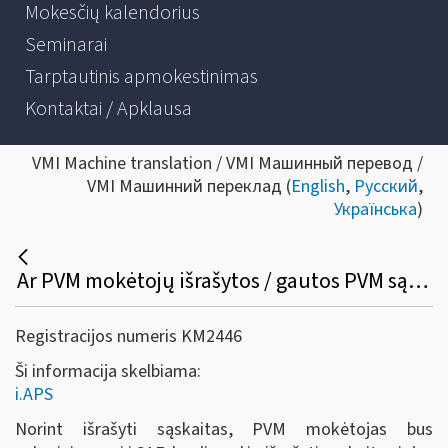
Mokesčių kalendorius
Seminarai
Tarptautinis apmokestinimas
Kontaktai / Apklausa
VMI Machine translation / VMI Машинный перевод /
VMI Машинний переклад (
English
,
Русский
,
Українська
)
Ar PVM mokėtojų išrašytos / gautos PVM sąskaitos faktūros iš i.SAF bus perkeltos į i.APS, ar reikės dar kartą iš naujo patiems suvesti į i.APS?
Registracijos numeris KM2446
Ši informacija skelbiama:
i.APS
Norint išrašyti sąskaitas, PVM mokėtojas bus