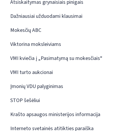
Atsiskaitymas grynaisiais pinigais
Dažniausiai užduodami klausimai
Mokesčių ABC
Viktorina moksleiviams
VMI kviečia į „Pasimatymą su mokesčiais“
VMI turto aukcionai
Įmonių VDU palyginimas
STOP šešėliui
Krašto apsaugos ministerijos informacija
Interneto svetainės atitikties paraiška