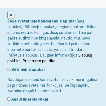
Uždaryti
Šioje svetainėje naudojami slapukai
(angl.
cookies). Būtinieji slapukai įdiegiami automatiškai
ir jiems nėra reikalingas Jūsų sutikimas. Taip pat
galite sutikti ir su kitų slapukų naudojimu. Savo
sutikimą bet kada galėsite atšaukti pakeisdami
interneto naršyklės nustatymus ir ištrindami
įrašytus slapukus. Daugiau informacijos
Slapukų
politika
;
Privatumo politika.
Būtinieji slapukai
Naudojami sklandžiam svetainės veikimui ir įgalina
pagrindines svetainės funkcijas. Be šių slapukų
svetainė negali tinkamai veikti.
Analitiniai slapukai