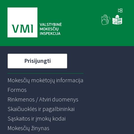
Prisijungti
Mokesčių mokėtojų informacija
Formos
Rinkmenos / Atviri duomenys
Skaičiuoklės ir pagalbininkai
Sąskaitos ir įmokų kodai
Mokesčių žinynas