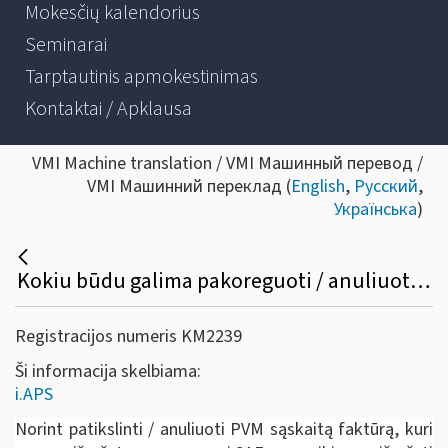
Mokesčių kalendorius
Seminarai
Tarptautinis apmokestinimas
Kontaktai / Apklausa
VMI Machine translation / VMI Машинный перевод /
VMI Машинний переклад (
English
,
Русский
,
Українська
)
Kokiu būdu galima pakoreguoti / anuliuoti jau išrašytą PVM sąskaitą faktūrą /sąskaitą faktūrą ir kitus pajamų ir išlaidų dokumentus?
Registracijos numeris KM2239
Ši informacija skelbiama:
i.APS
Norint patikslinti / anuliuoti PVM sąskaitą faktūrą, kuri