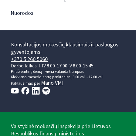
Nuorodos
Konsultacijos mokesčių klausimais ir paslaugos
gyventojams:
+370 5 260 5060
Darbo laikas: I-IV 8.00-17.00, V 8.00-15.45.
Prieššventinę dieną - viena valanda trumpiau.
Kiekvieno mėnesio antrą penktadienį 8.00 val. - 12.00 val.
Mano VMI
Paklausimas per
Valstybinė mokesčių inspekcija prie Lietuvos
Respublikos finansų ministerijos