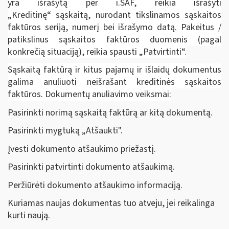
yra išrašytą per i.SAF, reikia išrašyti
„Kreditinę“ sąskaitą, nurodant tikslinamos sąskaitos
faktūros seriją, numerį bei išrašymo datą. Pakeitus /
patikslinus sąskaitos faktūros duomenis (pagal
konkrečią situaciją), reikia spausti „Patvirtinti“.
Sąskaitą faktūrą ir kitus pajamų ir išlaidų dokumentus
galima anuliuoti neišrašant kreditinės sąskaitos
faktūros. Dokumentų anuliavimo veiksmai:
Pasirinkti norimą sąskaitą faktūrą ar kitą dokumentą.
Pasirinkti mygtuką „Atšaukti".
Įvesti dokumento atšaukimo priežastį.
Pasirinkti patvirtinti dokumento atšaukimą.
Peržiūrėti dokumento atšaukimo informaciją.
Kuriamas naujas dokumentas tuo atveju, jei reikalinga
kurti naują.