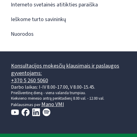
Interneto svetainės atitikties paraiška
Ieškome turto savininkų
Nuorodos
Konsultacijos mokesčių klausimais ir paslaugos
gyventojams:
+370 5 260 5060
Darbo laikas: I-IV 8.00-17.00, V 8.00-15.45.
Prieššventinę dieną - viena valanda trumpiau.
Kiekvieno mėnesio antrą penktadienį 8.00 val. - 12.00 val.
Mano VMI
Paklausimas per