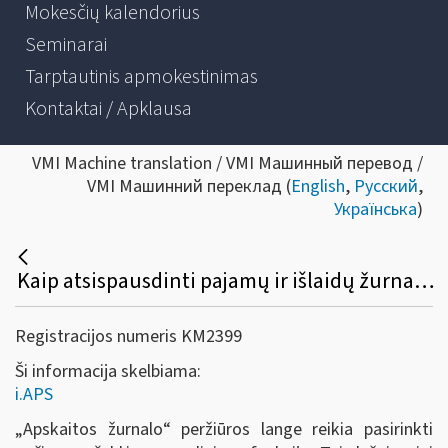
Mokesčių kalendorius
Seminarai
Tarptautinis apmokestinimas
Kontaktai / Apklausa
VMI Machine translation / VMI Машинный перевод /
VMI Машинний переклад (
English
,
Русский
,
Українська
)
Kaip atsispausdinti pajamų ir išlaidų žurnalą?
Registracijos numeris KM2399
Ši informacija skelbiama:
i.APS
„Apskaitos žurnalo
“
peržiūros lange reikia pasirinkti