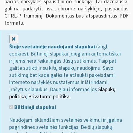
pačios naršyklės spausdinimo funkciją. Tai dažniausiai
galima padaryti, pvz., chrome naršyklėje, paspaudus
CTRL-P trumpinį. Dokumentas bus atspausdintas PDF
formatu.
Uždaryti
Šioje svetainėje naudojami slapukai
(angl.
cookies). Būtinieji slapukai įdiegiami automatiškai
ir jiems nėra reikalingas Jūsų sutikimas. Taip pat
galite sutikti ir su kitų slapukų naudojimu. Savo
sutikimą bet kada galėsite atšaukti pakeisdami
interneto naršyklės nustatymus ir ištrindami
įrašytus slapukus. Daugiau informacijos
Slapukų
politika
;
Privatumo politika.
Būtinieji slapukai
Naudojami sklandžiam svetainės veikimui ir įgalina
pagrindines svetainės funkcijas. Be šių slapukų