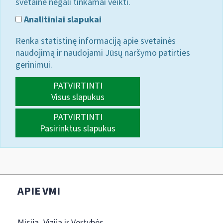
svetainė negali tinkamai veikti.
Analitiniai slapukai
Renka statistinę informaciją apie svetainės
naudojimą ir naudojami Jūsų naršymo patirties
gerinimui.
PATVIRTINTI
Visus slapukus
PATVIRTINTI
Pasirinktus slapukus
APIE VMI
Misija, Vizija ir Vertybės