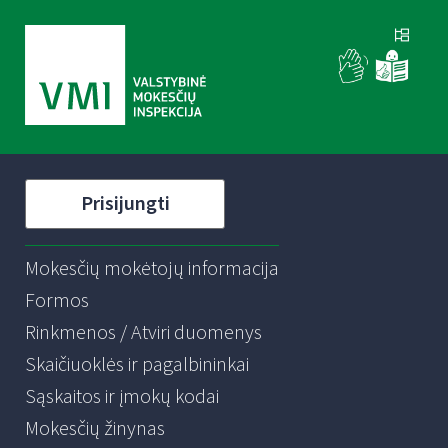
Prisijungti
Mokesčių mokėtojų informacija
Formos
Rinkmenos / Atviri duomenys
Skaičiuoklės ir pagalbininkai
Sąskaitos ir įmokų kodai
Mokesčių žinynas