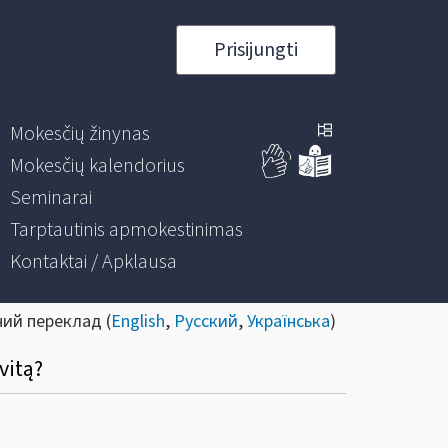
Prisijungti
Mokesčių žinynas
Mokesčių kalendorius
Seminarai
Tarptautinis apmokestinimas
Kontaktai / Apklausa
ний переклад (
English
,
Русский
,
Українська
)
vitą?