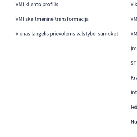
VMI kliento profilis
Vi
VMI skaitmeninė transformacija
VM
Vienas langelis prievolėms valstybei sumokėti
VM
Įm
ST
Kr
In
Ie
Nu