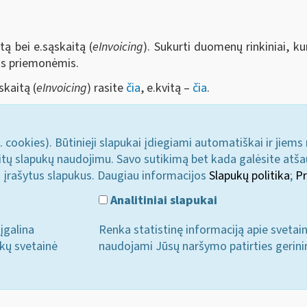
tą bei e.sąskaitą (
eInvoicing
). Sukurti duomenų rinkiniai, ku
mis priemonėmis.
skaitą (
eInvoicing
) rasite
čia
, e.kvitą –
čia
.
. cookies). Būtinieji slapukai įdiegiami automatiškai ir jiems
u kitų slapukų naudojimu. Savo sutikimą bet kada galėsite atš
i įrašytus slapukus. Daugiau informacijos
Slapukų politika
;
Pr
Analitiniai slapukai
įgalina
Renka statistinę informaciją apie svetai
ukų svetainė
naudojami Jūsų naršymo patirties gerini