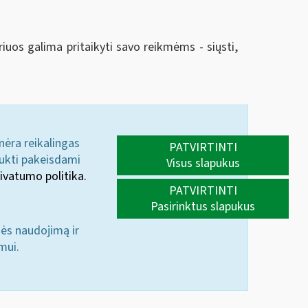
riuos galima pritaikyti savo reikmėms - siųsti,
 nėra reikalingas
PATVIRTINTI
aukti pakeisdami
Visus slapukus
ivatumo politika.
PATVIRTINTI
Pasirinktus slapukus
nės naudojimą ir
mui.