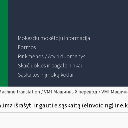
Mokesčių mokėtojų informacija
Formos
Rinkmenos / Atviri duomenys
Skaičiuoklės ir pagalbininkai
Sąskaitos ir įmokų kodai
Machine translation / VMI Машинный перевод / VMI Машин
ima išrašyti ir gauti e.sąskaitą (eInvoicing) ir e.k