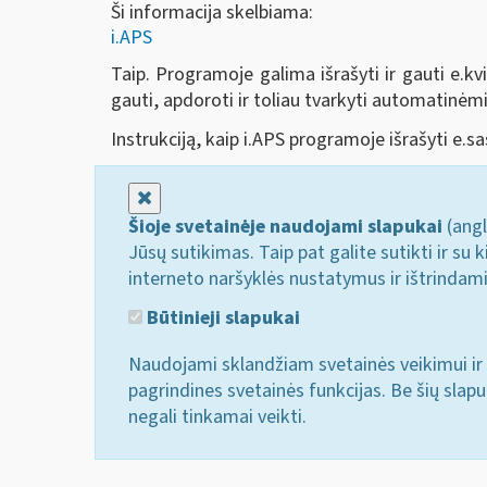
Ši informacija skelbiama:
i.APS
Taip. Programoje galima išrašyti ir gauti e.kvi
gauti, apdoroti ir toliau tvarkyti automatinė
Instrukciją, kaip i.APS programoje išrašyti e.sa
Uždaryti
Šioje svetainėje naudojami slapukai
(angl
Jūsų sutikimas. Taip pat galite sutikti ir s
interneto naršyklės nustatymus ir ištrindam
Būtinieji slapukai
Naudojami sklandžiam svetainės veikimui ir 
pagrindines svetainės funkcijas. Be šių slap
negali tinkamai veikti.