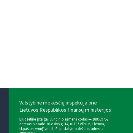
Valstybinė mokesčių inspekcija prie
Lietuvos Respublikos finansų ministerijos
Biudžetinė įstaiga. Juridinio asmens kodas — 188659752,
adresas: Vasario 16-osios g. 14, 01107 Vilnius, Lietuva,
el.paštas:
vmi@vmi.lt
, E. pristatymo dėžutės adresas