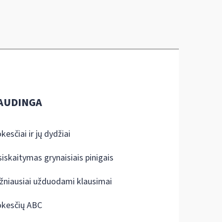
AUDINGA
kesčiai ir jų dydžiai
siskaitymas grynaisiais pinigais
žniausiai užduodami klausimai
kesčių ABC