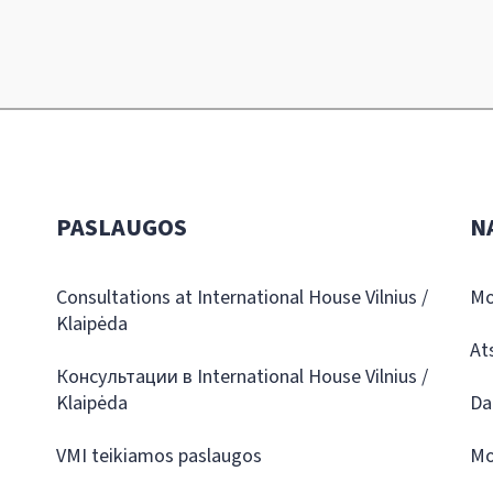
PASLAUGOS
N
Consultations at International House Vilnius /
Mo
Klaipėda
At
Консультации в International House Vilnius /
Klaipėda
Da
VMI teikiamos paslaugos
Mo