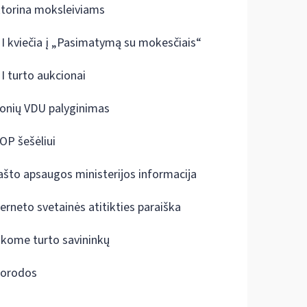
ktorina moksleiviams
I kviečia į „Pasimatymą su mokesčiais“
I turto aukcionai
onių VDU palyginimas
OP šešėliui
ašto apsaugos ministerijos informacija
terneto svetainės atitikties paraiška
škome turto savininkų
orodos