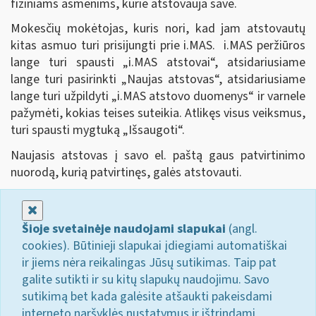
fiziniams asmenims, kurie atstovauja save.
Mokesčių mokėtojas, kuris nori, kad jam atstovautų
kitas asmuo turi prisijungti prie i.MAS. i.MAS peržiūros
lange turi spausti „i.MAS atstovai
“
, atsidariusiame
lange turi pasirinkti „Naujas atstovas
“,
atsidariusiame
lange turi užpildyti „i.MAS atstovo duomenys
“
ir varnele
pažymėti, kokias teises suteikia. Atlikęs visus veiksmus,
turi spausti mygtuką „Išsaugoti
“
.
Naujasis atstovas į savo el. paštą gaus patvirtinimo
nuorodą, kurią patvirtinęs, galės atstovauti.
Uždaryti
Šioje svetainėje naudojami slapukai
(angl.
cookies). Būtinieji slapukai įdiegiami automatiškai
ir jiems nėra reikalingas Jūsų sutikimas. Taip pat
galite sutikti ir su kitų slapukų naudojimu. Savo
sutikimą bet kada galėsite atšaukti pakeisdami
interneto naršyklės nustatymus ir ištrindami