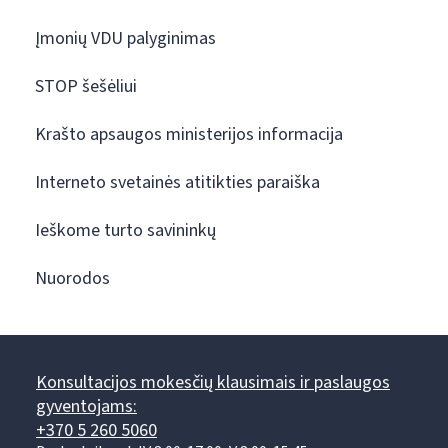
Įmonių VDU palyginimas
STOP šešėliui
Krašto apsaugos ministerijos informacija
Interneto svetainės atitikties paraiška
Ieškome turto savininkų
Nuorodos
Konsultacijos mokesčių klausimais ir paslaugos
gyventojams:
+370 5 260 5060