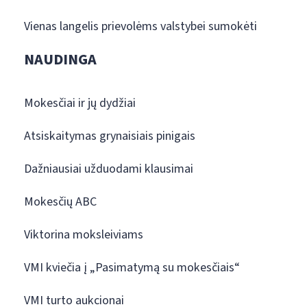
Vienas langelis prievolėms valstybei sumokėti
NAUDINGA
Mokesčiai ir jų dydžiai
Atsiskaitymas grynaisiais pinigais
Dažniausiai užduodami klausimai
Mokesčių ABC
Viktorina moksleiviams
VMI kviečia į „Pasimatymą su mokesčiais“
VMI turto aukcionai