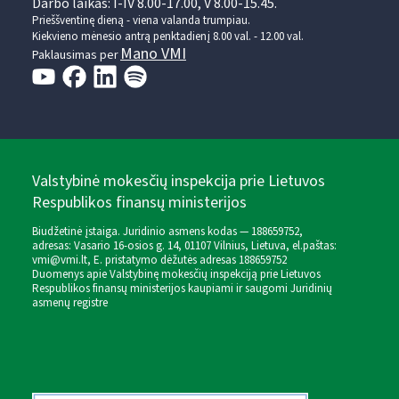
Darbo laikas: I-IV 8.00-17.00, V 8.00-15.45.
Prieššventinę dieną - viena valanda trumpiau.
Kiekvieno mėnesio antrą penktadienį 8.00 val. - 12.00 val.
Mano VMI
Paklausimas per
Valstybinė mokesčių inspekcija prie Lietuvos
Respublikos finansų ministerijos
Biudžetinė įstaiga. Juridinio asmens kodas — 188659752,
adresas: Vasario 16-osios g. 14, 01107 Vilnius, Lietuva, el.paštas:
vmi@vmi.lt
, E. pristatymo dėžutės adresas 188659752
Duomenys apie Valstybinę mokesčių inspekciją prie Lietuvos
Respublikos finansų ministerijos kaupiami ir saugomi Juridinių
asmenų registre