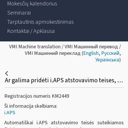
Mokesčių kalendorius
Seminarai
Tarptautinis apmokestinimas
Kontaktai / Apklausa
VMI Machine translation / VMI Машинный перевод /
VMI Машинний переклад (
English
,
Русский
,
Українська
)
Ar galima pridėti i.APS atstovavimo teises, kaip tai padaryti?
Registracijos numeris KM2449
Ši informacija skelbiama:
i.APS
Automatiškai i.APS atstovavimo teisės suteikiamos