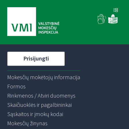
Prisijungti
Mokesčių mokėtojų informacija
Formos
Rinkmenos / Atviri duomenys
Skaičiuoklės ir pagalbininkai
Sąskaitos ir įmokų kodai
Mokesčių žinynas