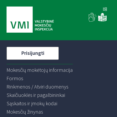
Prisijungti
Mokesčių mokėtojų informacija
Formos
Rinkmenos / Atviri duomenys
Skaičiuoklės ir pagalbininkai
Sąskaitos ir įmokų kodai
Mokesčių žinynas