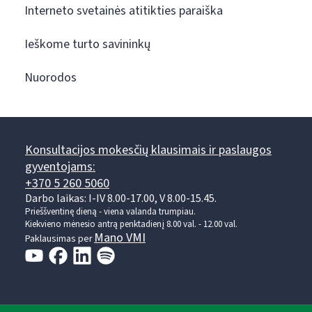
Interneto svetainės atitikties paraiška
Ieškome turto savininkų
Nuorodos
Konsultacijos mokesčių klausimais ir paslaugos
gyventojams:
+370 5 260 5060
Darbo laikas: I-IV 8.00-17.00, V 8.00-15.45.
Prieššventinę dieną - viena valanda trumpiau.
Kiekvieno mėnesio antrą penktadienį 8.00 val. - 12.00 val.
Mano VMI
Paklausimas per