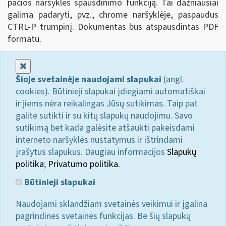
pačios naršyklės spausdinimo funkciją. Tai dažniausiai
galima padaryti, pvz., chrome naršyklėje, paspaudus
CTRL-P trumpinį. Dokumentas bus atspausdintas PDF
formatu.
Uždaryti
Šioje svetainėje naudojami slapukai
(angl.
cookies). Būtinieji slapukai įdiegiami automatiškai
ir jiems nėra reikalingas Jūsų sutikimas. Taip pat
galite sutikti ir su kitų slapukų naudojimu. Savo
sutikimą bet kada galėsite atšaukti pakeisdami
interneto naršyklės nustatymus ir ištrindami
įrašytus slapukus. Daugiau informacijos
Slapukų
politika
;
Privatumo politika.
Būtinieji slapukai
Naudojami sklandžiam svetainės veikimui ir įgalina
pagrindines svetainės funkcijas. Be šių slapukų