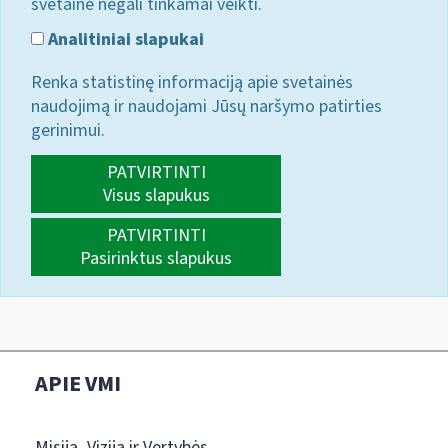
svetainė negali tinkamai veikti.
Analitiniai slapukai
Renka statistinę informaciją apie svetainės
naudojimą ir naudojami Jūsų naršymo patirties
gerinimui.
PATVIRTINTI
Visus slapukus
PATVIRTINTI
Pasirinktus slapukus
APIE VMI
Misija, Vizija ir Vertybės