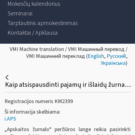
Mokesčių kalendorius
Seminarai
Tarptautinis apmokestinimas
Kontaktai / Apklausa
VMI Machine translation / VMI Машинный перевод /
VMI Машинний переклад (
English
,
Русский
,
Українська
)
Kaip atsispausdinti pajamų ir išlaidų žurnalą?
Registracijos numeris KM2399
Ši informacija skelbiama:
i.APS
„Apskaitos žurnalo
“
peržiūros lange reikia pasirinkti