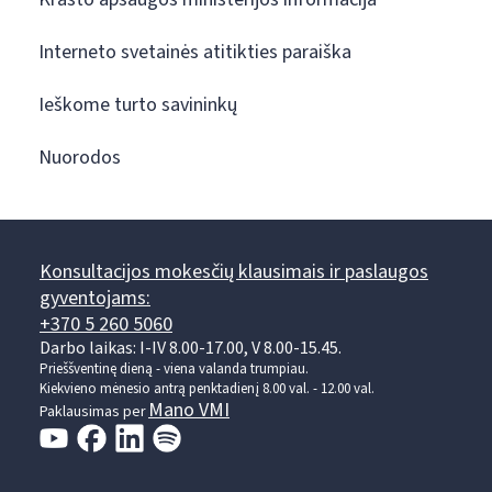
Interneto svetainės atitikties paraiška
Ieškome turto savininkų
Nuorodos
Konsultacijos mokesčių klausimais ir paslaugos
gyventojams:
+370 5 260 5060
Darbo laikas: I-IV 8.00-17.00, V 8.00-15.45.
Prieššventinę dieną - viena valanda trumpiau.
Kiekvieno mėnesio antrą penktadienį 8.00 val. - 12.00 val.
Mano VMI
Paklausimas per