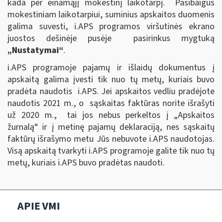
kada per einamąjį mokestinį laikotarpį. Pasibaigus
mokestiniam laikotarpiui, suminius apskaitos duomenis
galima suvesti, i.APS programos viršutinės ekrano
juostos dešinėje pusėje pasirinkus mygtuką
„Nustatymai“
.
i.APS programoje pajamų ir išlaidų dokumentus į
apskaitą galima įvesti tik nuo tų metų, kuriais buvo
pradėta naudotis i.APS. Jei apskaitos vedliu pradėjote
naudotis 2021 m., o sąskaitas faktūras norite išrašyti
už 2020 m., tai jos nebus perkeltos į „Apskaitos
žurnalą“ ir į metinę pajamų deklaraciją, nes sąskaitų
faktūrų išrašymo metu Jūs nebuvote i.APS naudotojas.
Visą apskaitą tvarkyti i.APS programoje galite tik nuo tų
metų, kuriais i.APS buvo pradėtas naudoti.
APIE VMI