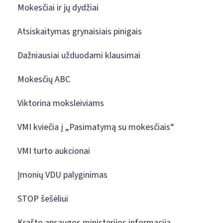
Mokesčiai ir jų dydžiai
Atsiskaitymas grynaisiais pinigais
Dažniausiai užduodami klausimai
Mokesčių ABC
Viktorina moksleiviams
VMI kviečia į „Pasimatymą su mokesčiais“
VMI turto aukcionai
Įmonių VDU palyginimas
STOP šešėliui
Krašto apsaugos ministerijos informacija