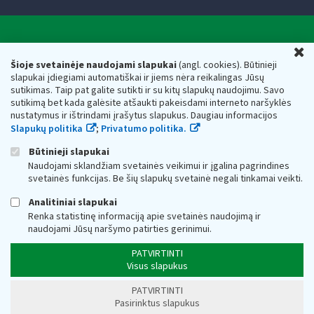
Valstybinė mokesčių inspekcija prie Lietuvos
U
Respublikos finansų ministerijos
Šioje svetainėje naudojami slapukai
(angl. cookies). Būtinieji
slapukai įdiegiami automatiškai ir jiems nėra reikalingas Jūsų
Biudžetinė įstaiga. Juridinio asmens kodas — 188659752,
sutikimas. Taip pat galite sutikti ir su kitų slapukų naudojimu. Savo
adresas: Vasario 16-osios g. 14, 01107 Vilnius, Lietuva, el.paštas:
sutikimą bet kada galėsite atšaukti pakeisdami interneto naršyklės
vmi@vmi.lt
, E. pristatymo dėžutės adresas 188659752
nustatymus ir ištrindami įrašytus slapukus. Daugiau informacijos
Duomenys apie Valstybinę mokesčių inspekciją prie Lietuvos
Slapukų politika
;
Privatumo politika.
Respublikos finansų ministerijos kaupiami ir saugomi Juridinių
asmenų registre
Būtinieji slapukai
Naudojami sklandžiam svetainės veikimui ir įgalina pagrindines
svetainės funkcijas. Be šių slapukų svetainė negali tinkamai veikti.
Analitiniai slapukai
Renka statistinę informaciją apie svetainės naudojimą ir
naudojami Jūsų naršymo patirties gerinimui.
PATVIRTINTI
Visus slapukus
PATVIRTINTI
Pasirinktus slapukus