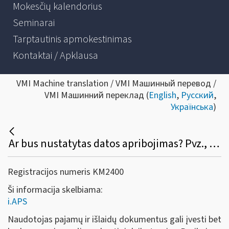
Mokesčių kalendorius
Seminarai
Tarptautinis apmokestinimas
Kontaktai / Apklausa
VMI Machine translation / VMI Машинный перевод /
VMI Машинний переклад (
English
,
Русский
,
Українська
)
Ar bus nustatytas datos apribojimas? Pvz., išrašiau S / F, pamiršau įvesti į programą, galėsiu tą padaryti po pusmečio atbuline data?
Registracijos numeris KM2400
Ši informacija skelbiama:
i.APS
Naudotojas pajamų ir išlaidų dokumentus gali įvesti bet