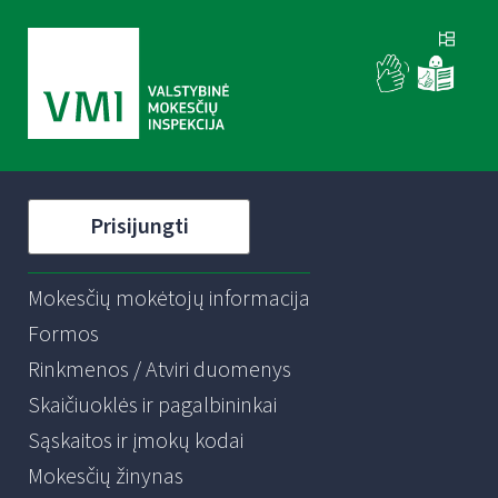
Prisijungti
Mokesčių mokėtojų informacija
Formos
Rinkmenos / Atviri duomenys
Skaičiuoklės ir pagalbininkai
Sąskaitos ir įmokų kodai
Mokesčių žinynas