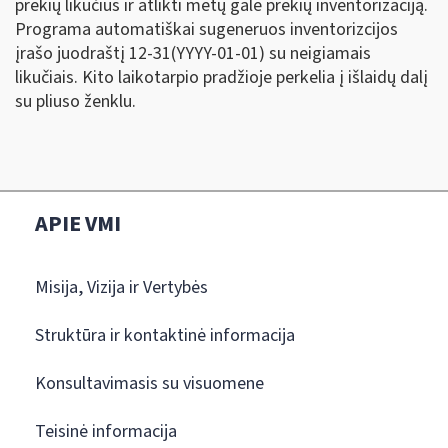
prekių likučius ir atlikti metų gale prekių inventorizaciją.
Programa automatiškai sugeneruos inventorizcijos
įrašo juodraštį 12-31(YYYY-01-01) su neigiamais
likučiais. Kito laikotarpio pradžioje perkelia į išlaidų dalį
su pliuso ženklu.
APIE VMI
Misija, Vizija ir Vertybės
Struktūra ir kontaktinė informacija
Konsultavimasis su visuomene
Teisinė informacija