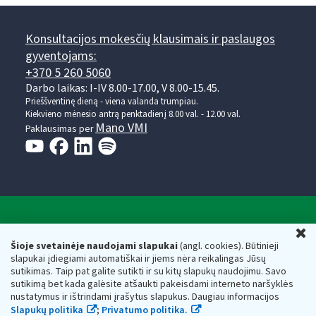
Konsultacijos mokesčių klausimais ir paslaugos
gyventojams:
+370 5 260 5060
Darbo laikas: I-IV 8.00-17.00, V 8.00-15.45.
Prieššventinę dieną - viena valanda trumpiau.
Kiekvieno mėnesio antrą penktadienį 8.00 val. - 12.00 val.
Mano VMI
Paklausimas per
Valstybinė mokesčių inspekcija prie Lietuvos
U
Respublikos finansų ministerijos
Šioje svetainėje naudojami slapukai
(angl. cookies). Būtinieji
slapukai įdiegiami automatiškai ir jiems nėra reikalingas Jūsų
Biudžetinė įstaiga. Juridinio asmens kodas — 188659752,
sutikimas. Taip pat galite sutikti ir su kitų slapukų naudojimu. Savo
adresas: Vasario 16-osios g. 14, 01107 Vilnius, Lietuva, el.paštas:
sutikimą bet kada galėsite atšaukti pakeisdami interneto naršyklės
vmi@vmi.lt
, E. pristatymo dėžutės adresas 188659752
nustatymus ir ištrindami įrašytus slapukus. Daugiau informacijos
Duomenys apie Valstybinę mokesčių inspekciją prie Lietuvos
Slapukų politika
;
Privatumo politika.
Respublikos finansų ministerijos kaupiami ir saugomi Juridinių