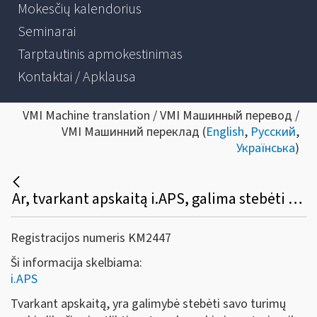
Mokesčių kalendorius
Seminarai
Tarptautinis apmokestinimas
Kontaktai / Apklausa
VMI Machine translation / VMI Машинный перевод /
VMI Машинний переклад (
English
,
Русский
,
Українська
)
Ar, tvarkant apskaitą i.APS, galima stebėti savo turimų prekių likučius, metų gale atlikti prekių inventorizaciją?
Registracijos numeris KM2447
Ši informacija skelbiama:
i.APS
Tvarkant apskaitą, yra galimybė stebėti savo turimų