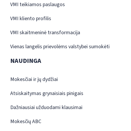
VMI teikiamos paslaugos
VMI kliento profilis
VMI skaitmeninė transformacija
Vienas langelis prievolėms valstybei sumokėti
NAUDINGA
Mokesčiai ir jų dydžiai
Atsiskaitymas grynaisiais pinigais
Dažniausiai užduodami klausimai
Mokesčių ABC