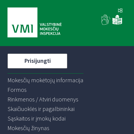
Prisijungti
Mokesčių mokėtojų informacija
Formos
Rinkmenos / Atviri duomenys
Skaičiuoklės ir pagalbininkai
Sąskaitos ir įmokų kodai
Mokesčių žinynas