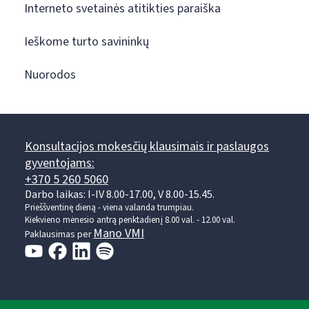
Interneto svetainės atitikties paraiška
Ieškome turto savininkų
Nuorodos
Konsultacijos mokesčių klausimais ir paslaugos
gyventojams:
+370 5 260 5060
Darbo laikas: I-IV 8.00-17.00, V 8.00-15.45.
Prieššventinę dieną - viena valanda trumpiau.
Kiekvieno mėnesio antrą penktadienį 8.00 val. - 12.00 val.
Mano VMI
Paklausimas per