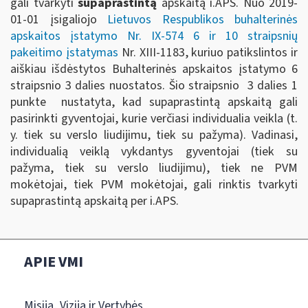
gali tvarkyti
supaprastintą
apskaitą i.APS. Nuo 2019-
01-01 įsigaliojo
Lietuvos Respublikos buhalterinės
apskaitos įstatymo Nr. IX-574 6 ir 10 straipsnių
pakeitimo įstatymas
Nr. XIII-1183, kuriuo patikslintos ir
aiškiau išdėstytos Buhalterinės apskaitos įstatymo 6
straipsnio 3 dalies nuostatos. Šio straipsnio 3 dalies 1
punkte nustatyta, kad supaprastintą apskaitą gali
pasirinkti gyventojai, kurie verčiasi individualia veikla (t.
y. tiek su verslo liudijimu, tiek su pažyma). Vadinasi,
individualią veiklą vykdantys gyventojai (tiek su
pažyma, tiek su verslo liudijimu), tiek ne PVM
mokėtojai, tiek PVM mokėtojai, gali rinktis tvarkyti
supaprastintą apskaitą per i.APS.
APIE VMI
Misija, Vizija ir Vertybės