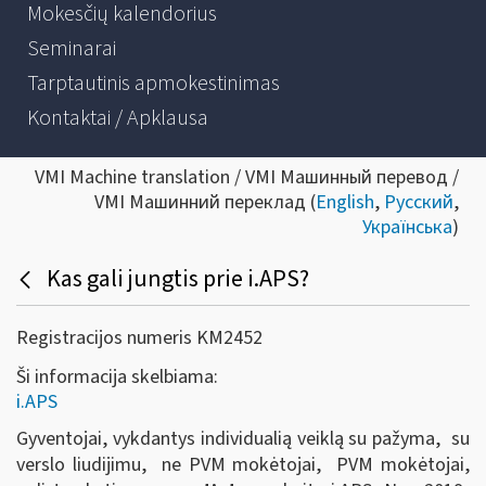
Mokesčių kalendorius
Seminarai
Tarptautinis apmokestinimas
Kontaktai / Apklausa
VMI Machine translation / VMI Машинный перевод /
VMI Машинний переклад (
English
,
Русский
,
Українська
)
Kas gali jungtis prie i.APS?
Registracijos numeris KM2452
Ši informacija skelbiama:
i.APS
Gyventojai, vykdantys individualią veiklą su pažyma, su
verslo liudijimu, ne PVM mokėtojai, PVM mokėtojai,