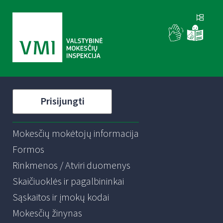
Prisijungti
Mokesčių mokėtojų informacija
Formos
Rinkmenos / Atviri duomenys
Skaičiuoklės ir pagalbininkai
Sąskaitos ir įmokų kodai
Mokesčių žinynas