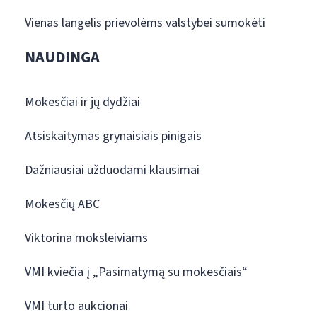
Vienas langelis prievolėms valstybei sumokėti
NAUDINGA
Mokesčiai ir jų dydžiai
Atsiskaitymas grynaisiais pinigais
Dažniausiai užduodami klausimai
Mokesčių ABC
Viktorina moksleiviams
VMI kviečia į „Pasimatymą su mokesčiais“
VMI turto aukcionai