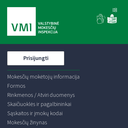
Prisijungti
Mokesčių mokėtojų informacija
Formos
Rinkmenos / Atviri duomenys
Skaičiuoklės ir pagalbininkai
Sąskaitos ir įmokų kodai
Mokesčių žinynas