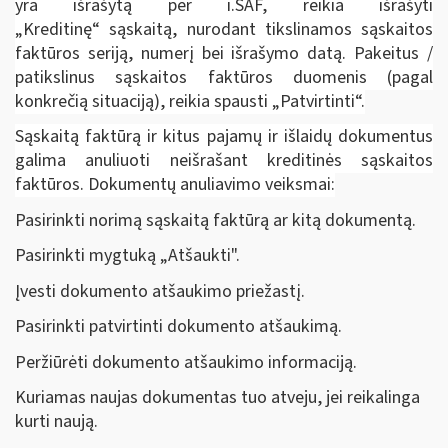
yra išrašytą per i.SAF, reikia išrašyti
„Kreditinę“ sąskaitą, nurodant tikslinamos sąskaitos
faktūros seriją, numerį bei išrašymo datą. Pakeitus /
patikslinus sąskaitos faktūros duomenis (pagal
konkrečią situaciją), reikia spausti „Patvirtinti“.
Sąskaitą faktūrą ir kitus pajamų ir išlaidų dokumentus
galima anuliuoti neišrašant kreditinės sąskaitos
faktūros. Dokumentų anuliavimo veiksmai:
Pasirinkti norimą sąskaitą faktūrą ar kitą dokumentą.
Pasirinkti mygtuką „Atšaukti".
Įvesti dokumento atšaukimo priežastį.
Pasirinkti patvirtinti dokumento atšaukimą.
Peržiūrėti dokumento atšaukimo informaciją.
Kuriamas naujas dokumentas tuo atveju, jei reikalinga
kurti naują.