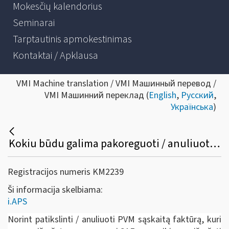
Mokesčių kalendorius
Seminarai
Tarptautinis apmokestinimas
Kontaktai / Apklausa
VMI Machine translation / VMI Машинный перевод /
VMI Машинний переклад (
English
,
Русский
,
Українська
)
Kokiu būdu galima pakoreguoti / anuliuoti jau išrašytą PVM sąskaitą faktūrą /sąskaitą faktūrą ir kitus pajamų ir išlaidų dokumentus?
Registracijos numeris KM2239
Ši informacija skelbiama:
i.APS
Norint patikslinti / anuliuoti PVM sąskaitą faktūrą, kuri