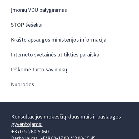
Įmonių VDU palyginimas
STOP šešėliui
Krašto apsaugos ministerijos informacija
Interneto svetainės atitikties paraiška
Ieškome turto savininkų
Nuorodos
Konsultacijos mokesčių klausimais ir paslaugos
gyventojams:
+370 5 260 5060
Darbo laikas: I-IV 8.00-17.00, V 8.00-15.45.