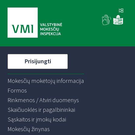
Prisijungti
Mokesčių mokėtojų informacija
Formos
Rinkmenos / Atviri duomenys
Skaičiuoklės ir pagalbininkai
Sąskaitos ir įmokų kodai
Mokesčių žinynas