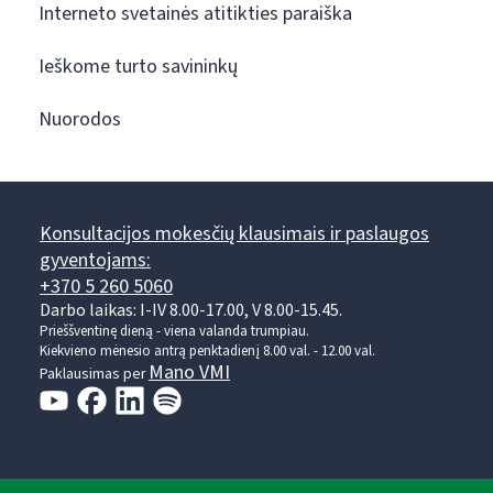
Interneto svetainės atitikties paraiška
Ieškome turto savininkų
Nuorodos
Konsultacijos mokesčių klausimais ir paslaugos
gyventojams:
+370 5 260 5060
Darbo laikas: I-IV 8.00-17.00, V 8.00-15.45.
Prieššventinę dieną - viena valanda trumpiau.
Kiekvieno mėnesio antrą penktadienį 8.00 val. - 12.00 val.
Mano VMI
Paklausimas per