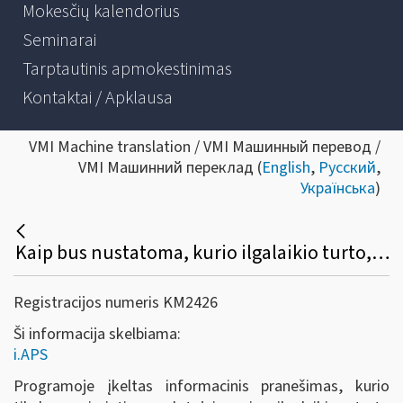
Mokesčių kalendorius
Seminarai
Tarptautinis apmokestinimas
Kontaktai / Apklausa
VMI Machine translation / VMI Машинный перевод /
VMI Машинний переклад (
English
,
Русский
,
Українська
)
Kaip bus nustatoma, kurio ilgalaikio turto, nurodyto FR0457 formoje, bus skaičiuojamas nusidėvėjimas, o kurio (pvz., lengvojo automobilio, naudojamo advokato veikloje) neskaičiuojamas (nepriskiriamas leidžiamiems atskaitymams)?
Registracijos numeris KM2426
Ši informacija skelbiama:
i.APS
Programoje įkeltas informacinis pranešimas, kurio