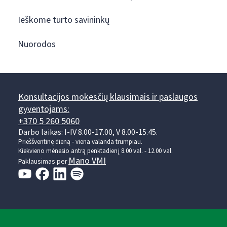
Ieškome turto savininkų
Nuorodos
Konsultacijos mokesčių klausimais ir paslaugos
gyventojams:
+370 5 260 5060
Darbo laikas: I-IV 8.00-17.00, V 8.00-15.45.
Prieššventinę dieną - viena valanda trumpiau.
Kiekvieno mėnesio antrą penktadienį 8.00 val. - 12.00 val.
Mano VMI
Paklausimas per