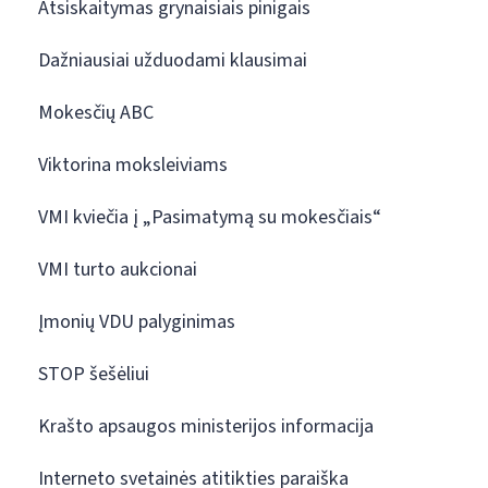
Atsiskaitymas grynaisiais pinigais
Dažniausiai užduodami klausimai
Mokesčių ABC
Viktorina moksleiviams
VMI kviečia į „Pasimatymą su mokesčiais“
VMI turto aukcionai
Įmonių VDU palyginimas
STOP šešėliui
Krašto apsaugos ministerijos informacija
Interneto svetainės atitikties paraiška