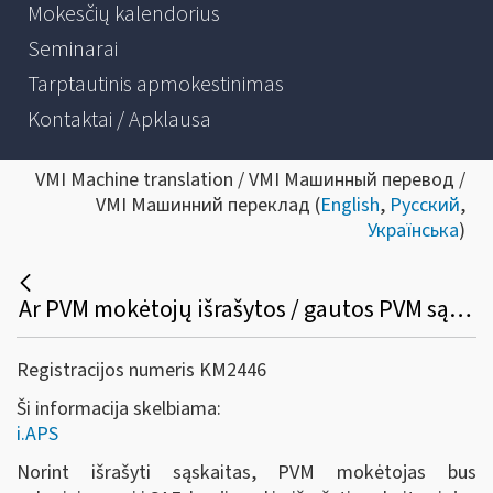
Mokesčių kalendorius
Seminarai
Tarptautinis apmokestinimas
Kontaktai / Apklausa
VMI Machine translation / VMI Машинный перевод /
VMI Машинний переклад (
English
,
Русский
,
Українська
)
Ar PVM mokėtojų išrašytos / gautos PVM sąskaitos faktūros iš i.SAF bus perkeltos į i.APS, ar reikės dar kartą iš naujo patiems suvesti į i.APS?
Registracijos numeris KM2446
Ši informacija skelbiama:
i.APS
Norint išrašyti sąskaitas, PVM mokėtojas bus