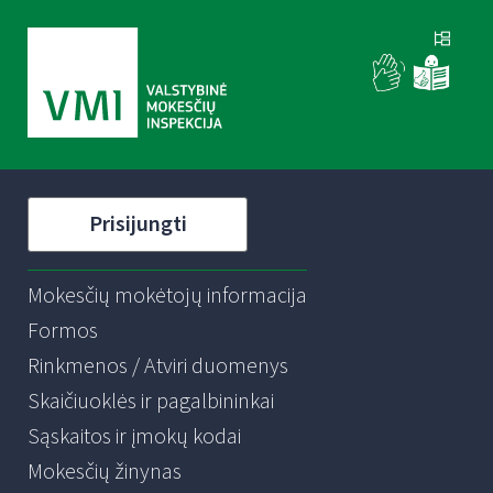
Prisijungti
Mokesčių mokėtojų informacija
Formos
Rinkmenos / Atviri duomenys
Skaičiuoklės ir pagalbininkai
Sąskaitos ir įmokų kodai
Mokesčių žinynas