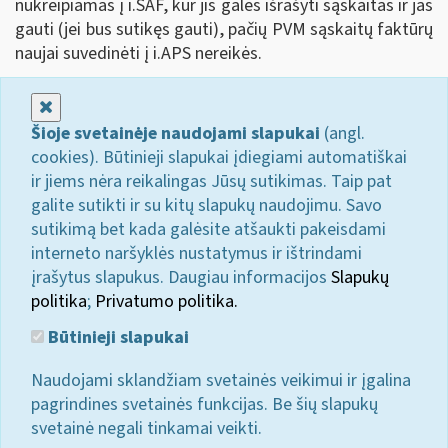
nukreipiamas į i.SAF, kur jis galės išrašyti sąskaitas ir jas
gauti (jei bus sutikęs gauti), pačių PVM sąskaitų faktūrų
naujai suvedinėti į i.APS nereikės.
Uždaryti
Šioje svetainėje naudojami slapukai
(angl.
cookies). Būtinieji slapukai įdiegiami automatiškai
ir jiems nėra reikalingas Jūsų sutikimas. Taip pat
galite sutikti ir su kitų slapukų naudojimu. Savo
sutikimą bet kada galėsite atšaukti pakeisdami
interneto naršyklės nustatymus ir ištrindami
įrašytus slapukus. Daugiau informacijos
Slapukų
politika
;
Privatumo politika.
Būtinieji slapukai
Naudojami sklandžiam svetainės veikimui ir įgalina
pagrindines svetainės funkcijas. Be šių slapukų
svetainė negali tinkamai veikti.