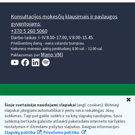
Konsultacijos mokesčių klausimais ir paslaugos
gyventojams:
+370 5 260 5060
Darbo laikas: I-IV 8.00-17.00, V 8.00-15.45.
Prieššventinę dieną - viena valanda trumpiau.
Kiekvieno mėnesio antrą penktadienį 8.00 val. - 12.00 val.
Mano VMI
Paklausimas per
Valstybinė mokesčių inspekcija prie Lietuvos
U
Respublikos finansų ministerijos
Šioje svetainėje naudojami slapukai
(angl. cookies). Būtinieji
slapukai įdiegiami automatiškai ir jiems nėra reikalingas Jūsų
Biudžetinė įstaiga. Juridinio asmens kodas — 188659752,
sutikimas. Taip pat galite sutikti ir su kitų slapukų naudojimu. Savo
adresas: Vasario 16-osios g. 14, 01107 Vilnius, Lietuva, el.paštas:
sutikimą bet kada galėsite atšaukti pakeisdami interneto naršyklės
vmi@vmi.lt
, E. pristatymo dėžutės adresas 188659752
nustatymus ir ištrindami įrašytus slapukus. Daugiau informacijos
Duomenys apie Valstybinę mokesčių inspekciją prie Lietuvos
Slapukų politika
;
Privatumo politika.
Respublikos finansų ministerijos kaupiami ir saugomi Juridinių