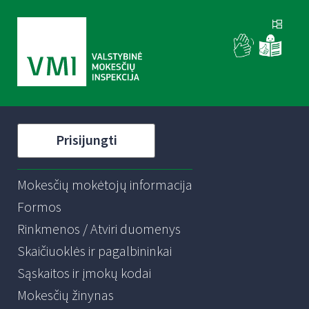
Prisijungti
Mokesčių mokėtojų informacija
Formos
Rinkmenos / Atviri duomenys
Skaičiuoklės ir pagalbininkai
Sąskaitos ir įmokų kodai
Mokesčių žinynas