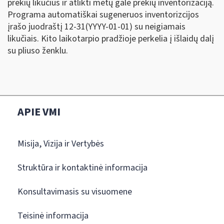
prekių likučius ir atlikti metų gale prekių inventorizaciją.
Programa automatiškai sugeneruos inventorizcijos
įrašo juodraštį 12-31(YYYY-01-01) su neigiamais
likučiais. Kito laikotarpio pradžioje perkelia į išlaidų dalį
su pliuso ženklu.
APIE VMI
Misija, Vizija ir Vertybės
Struktūra ir kontaktinė informacija
Konsultavimasis su visuomene
Teisinė informacija