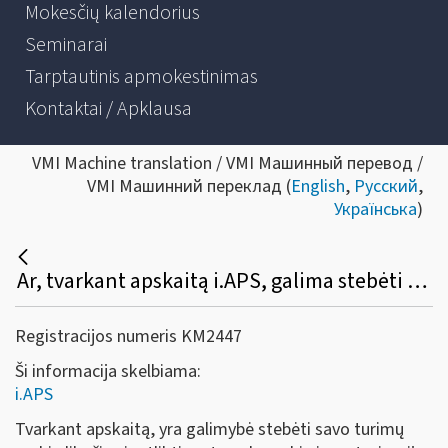
Mokesčių kalendorius
Seminarai
Tarptautinis apmokestinimas
Kontaktai / Apklausa
VMI Machine translation / VMI Машинный перевод /
VMI Машинний переклад (
English
,
Русский
,
Українська
)
Ar, tvarkant apskaitą i.APS, galima stebėti savo turimų prekių likučius, metų gale atlikti prekių inventorizaciją?
Registracijos numeris KM2447
Ši informacija skelbiama:
i.APS
Tvarkant apskaitą, yra galimybė stebėti savo turimų