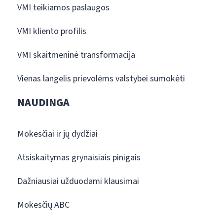
VMI teikiamos paslaugos
VMI kliento profilis
VMI skaitmeninė transformacija
Vienas langelis prievolėms valstybei sumokėti
NAUDINGA
Mokesčiai ir jų dydžiai
Atsiskaitymas grynaisiais pinigais
Dažniausiai užduodami klausimai
Mokesčių ABC