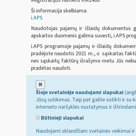
Registracijos numeris KM2400
Ši informacija skelbiama:
i.APS
Naudotojas pajamų ir išlaidų dokumentus ga
apskaitos duomenis galima suvesti, i.APS pro
i.APS programoje pajamų ir išlaidų dokumentu
pradėjote naudotis 2021 m., o sąskaitas faktūr
nes sąskaitų faktūrų išrašymo metu Jūs nebuv
pradėtas naudoti.
Uždaryti
Šioje svetainėje naudojami slapukai
(angl
Jūsų sutikimas. Taip pat galite sutikti ir s
interneto naršyklės nustatymus ir ištrindam
Būtinieji slapukai
Naudojami sklandžiam svetainės veikimui ir 