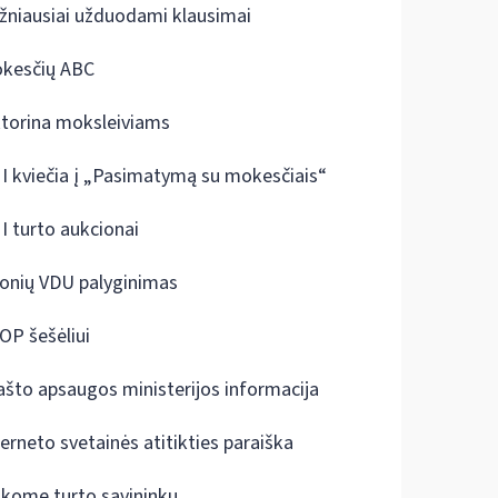
žniausiai užduodami klausimai
kesčių ABC
ktorina moksleiviams
I kviečia į „Pasimatymą su mokesčiais“
I turto aukcionai
onių VDU palyginimas
OP šešėliui
ašto apsaugos ministerijos informacija
terneto svetainės atitikties paraiška
škome turto savininkų