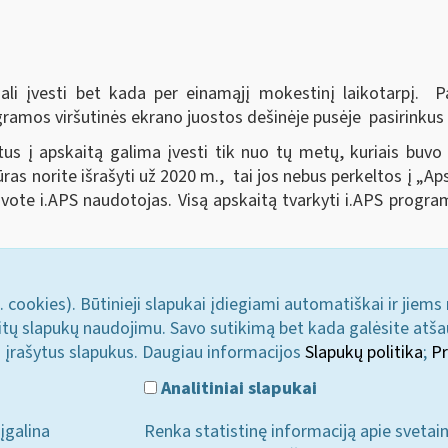
li įvesti bet kada per einamąjį mokestinį laikotarpį. Pa
gramos viršutinės ekrano juostos dešinėje pusėje pasirink
s į apskaitą galima įvesti tik nuo tų metų, kuriais buvo
as norite išrašyti už 2020 m., tai jos nebus perkeltos į „Aps
ote i.APS naudotojas. Visą apskaitą tvarkyti i.APS programo
. cookies). Būtinieji slapukai įdiegiami automatiškai ir jiems
u kitų slapukų naudojimu. Savo sutikimą bet kada galėsite atš
i įrašytus slapukus. Daugiau informacijos
Slapukų politika
;
Pr
Analitiniai slapukai
įgalina
Renka statistinę informaciją apie svetai