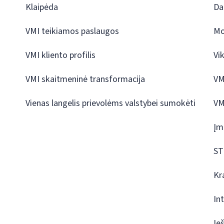
Klaipėda
Da
VMI teikiamos paslaugos
Mo
VMI kliento profilis
Vi
VMI skaitmeninė transformacija
VM
Vienas langelis prievolėms valstybei sumokėti
VM
Įm
ST
Kr
In
Ie