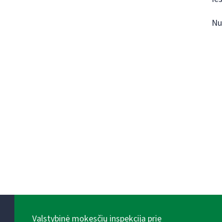
Nu
Valstybinė mokesčių inspekcija prie