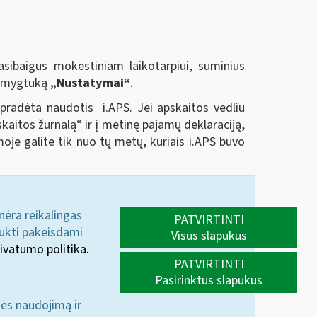
sibaigus mokestiniam laikotarpiui, suminius
us mygtuką
„Nustatymai“
.
 pradėta naudotis i.APS. Jei apskaitos vedliu
kaitos žurnalą“ ir į metinę pajamų deklaraciją,
je galite tik nuo tų metų, kuriais i.APS buvo
 nėra reikalingas
PATVIRTINTI
aukti pakeisdami
Visus slapukus
ivatumo politika.
PATVIRTINTI
Pasirinktus slapukus
nės naudojimą ir