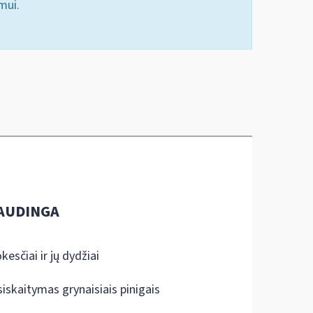
mui.
AUDINGA
kesčiai ir jų dydžiai
siskaitymas grynaisiais pinigais