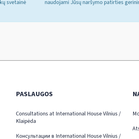
ukų svetainė
naudojami Jūsų naršymo patirties gerini
PASLAUGOS
N
Consultations at International House Vilnius /
Mo
Klaipėda
At
Консультации в International House Vilnius /