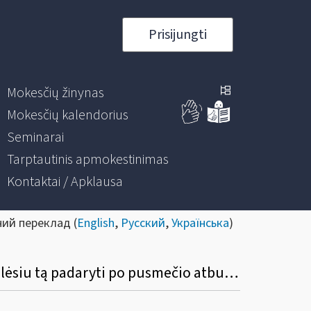
Prisijungti
Mokesčių žinynas
Mokesčių kalendorius
Seminarai
Tarptautinis apmokestinimas
Kontaktai / Apklausa
ний переклад (
English
,
Русский
,
Українська
)
Ar bus nustatytas datos apribojimas? Pvz., išrašiau S / F, pamiršau įvesti į programą, galėsiu tą padaryti po pusmečio atbuline data?