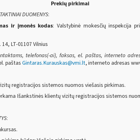
Prekių pirkimai
NTAKTINIAI DUOMENYS
:
imas ir įmonės kodas
: Valstybinė mokesčių inspekcija pr
. 14, LT-01107 Vilnius
aktams, telefonas(-ai), faksas, el. paštas, interneto adresa
el. paštas
Gintaras.Kurauskas@vmi.lt
, interneto adresas ww
 vizitų registracijos sistemos nuomos viešasis pirkimas.
erkama Išankstinės klientų vizitų registracijos sistemos nuo
TYS
:
nkursas.