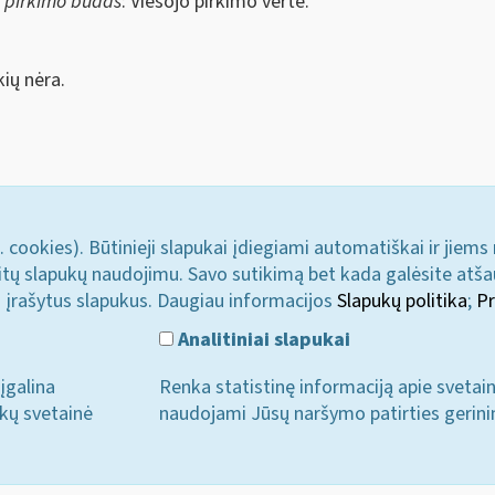
s pirkimo būdas
: Viešojo pirkimo vertė.
ių nėra.
. cookies). Būtinieji slapukai įdiegiami automatiškai ir jiems
u kitų slapukų naudojimu. Savo sutikimą bet kada galėsite atš
i įrašytus slapukus. Daugiau informacijos
Slapukų politika
;
Pr
Analitiniai slapukai
įgalina
Renka statistinę informaciją apie svetai
ukų svetainė
naudojami Jūsų naršymo patirties gerini