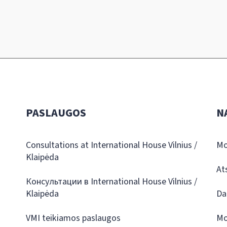
PASLAUGOS
N
Consultations at International House Vilnius /
Mo
Klaipėda
At
Консультации в International House Vilnius /
Klaipėda
Da
VMI teikiamos paslaugos
Mo