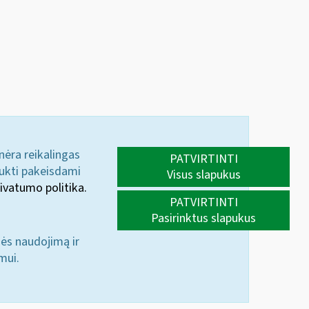
 nėra reikalingas
PATVIRTINTI
aukti pakeisdami
Visus slapukus
ivatumo politika.
PATVIRTINTI
Pasirinktus slapukus
nės naudojimą ir
mui.