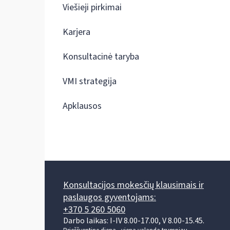
Viešieji pirkimai
Karjera
Konsultacinė taryba
VMI strategija
Apklausos
Konsultacijos mokesčių klausimais ir
paslaugos gyventojams:
+370 5 260 5060
Darbo laikas: I-IV 8.00-17.00, V 8.00-15.45.