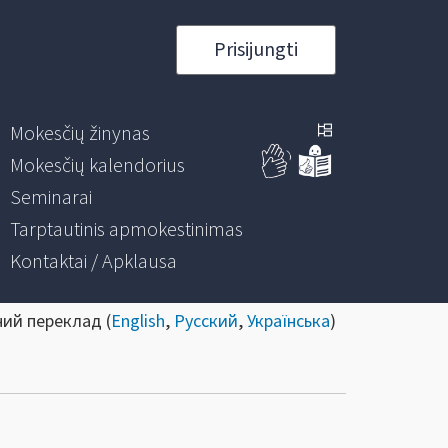
Prisijungti
Mokesčių žinynas
Mokesčių kalendorius
Seminarai
Tarptautinis apmokestinimas
Kontaktai / Apklausa
ний переклад (
English
,
Русский
,
Українська
)