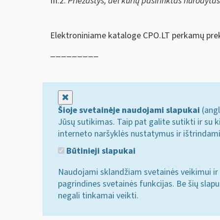
III.2.
Priežastys, dėl kurių pasirinktas nurodyta
Elektroniniame kataloge CPO.LT perkamų prek
_________
Uždaryti
Šioje svetainėje naudojami slapukai
(angl
Jūsų sutikimas. Taip pat galite sutikti ir s
interneto naršyklės nustatymus ir ištrindam
Būtinieji slapukai
Naudojami sklandžiam svetainės veikimui ir 
pagrindines svetainės funkcijas. Be šių slap
negali tinkamai veikti.