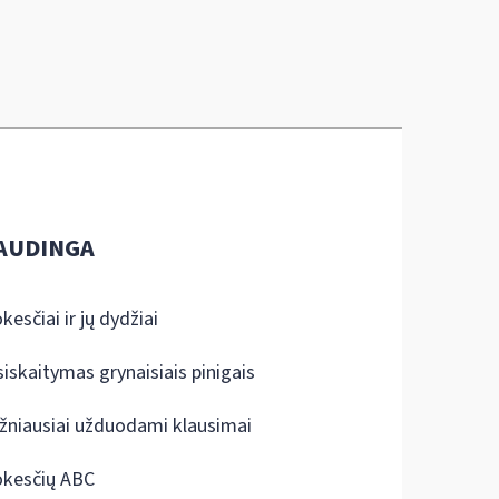
AUDINGA
kesčiai ir jų dydžiai
siskaitymas grynaisiais pinigais
žniausiai užduodami klausimai
kesčių ABC