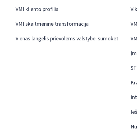
VMI kliento profilis
Vi
VMI skaitmeninė transformacija
VM
Vienas langelis prievolėms valstybei sumokėti
VM
Įm
ST
Kr
In
Ie
Nu