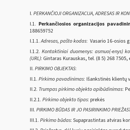
I.
PERKANČIOJI ORGANIZACIJA, ADRESAS IR KO
I.1.
Perkančiosios organizacijos pavadin
188659752
I.1.1.
Adresas, pašto kodas
: Vasario 16-osios g
I.1.2.
Kontaktiniai duomenys: asmuo(-enys) kont
(URL)
: Gintaras Kurauskas, tel. (8 5) 268 7505, 
II.
PIRKIMO OBJEKTAS
:
II.1.
Pirkimo pavadinimas
: Išankstinės klientų
II.2.
Trumpas pirkimo objekto apibūdinimas
: P
II.2.1.
Pirkimo objekto tipas
: prekės
III.
PIRKIMO BŪDAS IR JO PASIRINKIMO PRIEŽAS
III.1.
Pirkimo būdas
: Supaprastintas atviras ko