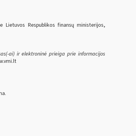
ie Lietuvos Respublikos finansų ministerijos,
s(-ai) ir elektroninė prieiga prie informacijos
w.vmi.lt
ma.