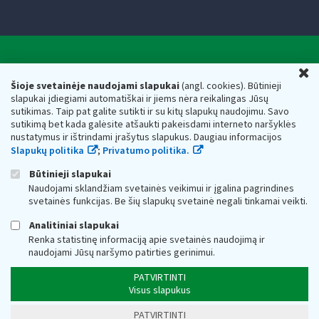
Valstybinė mokesčių inspekcija prie Lietuvos
U
Respublikos finansų ministerijos
Šioje svetainėje naudojami slapukai
(angl. cookies). Būtinieji
slapukai įdiegiami automatiškai ir jiems nėra reikalingas Jūsų
Biudžetinė įstaiga. Juridinio asmens kodas — 188659752,
sutikimas. Taip pat galite sutikti ir su kitų slapukų naudojimu. Savo
adresas: Vasario 16-osios g. 14, 01107 Vilnius, Lietuva, el.paštas:
sutikimą bet kada galėsite atšaukti pakeisdami interneto naršyklės
vmi@vmi.lt
, E. pristatymo dėžutės adresas 188659752
nustatymus ir ištrindami įrašytus slapukus. Daugiau informacijos
Duomenys apie Valstybinę mokesčių inspekciją prie Lietuvos
Slapukų politika
;
Privatumo politika.
Respublikos finansų ministerijos kaupiami ir saugomi Juridinių
asmenų registre
Būtinieji slapukai
Naudojami sklandžiam svetainės veikimui ir įgalina pagrindines
svetainės funkcijas. Be šių slapukų svetainė negali tinkamai veikti.
Analitiniai slapukai
Renka statistinę informaciją apie svetainės naudojimą ir
naudojami Jūsų naršymo patirties gerinimui.
PATVIRTINTI
Visus slapukus
PATVIRTINTI