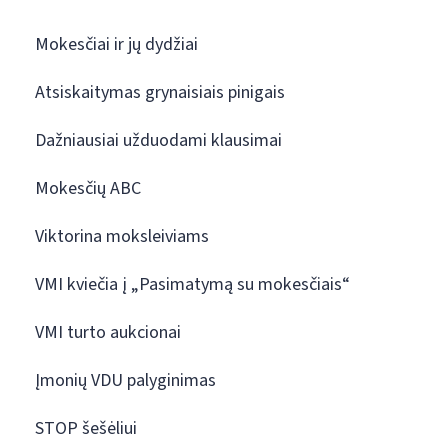
Mokesčiai ir jų dydžiai
Atsiskaitymas grynaisiais pinigais
Dažniausiai užduodami klausimai
Mokesčių ABC
Viktorina moksleiviams
VMI kviečia į „Pasimatymą su mokesčiais“
VMI turto aukcionai
Įmonių VDU palyginimas
STOP šešėliui