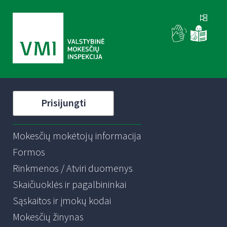
Prisijungti
Mokesčių mokėtojų informacija
Formos
Rinkmenos / Atviri duomenys
Skaičiuoklės ir pagalbininkai
Sąskaitos ir įmokų kodai
Mokesčių žinynas