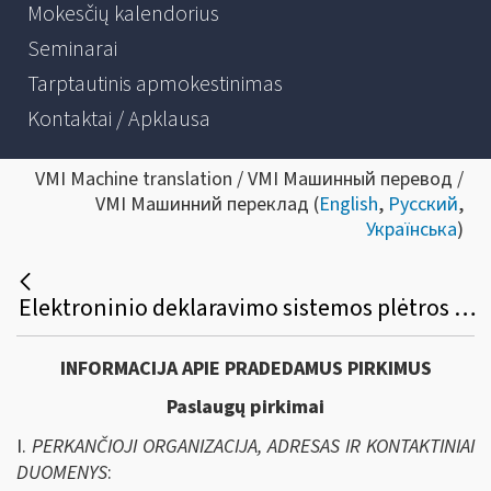
Mokesčių kalendorius
Seminarai
Tarptautinis apmokestinimas
Kontaktai / Apklausa
VMI Machine translation / VMI Машинный перевод /
VMI Машинний переклад (
English
,
Русский
,
Українська
)
Elektroninio deklaravimo sistemos plėtros bei modernizavimo paslaugų įsigijimo viešasis pirkimas
INFORMACIJA APIE PRADEDAMUS PIRKIMUS
Paslaugų pirkimai
I.
PERKANČIOJI ORGANIZACIJA, ADRESAS IR KONTAKTINIAI
DUOMENYS
: