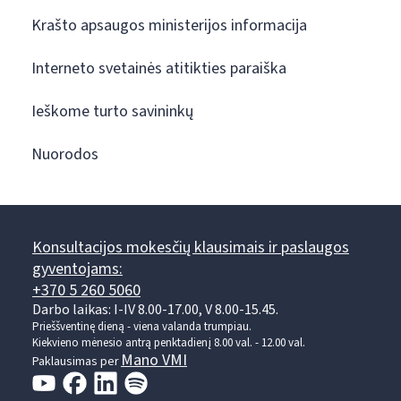
Krašto apsaugos ministerijos informacija
Interneto svetainės atitikties paraiška
Ieškome turto savininkų
Nuorodos
Konsultacijos mokesčių klausimais ir paslaugos
gyventojams:
+370 5 260 5060
Darbo laikas: I-IV 8.00-17.00, V 8.00-15.45.
Prieššventinę dieną - viena valanda trumpiau.
Kiekvieno mėnesio antrą penktadienį 8.00 val. - 12.00 val.
Mano VMI
Paklausimas per