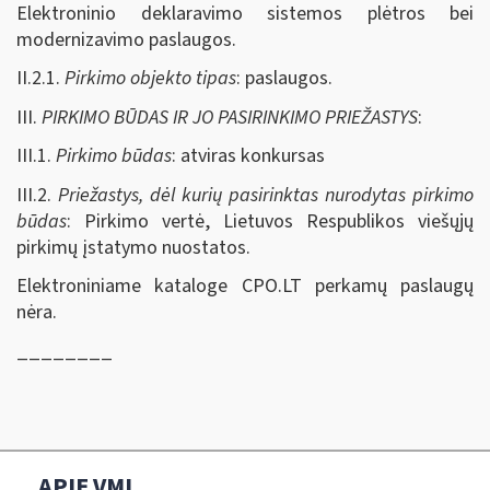
Elektroninio deklaravimo sistemos plėtros bei
modernizavimo paslaugos.
II.2.1.
Pirkimo objekto tipas
: paslaugos.
III.
PIRKIMO BŪDAS IR JO PASIRINKIMO PRIEŽASTYS
:
III.1.
Pirkimo būdas
: atviras konkursas
III.2.
Priežastys, dėl kurių pasirinktas nurodytas pirkimo
būdas
: Pirkimo vertė, Lietuvos Respublikos viešųjų
pirkimų įstatymo nuostatos.
Elektroniniame kataloge CPO.LT perkamų paslaugų
nėra.
________
APIE VMI