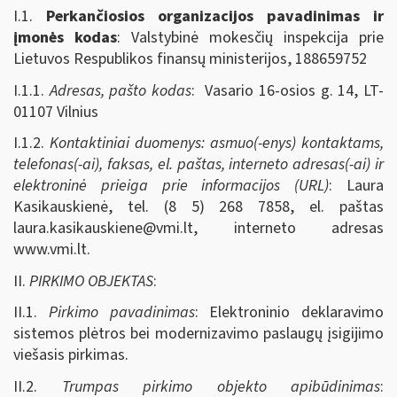
I.1.
Perkančiosios organizacijos pavadinimas ir
įmonės kodas
: Valstybinė mokesčių inspekcija prie
Lietuvos Respublikos finansų ministerijos, 188659752
I.1.1.
Adresas, pašto kodas
: Vasario 16-osios g. 14, LT-
01107 Vilnius
I.1.2.
Kontaktiniai duomenys: asmuo(-enys) kontaktams,
telefonas(-ai), faksas, el. paštas, interneto adresas(-ai) ir
elektroninė prieiga prie informacijos (URL)
: Laura
Kasikauskienė, tel. (8 5) 268 7858, el. paštas
laura.kasikauskiene@vmi.lt
, interneto adresas
www.vmi.lt.
II.
PIRKIMO OBJEKTAS
:
II.1.
Pirkimo pavadinimas
: Elektroninio deklaravimo
sistemos plėtros bei modernizavimo paslaugų įsigijimo
viešasis pirkimas.
II.2.
Trumpas pirkimo objekto apibūdinimas
: