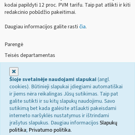
kodai papildyti 12 proc. PVM tarifu. Taip pat atlikti ir kiti
redakcinio pobūdžio pakeitimai.
Daugiau informacijos galite rasti
čia
.
Parengė
Teisės departamentas
Uždaryti
Šioje svetainėje naudojami slapukai
(angl.
cookies). Būtinieji slapukai įdiegiami automatiškai
ir jiems nėra reikalingas Jūsų sutikimas. Taip pat
galite sutikti ir su kitų slapukų naudojimu. Savo
sutikimą bet kada galėsite atšaukti pakeisdami
interneto naršyklės nustatymus ir ištrindami
įrašytus slapukus. Daugiau informacijos
Slapukų
politika
;
Privatumo politika.