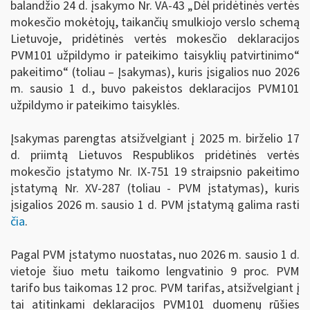
balandžio 24 d. įsakymo Nr. VA-43 „Dėl pridėtinės vertės
mokesčio mokėtojų, taikančių smulkiojo verslo schemą
Lietuvoje, pridėtinės vertės mokesčio deklaracijos
PVM101 užpildymo ir pateikimo taisyklių patvirtinimo“
pakeitimo“ (toliau – Įsakymas), kuris įsigalios nuo 2026
m. sausio 1 d., buvo pakeistos deklaracijos PVM101
užpildymo ir pateikimo taisyklės.
Įsakymas parengtas atsižvelgiant į 2025 m. birželio 17
d. priimtą Lietuvos Respublikos pridėtinės vertės
mokesčio įstatymo Nr. IX-751 19 straipsnio pakeitimo
įstatymą Nr. XV-287 (toliau - PVM įstatymas), kuris
įsigalios 2026 m. sausio 1 d. PVM įstatymą galima rasti
čia
.
Pagal PVM įstatymo nuostatas, nuo 2026 m. sausio 1 d.
vietoje šiuo metu taikomo lengvatinio 9 proc. PVM
tarifo bus taikomas 12 proc. PVM tarifas, atsižvelgiant į
tai atitinkami deklaracijos PVM101 duomenų rūšies