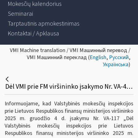
Mokesčių kalendorius
Seminarai
Tarptautinis apmokestinimas
Kontaktai / Apklausa
VMI Machine translation / VMI Машинный перевод /
VMI Машинний переклад (
English
,
Русский
,
Українська
)
Dėl VMI prie FM viršininko įsakymo Nr. VA-43 pakeitimo
Informuojame, kad Valstybinės mokesčių inspekcijos
prie Lietuvos Respublikos finansų ministerijos viršininko
2025 m. gruodžio 4 d. įsakymu Nr. VA-117 „Dėl
Valstybinės mokesčių inspekcijos prie Lietuvos
Respublikos finansų ministerijos viršininko 2025 m.