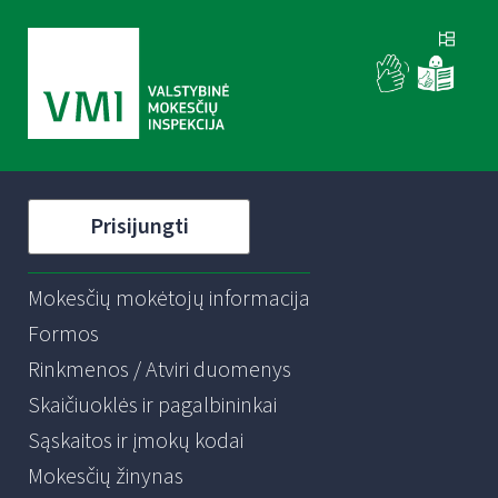
Prisijungti
Mokesčių mokėtojų informacija
Formos
Rinkmenos / Atviri duomenys
Skaičiuoklės ir pagalbininkai
Sąskaitos ir įmokų kodai
Mokesčių žinynas