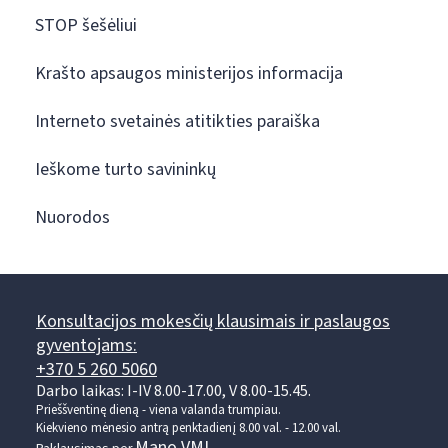
STOP šešėliui
Krašto apsaugos ministerijos informacija
Interneto svetainės atitikties paraiška
Ieškome turto savininkų
Nuorodos
Konsultacijos mokesčių klausimais ir paslaugos
gyventojams:
+370 5 260 5060
Darbo laikas: I-IV 8.00-17.00, V 8.00-15.45.
Prieššventinę dieną - viena valanda trumpiau.
Kiekvieno mėnesio antrą penktadienį 8.00 val. - 12.00 val.
Mano VMI