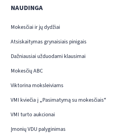
NAUDINGA
Mokesčiai ir jų dydžiai
Atsiskaitymas grynaisiais pinigais
Dažniausiai užduodami klausimai
Mokesčių ABC
Viktorina moksleiviams
VMI kviečia į „Pasimatymą su mokesčiais“
VMI turto aukcionai
Įmonių VDU palyginimas