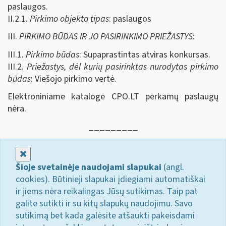
paslaugos.
II.2.1.
Pirkimo objekto tipas
: paslaugos
III.
PIRKIMO BŪDAS IR JO PASIRINKIMO PRIEŽASTYS
:
III.1.
Pirkimo būdas
: Supaprastintas atviras konkursas.
III.2.
Priežastys, dėl kurių pasirinktas nurodytas pirkimo
būdas
: Viešojo pirkimo vertė.
Elektroniniame kataloge CPO.LT perkamų paslaugų
nėra.
_________
Uždaryti
Šioje svetainėje naudojami slapukai
(angl.
cookies). Būtinieji slapukai įdiegiami automatiškai
ir jiems nėra reikalingas Jūsų sutikimas. Taip pat
galite sutikti ir su kitų slapukų naudojimu. Savo
sutikimą bet kada galėsite atšaukti pakeisdami