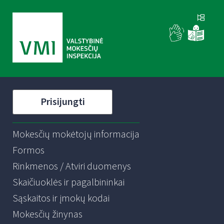
Prisijungti
Mokesčių mokėtojų informacija
Formos
Rinkmenos / Atviri duomenys
Skaičiuoklės ir pagalbininkai
Sąskaitos ir įmokų kodai
Mokesčių žinynas