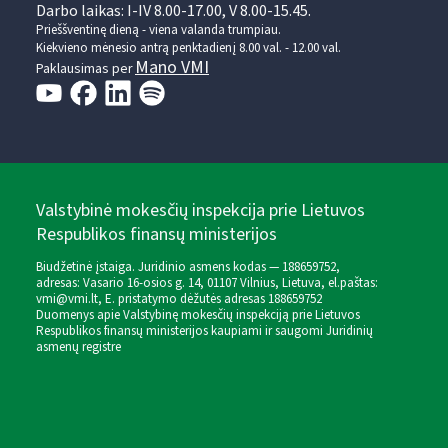
Darbo laikas: I-IV 8.00-17.00, V 8.00-15.45.
Prieššventinę dieną - viena valanda trumpiau.
Kiekvieno mėnesio antrą penktadienį 8.00 val. - 12.00 val.
Mano VMI
Paklausimas per
Valstybinė mokesčių inspekcija prie Lietuvos
Respublikos finansų ministerijos
Biudžetinė įstaiga. Juridinio asmens kodas — 188659752,
adresas: Vasario 16-osios g. 14, 01107 Vilnius, Lietuva, el.paštas:
vmi@vmi.lt
, E. pristatymo dėžutės adresas 188659752
Duomenys apie Valstybinę mokesčių inspekciją prie Lietuvos
Respublikos finansų ministerijos kaupiami ir saugomi Juridinių
asmenų registre