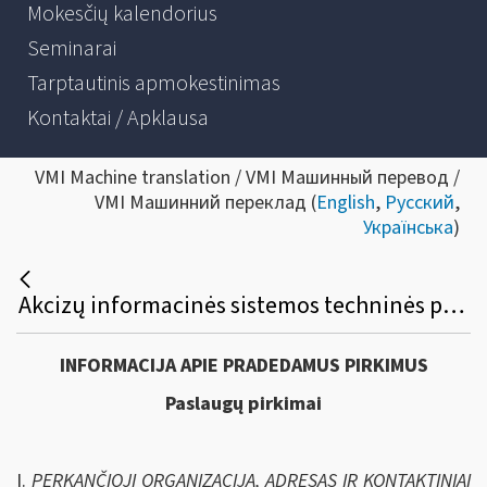
Mokesčių kalendorius
Seminarai
Tarptautinis apmokestinimas
Kontaktai / Apklausa
VMI Machine translation / VMI Машинный перевод /
VMI Машинний переклад (
English
,
Русский
,
Українська
)
Akcizų informacinės sistemos techninės priežiūros paslaugų viešasis pirkimas
INFORMACIJA APIE PRADEDAMUS PIRKIMUS
Paslaugų pirkimai
I.
PERKANČIOJI ORGANIZACIJA, ADRESAS IR KONTAKTINIAI