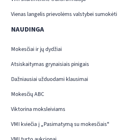
Vienas langelis prievolėms valstybei sumokėti
NAUDINGA
Mokesčiai ir jų dydžiai
Atsiskaitymas grynaisiais pinigais
Dažniausiai užduodami klausimai
Mokesčių ABC
Viktorina moksleiviams
VMI kviečia į „Pasimatymą su mokesčiais“
VMI turto aukcionai