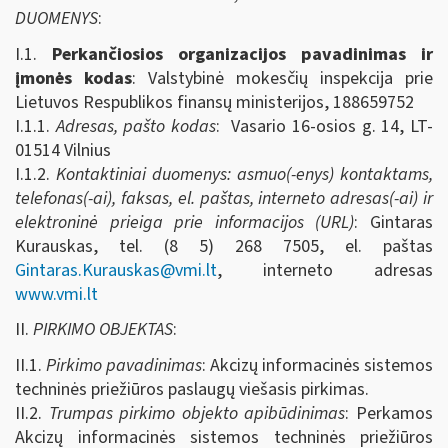
DUOMENYS
:
I.1.
Perkančiosios organizacijos pavadinimas ir
įmonės kodas
: Valstybinė mokesčių inspekcija prie
Lietuvos Respublikos finansų ministerijos, 188659752
I.1.1.
Adresas, pašto kodas
: Vasario 16-osios g. 14, LT-
01514 Vilnius
I.1.2.
Kontaktiniai duomenys: asmuo(-enys) kontaktams,
telefonas(-ai), faksas, el. paštas, interneto adresas(-ai) ir
elektroninė prieiga prie informacijos (URL)
: Gintaras
Kurauskas, tel. (8 5) 268 7505, el. paštas
Gintaras.Kurauskas@vmi.lt
, interneto adresas
www.vmi.lt
II.
PIRKIMO OBJEKTAS
:
II.1.
Pirkimo pavadinimas
: Akcizų informacinės sistemos
techninės priežiūros paslaugų viešasis pirkimas.
II.2.
Trumpas pirkimo objekto apibūdinimas
: Perkamos
Akcizų informacinės sistemos techninės priežiūros