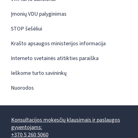
Įmonių VDU palyginimas
STOP šešėliui
Krašto apsaugos ministerijos informacija
Interneto svetainės atitikties paraiška
Ieškome turto savininkų
Nuorodos
Konsultacijos mokesčių klausimais ir paslaugos
gyventojams:
+370 5 260 5060