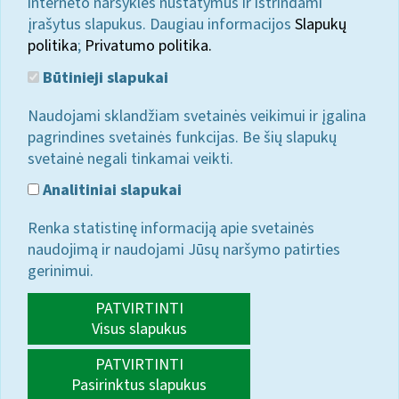
interneto naršyklės nustatymus ir ištrindami
įrašytus slapukus. Daugiau informacijos
Slapukų
politika
;
Privatumo politika.
Būtinieji slapukai
Naudojami sklandžiam svetainės veikimui ir įgalina
pagrindines svetainės funkcijas. Be šių slapukų
svetainė negali tinkamai veikti.
Analitiniai slapukai
Renka statistinę informaciją apie svetainės
naudojimą ir naudojami Jūsų naršymo patirties
gerinimui.
PATVIRTINTI
Visus slapukus
PATVIRTINTI
Pasirinktus slapukus