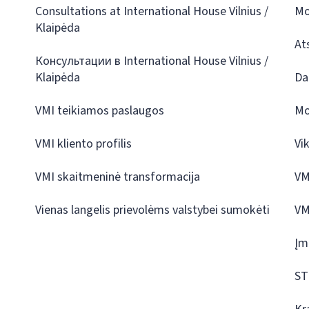
Consultations at International House Vilnius /
Mo
Klaipėda
At
Консультации в International House Vilnius /
Klaipėda
Da
VMI teikiamos paslaugos
Mo
VMI kliento profilis
Vi
VMI skaitmeninė transformacija
VM
Vienas langelis prievolėms valstybei sumokėti
VM
Įm
ST