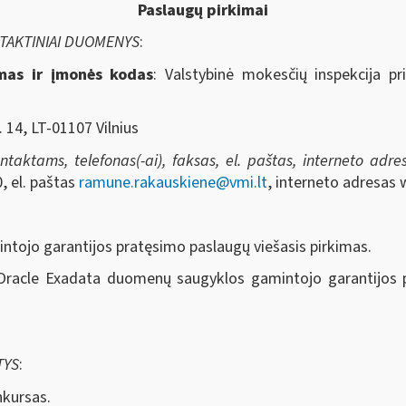
Paslaugų pirkimai
NTAKTINIAI DUOMENYS
:
imas ir įmonės kodas
: Valstybinė mokesčių inspekcija pr
. 14, LT-01107 Vilnius
aktams, telefonas(-ai), faksas, el. paštas, interneto adresa
, el. paštas
ramune.rakauskiene@vmi.lt
, interneto adresas 
intojo garantijos pratęsimo paslaugų viešasis pirkimas.
 Oracle Exadata duomenų saugyklos gamintojo garantijos p
TYS
:
nkursas.