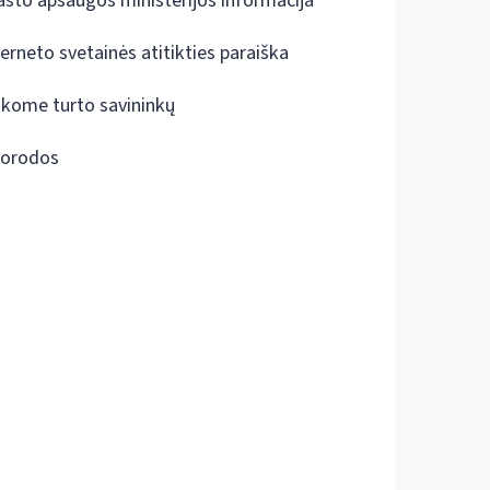
ašto apsaugos ministerijos informacija
terneto svetainės atitikties paraiška
škome turto savininkų
orodos