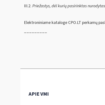
III.2.
Priežastys, dėl kurių pasirinktas nurodyta
Elektroniniame kataloge CPO.LT perkamų pasl
_________
APIE VMI