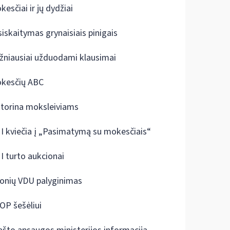
kesčiai ir jų dydžiai
siskaitymas grynaisiais pinigais
žniausiai užduodami klausimai
kesčių ABC
ktorina moksleiviams
I kviečia į „Pasimatymą su mokesčiais“
I turto aukcionai
onių VDU palyginimas
OP šešėliui