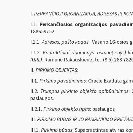
I.
PERKANČIOJI ORGANIZACIJA, ADRESAS IR KO
I.1.
Perkančiosios organizacijos pavadin
188659752
I.1.1.
Adresas, pašto kodas
: Vasario 16-osios g
I.1.2.
Kontaktiniai duomenys: asmuo(-enys) kont
(URL)
: Ramunė Rakauskienė, tel. (8 5) 268 7820
II.
PIRKIMO OBJEKTAS
:
II.1.
Pirkimo pavadinimas
: Oracle Exadata gam
II.2.
Trumpas pirkimo objekto apibūdinimas
:
paslaugos.
II.2.1.
Pirkimo objekto tipas
: paslaugos
III.
PIRKIMO BŪDAS IR JO PASIRINKIMO PRIEŽAS
III.1.
Pirkimo būdas
: Supaprastintas atviras ko