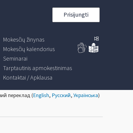
Prisijungti
Mokesčių žinynas
Mokesčių kalendorius
Seminarai
Tarptautinis apmokestinimas
Kontaktai / Apklausa
ний переклад (
English
,
Русский
,
Українська
)