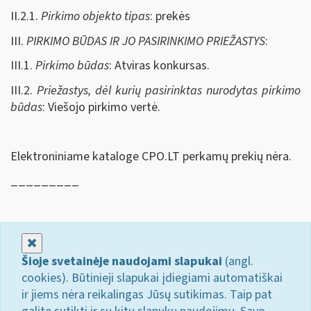
II.2.1.
Pirkimo objekto tipas
: prekės
III.
PIRKIMO BŪDAS IR JO PASIRINKIMO PRIEŽASTYS
:
III.1.
Pirkimo būdas
: Atviras konkursas.
III.2.
Priežastys, dėl kurių pasirinktas nurodytas pirkimo
būdas
: Viešojo pirkimo vertė.
Elektroniniame kataloge CPO.LT perkamų prekių nėra.
_________
Uždaryti
Šioje svetainėje naudojami slapukai
(angl.
cookies). Būtinieji slapukai įdiegiami automatiškai
ir jiems nėra reikalingas Jūsų sutikimas. Taip pat