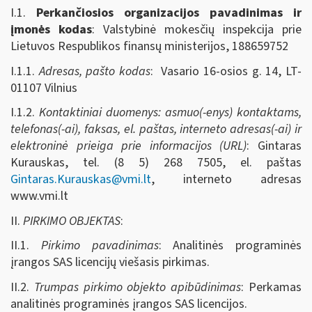
I.1.
Perkančiosios organizacijos pavadinimas ir
įmonės kodas
: Valstybinė mokesčių inspekcija prie
Lietuvos Respublikos finansų ministerijos, 188659752
I.1.1.
Adresas, pašto kodas
: Vasario 16-osios g. 14, LT-
01107 Vilnius
I.1.2.
Kontaktiniai duomenys: asmuo(-enys) kontaktams,
telefonas(-ai), faksas, el. paštas, interneto adresas(-ai) ir
elektroninė prieiga prie informacijos (URL)
: Gintaras
Kurauskas, tel. (8 5) 268 7505, el. paštas
Gintaras.Kurauskas@vmi.lt
, interneto adresas
www.vmi.lt
II.
PIRKIMO OBJEKTAS
:
II.1.
Pirkimo pavadinimas
: Analitinės programinės
įrangos SAS licencijų viešasis pirkimas.
II.2.
Trumpas pirkimo objekto apibūdinimas
: Perkamas
analitinės programinės įrangos SAS licencijos.