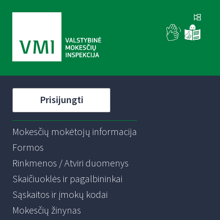
Prisijungti
Mokesčių mokėtojų informacija
Formos
Rinkmenos / Atviri duomenys
Skaičiuoklės ir pagalbininkai
Sąskaitos ir įmokų kodai
Mokesčių žinynas