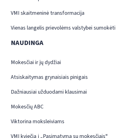
VMI skaitmeninė transformacija
Vienas langelis prievolėms valstybei sumokėti
NAUDINGA
Mokesčiai ir jų dydžiai
Atsiskaitymas grynaisiais pinigais
Dažniausiai užduodami klausimai
Mokesčių ABC
Viktorina moksleiviams
VMI kviečia į „Pasimatymą su mokesčiais“