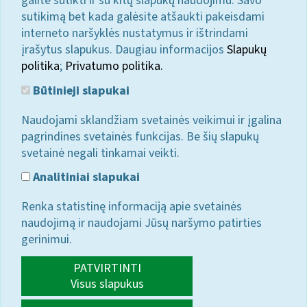
galite sutikti ir su kitų slapukų naudojimu. Savo
sutikimą bet kada galėsite atšaukti pakeisdami
interneto naršyklės nustatymus ir ištrindami
įrašytus slapukus. Daugiau informacijos
Slapukų
politika
;
Privatumo politika.
Būtinieji slapukai
Naudojami sklandžiam svetainės veikimui ir įgalina
pagrindines svetainės funkcijas. Be šių slapukų
svetainė negali tinkamai veikti.
Analitiniai slapukai
Renka statistinę informaciją apie svetainės
naudojimą ir naudojami Jūsų naršymo patirties
gerinimui.
PATVIRTINTI
Visus slapukus