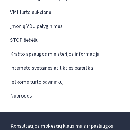
VMI turto aukcionai
Įmonių VDU palyginimas
STOP šešėliui
Krašto apsaugos ministerijos informacija
Interneto svetainės atitikties paraiška
Ieškome turto savininkų
Nuorodos
Konsultacijos mokesčių klausimais ir paslaugos