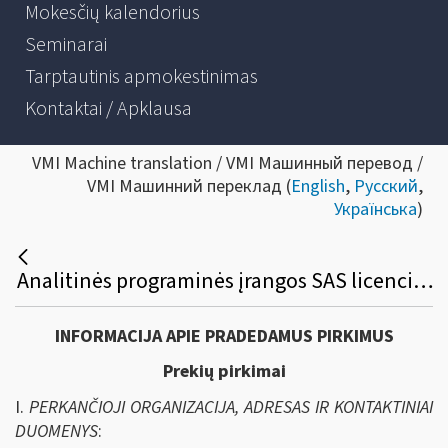
Mokesčių kalendorius
Seminarai
Tarptautinis apmokestinimas
Kontaktai / Apklausa
VMI Machine translation / VMI Машинный перевод /
VMI Машинний переклад (
English
,
Русский
,
Українська
)
Analitinės programinės įrangos SAS licencijų viešasis pirkimas
INFORMACIJA APIE PRADEDAMUS PIRKIMUS
Prekių pirkimai
I.
PERKANČIOJI ORGANIZACIJA, ADRESAS IR KONTAKTINIAI
DUOMENYS
: