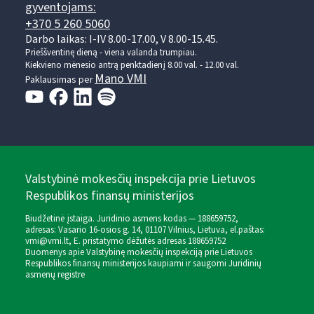
gyventojams:
+370 5 260 5060
Darbo laikas: I-IV 8.00-17.00, V 8.00-15.45.
Prieššventinę dieną - viena valanda trumpiau.
Kiekvieno mėnesio antrą penktadienį 8.00 val. - 12.00 val.
Mano VMI
Paklausimas per
Valstybinė mokesčių inspekcija prie Lietuvos
Respublikos finansų ministerijos
Biudžetinė įstaiga. Juridinio asmens kodas — 188659752,
adresas: Vasario 16-osios g. 14, 01107 Vilnius, Lietuva, el.paštas:
vmi@vmi.lt
, E. pristatymo dėžutės adresas 188659752
Duomenys apie Valstybinę mokesčių inspekciją prie Lietuvos
Respublikos finansų ministerijos kaupiami ir saugomi Juridinių
asmenų registre