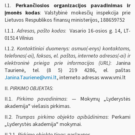
I.1.
Perkančiosios organizacijos pavadinimas ir
įmonės kodas
: Valstybinė mokesčių inspekcija prie
Lietuvos Respublikos finansų ministerijos, 188659752
I.1.1.
Adresas, pašto kodas
: Vasario 16-osios g. 14, LT-
01514 Vilnius
I.1.2.
Kontaktiniai duomenys: asmuo(-enys) kontaktams,
telefonas(-ai), faksas, el. paštas, interneto adresas(-ai) ir
elektroninė prieiga prie informacijos (URL)
: Janina
Taurienė, tel. (8 5) 219 4286, el. paštas
Janina.Tauriene@vmi.lt
, interneto adresas www.vmi.lt
II.
PIRKIMO OBJEKTAS
:
II.1.
Pirkimo pavadinimas
: ― Mokymų „Lyderystės
akademija“ viešasis pirkimas.
II.2.
Trumpas pirkimo objekto apibūdinimas
: Perkami
„Lyderystės akademija“ mokymai.
II.2.1.
Pirkimo objekto tipas
: paslaugos