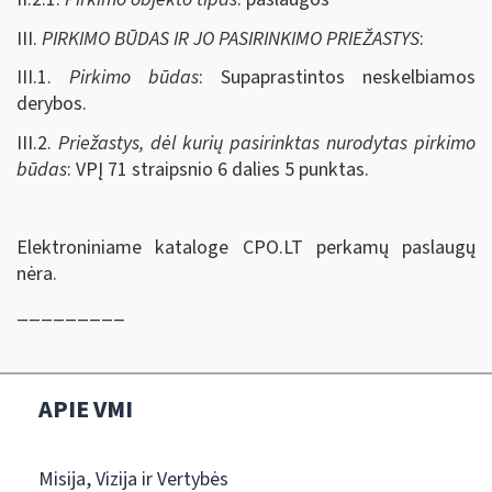
III.
PIRKIMO BŪDAS IR JO PASIRINKIMO PRIEŽASTYS
:
III.1.
Pirkimo būdas
: Supaprastintos neskelbiamos
derybos.
III.2.
Priežastys, dėl kurių pasirinktas nurodytas pirkimo
būdas
: VPĮ 71 straipsnio 6 dalies 5 punktas.
Elektroniniame kataloge CPO.LT perkamų paslaugų
nėra.
_________
APIE VMI
Misija, Vizija ir Vertybės