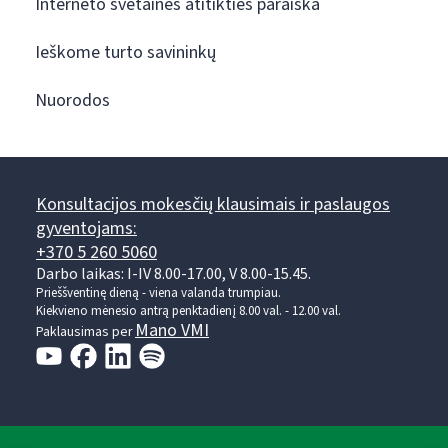
Interneto svetainės atitikties paraiška
Ieškome turto savininkų
Nuorodos
Konsultacijos mokesčių klausimais ir paslaugos
gyventojams:
+370 5 260 5060
Darbo laikas: I-IV 8.00-17.00, V 8.00-15.45.
Prieššventinę dieną - viena valanda trumpiau.
Kiekvieno mėnesio antrą penktadienį 8.00 val. - 12.00 val.
Mano VMI
Paklausimas per