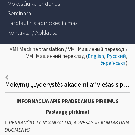
Mokesčių kalendorius
Seminarai
Tarptautinis apmokestinimas
Kontaktai / Apklausa
VMI Machine translation / VMI Машинный перевод /
VMI Машинний переклад (
English
,
Русский
,
Українська
)
Mokymų „Lyderystės akademija“ viešasis pirkimas
INFORMACIJA APIE PRADEDAMUS PIRKIMUS
Paslaugų pirkimai
I.
PERKANČIOJI ORGANIZACIJA, ADRESAS IR KONTAKTINIAI
DUOMENYS
: