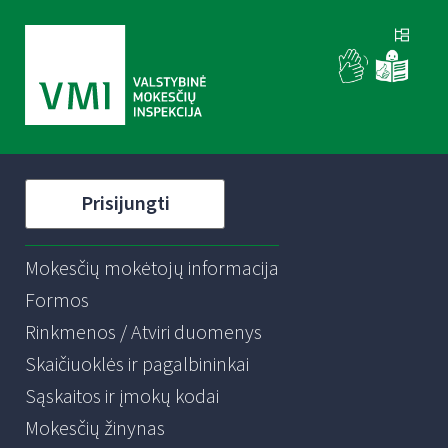
Prisijungti
Mokesčių mokėtojų informacija
Formos
Rinkmenos / Atviri duomenys
Skaičiuoklės ir pagalbininkai
Sąskaitos ir įmokų kodai
Mokesčių žinynas