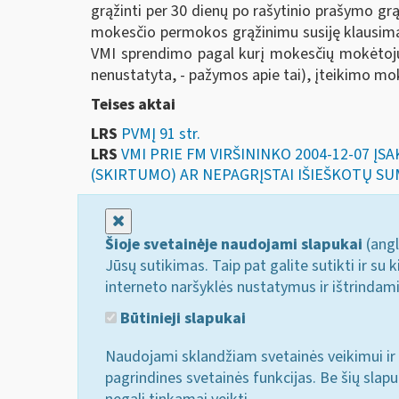
grąžinti per 30 dienų po rašytinio prašymo g
mokesčio permokos grąžinimu susiję klausimai
VMI sprendimo pagal kurį mokesčių mokėtojui
nenustatyta, - pažymos apie tai), įteikimo mo
Teises aktai
LRS
PVMĮ 91 str.
LRS
VMI PRIE FM VIRŠININKO 2004-12-07 Į
(SKIRTUMO) AR NEPAGRĮSTAI IŠIEŠKOTŲ SU
Uždaryti
Šioje svetainėje naudojami slapukai
(angl
Jūsų sutikimas. Taip pat galite sutikti ir s
interneto naršyklės nustatymus ir ištrindam
Būtinieji slapukai
Naudojami sklandžiam svetainės veikimui ir 
pagrindines svetainės funkcijas. Be šių slap