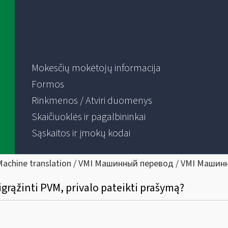
Mokesčių mokėtojų informacija
Formos
Rinkmenos / Atviri duomenys
Skaičiuoklės ir pagalbininkai
Sąskaitos ir įmokų kodai
Machine translation / VMI Машинный перевод / VMI Машин
rąžinti PVM, privalo pateikti prašymą?