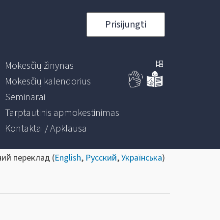
Prisijungti
Mokesčių žinynas
Mokesčių kalendorius
Seminarai
Tarptautinis apmokestinimas
Kontaktai / Apklausa
ний переклад (
English
,
Русский
,
Українська
)