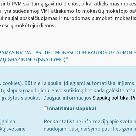
rąžinti PVM skirtumą gavimo dienos, o kai atliekamas moke
 yra sudedamoji VMI atliekamo to mokesčių mokėtojo patik
 naujai apskaičiuojamas ir nurodomas sumokėti mokestis ir
kesčių mokėtojui dienos.
SAKYMAS NR. VA-186 „DĖL MOKESČIO IR BAUDOS UŽ ADMI
MŲ GRĄŽINIMO (ĮSKAITYMO)“
. cookies). Būtinieji slapukai įdiegiami automatiškai ir jiems
u kitų slapukų naudojimu. Savo sutikimą bet kada galėsite atš
i įrašytus slapukus. Daugiau informacijos
Slapukų politika
;
Pr
Analitiniai slapukai
įgalina
Renka statistinę informaciją apie svetai
ukų svetainė
naudojami Jūsų naršymo patirties gerini