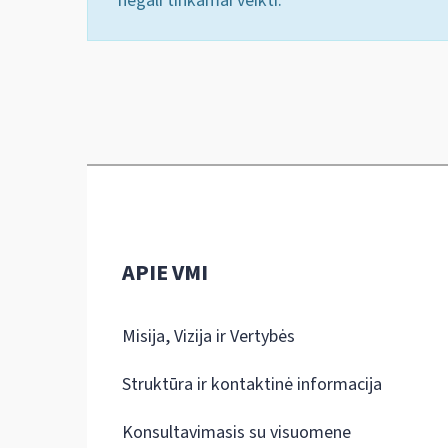
negali tinkamai veikti.
APIE VMI
Misija, Vizija ir Vertybės
Struktūra ir kontaktinė informacija
Konsultavimasis su visuomene