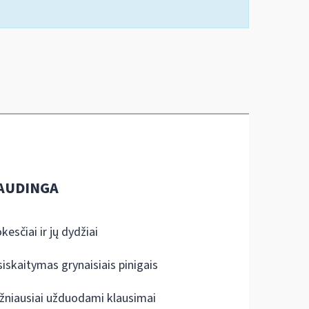
AUDINGA
kesčiai ir jų dydžiai
siskaitymas grynaisiais pinigais
žniausiai užduodami klausimai