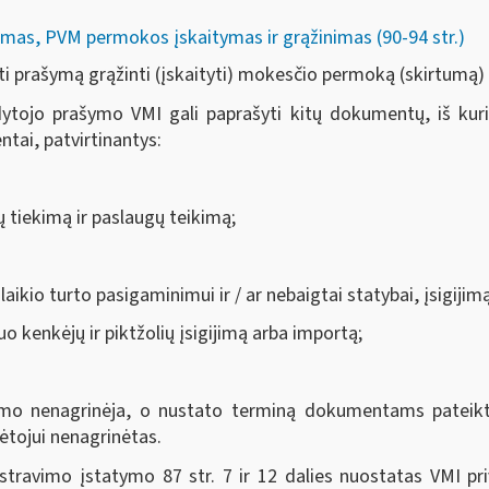
mas, PVM permokos įskaitymas ir grąžinimas (90-94 str.)
i prašymą grąžinti (įskaityti) mokesčio permoką (skirtumą)
tojo prašymo VMI gali paprašyti kitų dokumentų, iš kurių 
tai, patvirtinantys:
ų tiekimą ir paslaugų teikimą;
laikio turto pasigaminimui ir / ar nebaigtai statybai, įsigiji
o kenkėjų ir piktžolių įsigijimą arba importą;
o nenagrinėja, o nustato terminą dokumentams pateikti.
tojui nenagrinėtas.
travimo įstatymo 87 str. 7 ir 12 dalies nuostatas VMI pr