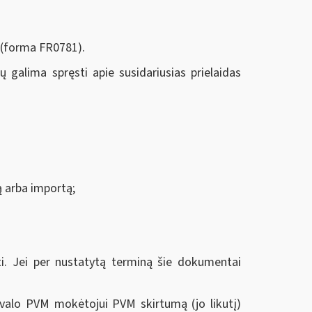
 (forma FR0781).
galima spręsti apie susidariusias prielaidas
mą arba importą;
 Jei per nustatytą terminą šie dokumentai
ivalo PVM mokėtojui PVM skirtumą (jo likutį)