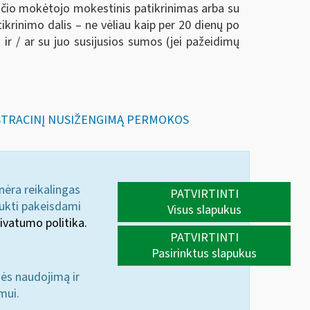
sčio mokėtojo mokestinis patikrinimas arba su
rinimo dalis – ne vėliau kaip per 20 dienų po
 / ar su juo susijusios sumos (jei pažeidimų
NISTRACINĮ NUSIŽENGIMĄ PERMOKOS
 nėra reikalingas
PATVIRTINTI
aukti pakeisdami
Visus slapukus
ivatumo politika.
PATVIRTINTI
Pasirinktus slapukus
nės naudojimą ir
mui.