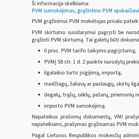
Ši informacija skelbiama:
PVM sumokėjimas, grąžintino PVM apskaičiavi
PVM grąžinimui PVM mokėtojas privalo pateikt
PVM skirtumo susidarymui pagrįsti be nurody
grąžinti PVM skirtumą. Tai galėtų būti dokumen
0 proc. PVM tarifo taikymo pagrįstumą;
PVMĮ 58 str. 1 d. 2 punkte nurodytų preki
ilgalaikio turto įsigijimą, importą;
medžiagų, žaliavų ar paslaugų, skirtų ilga
degalų, trąšų, sėklų, pašarų, priemonių nu
importo PVM sumokėjimą.
Nepateikus prašomų dokumentų, VMI prašym
nepateikiami, prašymas grąžinamas PVM mokė
Pagal Lietuvos Respublikos mokesčių adminis