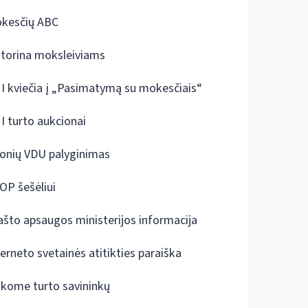
kesčių ABC
ktorina moksleiviams
I kviečia į „Pasimatymą su mokesčiais“
I turto aukcionai
onių VDU palyginimas
OP šešėliui
ašto apsaugos ministerijos informacija
terneto svetainės atitikties paraiška
škome turto savininkų