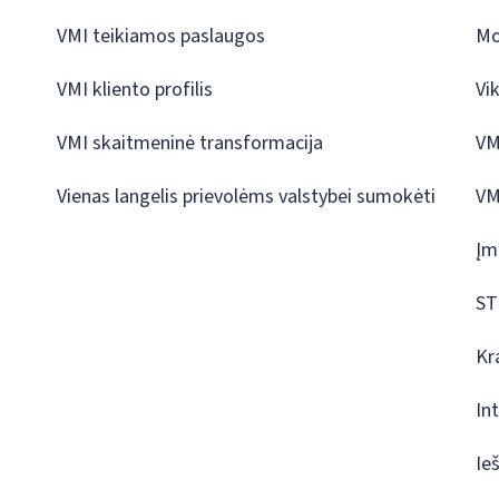
VMI teikiamos paslaugos
Mo
VMI kliento profilis
Vi
VMI skaitmeninė transformacija
VM
Vienas langelis prievolėms valstybei sumokėti
VM
Įm
ST
Kr
In
Ie