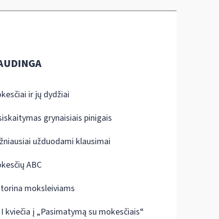
AUDINGA
kesčiai ir jų dydžiai
siskaitymas grynaisiais pinigais
žniausiai užduodami klausimai
kesčių ABC
ktorina moksleiviams
I kviečia į „Pasimatymą su mokesčiais“