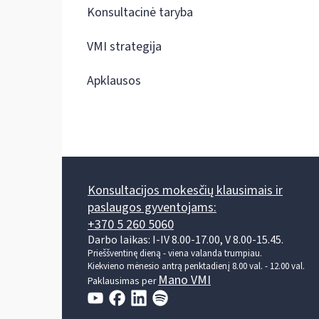
Konsultacinė taryba
VMI strategija
Apklausos
Konsultacijos mokesčių klausimais ir
paslaugos gyventojams:
+370 5 260 5060
Darbo laikas: I-IV 8.00-17.00, V 8.00-15.45.
Prieššventinę dieną - viena valanda trumpiau.
Kiekvieno mėnesio antrą penktadienį 8.00 val. - 12.00 val.
Mano VMI
Paklausimas per