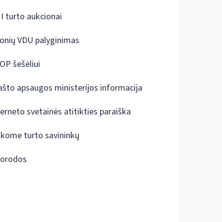
I turto aukcionai
onių VDU palyginimas
OP šešėliui
ašto apsaugos ministerijos informacija
terneto svetainės atitikties paraiška
škome turto savininkų
orodos