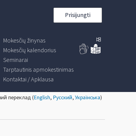
Prisijungti
Mokesčių žinynas
Mokesčių kalendorius
Seminarai
Tarptautinis apmokestinimas
Kontaktai / Apklausa
ний переклад (
English
,
Русский
,
Українська
)