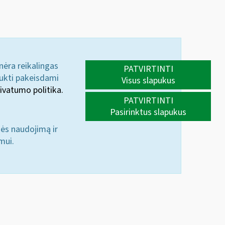
 nėra reikalingas
PATVIRTINTI
aukti pakeisdami
Visus slapukus
ivatumo politika.
PATVIRTINTI
Pasirinktus slapukus
nės naudojimą ir
mui.