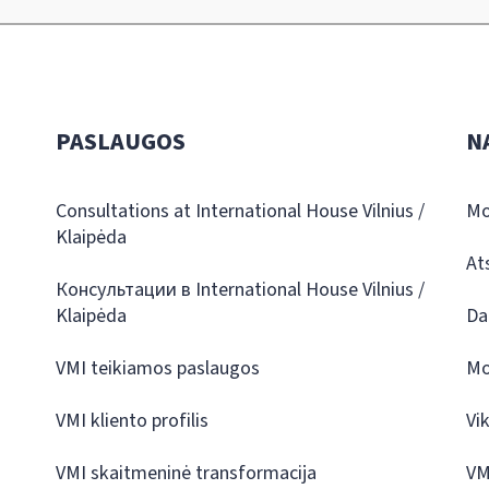
PASLAUGOS
N
Consultations at International House Vilnius /
Mo
Klaipėda
At
Консультации в International House Vilnius /
Klaipėda
Da
VMI teikiamos paslaugos
Mo
VMI kliento profilis
Vi
VMI skaitmeninė transformacija
VM