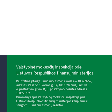
Valstybinė mokesčių inspekcija prie
Lietuvos Respublikos finansų ministerijos
Biudžetinė įstaiga. Juridinio asmens kodas — 188659752,
adresas: Vasario 16-osios g. 14, 01107 Vilnius, Lietuva,
el.paštas:
vmi@vmi.lt
, E. pristatymo dėžutės adresas
188659752
Duomenys apie Valstybinę mokesčių inspekciją prie
Lietuvos Respublikos finansų ministerijos kaupiami ir
saugomi Juridinių asmenų registre