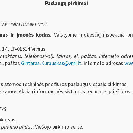
Paslaugų pirkimai
NTAKTINIAI DUOMENYS
:
imas ir įmonės kodas
: Valstybinė mokesčių inspekcija pr
. 14, LT-01514 Vilnius
aktams, telefonas(-ai), faksas, el. paštas, interneto adresa
el. paštas
Gintaras.Kurauskas@vmi.lt
, interneto adresas
www
 sistemos techninės priežiūros paslaugų viešasis pirkimas.
erkamos Akcizų informacinės sistemos techninės priežiūros 
TYS
:
nkursas.
s pirkimo būdas
: Viešojo pirkimo vertė.