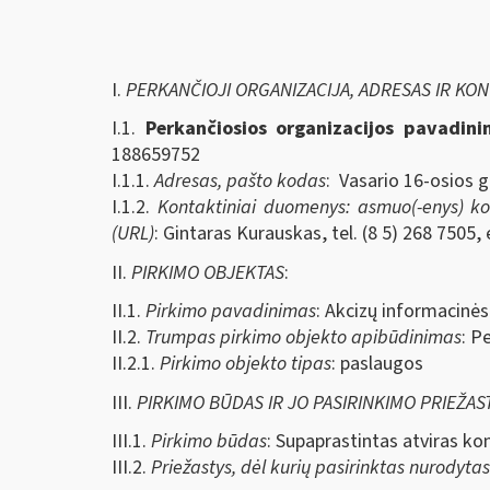
I.
PERKANČIOJI ORGANIZACIJA, ADRESAS IR KO
I.1.
Perkančiosios organizacijos pavadin
188659752
I.1.1.
Adresas, pašto kodas
: Vasario 16-osios g
I.1.2.
Kontaktiniai duomenys: asmuo(-enys) kont
(URL)
: Gintaras Kurauskas, tel. (8 5) 268 7505, 
II.
PIRKIMO OBJEKTAS
:
II.1.
Pirkimo pavadinimas
: Akcizų informacinės
II.2.
Trumpas pirkimo objekto apibūdinimas
: P
II.2.1.
Pirkimo objekto tipas
: paslaugos
III.
PIRKIMO BŪDAS IR JO PASIRINKIMO PRIEŽAS
III.1.
Pirkimo būdas
: Supaprastintas atviras ko
III.2.
Priežastys, dėl kurių pasirinktas nurodyta