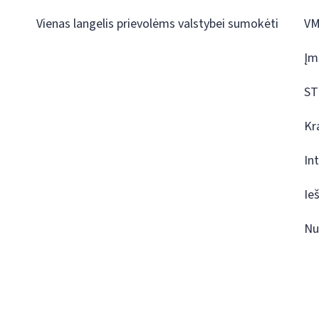
Vienas langelis prievolėms valstybei sumokėti
VM
Įm
ST
Kr
In
Ie
Nu