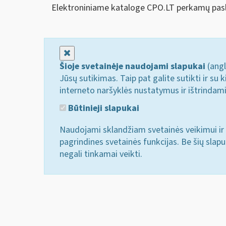
Elektroniniame kataloge CPO.LT perkamų pasl
Uždaryti
Šioje svetainėje naudojami slapukai
(angl
Jūsų sutikimas. Taip pat galite sutikti ir s
interneto naršyklės nustatymus ir ištrindam
Būtinieji slapukai
Naudojami sklandžiam svetainės veikimui ir 
pagrindines svetainės funkcijas. Be šių slap
negali tinkamai veikti.