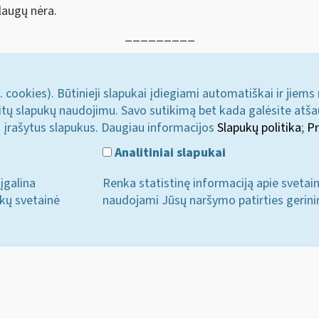
augų nėra.
_________
. cookies). Būtinieji slapukai įdiegiami automatiškai ir jiems
u kitų slapukų naudojimu. Savo sutikimą bet kada galėsite atš
i įrašytus slapukus. Daugiau informacijos
Slapukų politika
;
Pr
Analitiniai slapukai
įgalina
Renka statistinę informaciją apie svetai
ukų svetainė
naudojami Jūsų naršymo patirties gerini