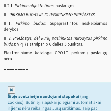
II.2.1.
Pirkimo objekto tipas
: paslaugos
III.
PIRKIMO BŪDAS IR JO PASIRINKIMO PRIEŽASTYS
:
III.1.
Pirkimo būdas
: Supaprastintos neskelbiamos
derybos.
III.2.
Priežastys, dėl kurių pasirinktas nurodytas pirkimo
būdas
: VPĮ 71 straipsnio 6 dalies 5 punktas.
Elektroniniame kataloge CPO.LT perkamų paslaugų
nėra.
_________
Uždaryti
Šioje svetainėje naudojami slapukai
(angl.
cookies). Būtinieji slapukai įdiegiami automatiškai
ir jiems nėra reikalingas Jūsų sutikimas. Taip pat