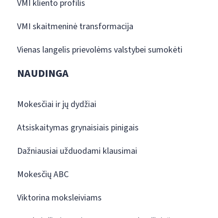
VMI kliento profilis
VMI skaitmeninė transformacija
Vienas langelis prievolėms valstybei sumokėti
NAUDINGA
Mokesčiai ir jų dydžiai
Atsiskaitymas grynaisiais pinigais
Dažniausiai užduodami klausimai
Mokesčių ABC
Viktorina moksleiviams