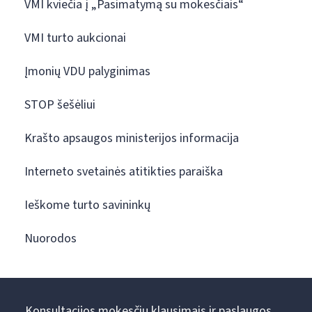
VMI kviečia į „Pasimatymą su mokesčiais“
VMI turto aukcionai
Įmonių VDU palyginimas
STOP šešėliui
Krašto apsaugos ministerijos informacija
Interneto svetainės atitikties paraiška
Ieškome turto savininkų
Nuorodos
Konsultacijos mokesčių klausimais ir paslaugos