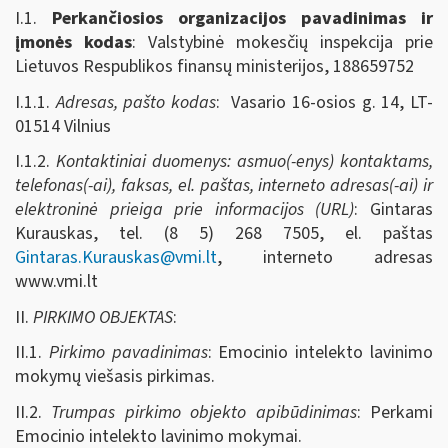
I.1.
Perkančiosios organizacijos pavadinimas ir
įmonės kodas
: Valstybinė mokesčių inspekcija prie
Lietuvos Respublikos finansų ministerijos, 188659752
I.1.1.
Adresas, pašto kodas
: Vasario 16-osios g. 14, LT-
01514 Vilnius
I.1.2.
Kontaktiniai duomenys: asmuo(-enys) kontaktams,
telefonas(-ai), faksas, el. paštas, interneto adresas(-ai) ir
elektroninė prieiga prie informacijos (URL)
: Gintaras
Kurauskas, tel. (8 5) 268 7505, el. paštas
Gintaras.Kurauskas@vmi.lt
, interneto adresas
www.vmi.lt
II.
PIRKIMO OBJEKTAS
:
II.1.
Pirkimo pavadinimas
: Emocinio intelekto lavinimo
mokymų viešasis pirkimas.
II.2.
Trumpas pirkimo objekto apibūdinimas
: Perkami
Emocinio intelekto lavinimo mokymai.