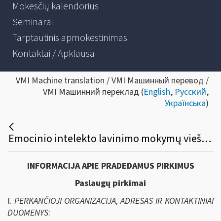
Mokesčių kalendorius
Seminarai
Tarptautinis apmokestinimas
Kontaktai / Apklausa
VMI Machine translation / VMI Машинный перевод /
VMI Машинний переклад (
English
,
Русский
,
Українська
)
Emocinio intelekto lavinimo mokymų viešasis pirkimas
INFORMACIJA APIE PRADEDAMUS PIRKIMUS
Paslaugų pirkimai
I.
PERKANČIOJI ORGANIZACIJA, ADRESAS IR KONTAKTINIAI
DUOMENYS
: