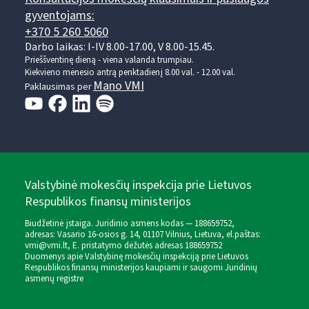
gyventojams:
+370 5 260 5060
Darbo laikas: I-IV 8.00-17.00, V 8.00-15.45.
Prieššventinę dieną - viena valanda trumpiau.
Kiekvieno mėnesio antrą penktadienį 8.00 val. - 12.00 val.
Mano VMI
Paklausimas per
Valstybinė mokesčių inspekcija prie Lietuvos
Respublikos finansų ministerijos
Biudžetinė įstaiga. Juridinio asmens kodas — 188659752,
adresas: Vasario 16-osios g. 14, 01107 Vilnius, Lietuva, el.paštas:
vmi@vmi.lt
, E. pristatymo dėžutės adresas 188659752
Duomenys apie Valstybinę mokesčių inspekciją prie Lietuvos
Respublikos finansų ministerijos kaupiami ir saugomi Juridinių
asmenų registre