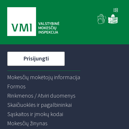
Prisijungti
Mokesčių mokėtojų informacija
Formos
Rinkmenos / Atviri duomenys
Skaičiuoklės ir pagalbininkai
Sąskaitos ir įmokų kodai
Mokesčių žinynas