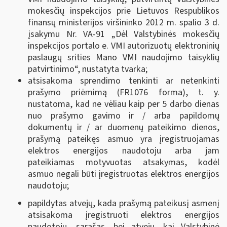
mokesčių inspekcijos prie Lietuvos Respublikos
finansų ministerijos viršininko 2012 m. spalio 3 d.
įsakymu Nr. VA-91 „Dėl Valstybinės mokesčių
inspekcijos portalo e. VMI autorizuotų elektroninių
paslaugų srities Mano VMI naudojimo taisyklių
patvirtinimo“, nustatyta tvarka;
atsisakoma sprendimo tenkinti ar netenkinti
prašymo priėmimą (FR1076 forma), t. y.
nustatoma, kad ne vėliau kaip per 5 darbo dienas
nuo prašymo gavimo ir / arba papildomų
dokumentų ir / ar duomenų pateikimo dienos,
prašymą pateikęs asmuo yra įregistruojamas
elektros energijos naudotoju arba jam
pateikiamas motyvuotas atsakymas, kodėl
asmuo negali būti įregistruotas elektros energijos
naudotoju;
papildytas atvejų, kada prašymą pateikusį asmenį
atsisakoma įregistruoti elektros energijos
naudotoju, sąrašas, bei atvejų, kai Valstybinė