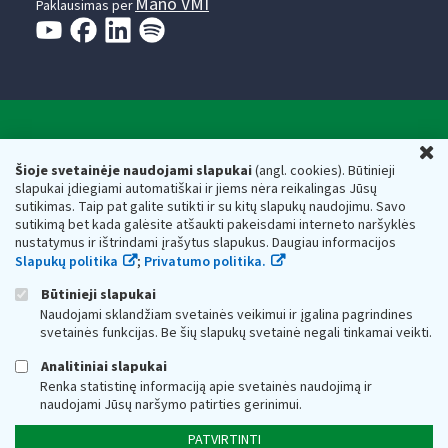
Mano VMI
Paklausimas per
Valstybinė mokesčių inspekcija prie Lietuvos
U
Respublikos finansų ministerijos
Šioje svetainėje naudojami slapukai
(angl. cookies). Būtinieji
slapukai įdiegiami automatiškai ir jiems nėra reikalingas Jūsų
Biudžetinė įstaiga. Juridinio asmens kodas — 188659752,
sutikimas. Taip pat galite sutikti ir su kitų slapukų naudojimu. Savo
adresas: Vasario 16-osios g. 14, 01107 Vilnius, Lietuva, el.paštas:
sutikimą bet kada galėsite atšaukti pakeisdami interneto naršyklės
vmi@vmi.lt
, E. pristatymo dėžutės adresas 188659752
nustatymus ir ištrindami įrašytus slapukus. Daugiau informacijos
Duomenys apie Valstybinę mokesčių inspekciją prie Lietuvos
Slapukų politika
;
Privatumo politika.
Respublikos finansų ministerijos kaupiami ir saugomi Juridinių
asmenų registre
Būtinieji slapukai
Naudojami sklandžiam svetainės veikimui ir įgalina pagrindines
svetainės funkcijas. Be šių slapukų svetainė negali tinkamai veikti.
Analitiniai slapukai
Renka statistinę informaciją apie svetainės naudojimą ir
naudojami Jūsų naršymo patirties gerinimui.
PATVIRTINTI