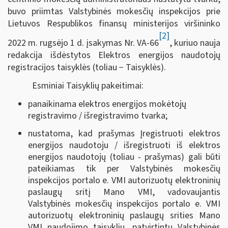
buvo priimtas Valstybinės mokesčių inspekcijos prie
Lietuvos Respublikos finansų ministerijos viršininko
[2]
2022 m. rugsėjo 1 d. įsakymas Nr. VA-66
, kuriuo nauja
redakcija išdėstytos Elektros energijos naudotojų
registracijos taisyklės (toliau − Taisyklės).
Esminiai Taisyklių pakeitimai:
panaikinama elektros energijos mokėtojų
registravimo / išregistravimo tvarka;
nustatoma, kad prašymas Įregistruoti elektros
energijos naudotoju / išregistruoti iš elektros
energijos naudotojų (toliau - prašymas) gali būti
pateikiamas tik per Valstybinės mokesčių
inspekcijos portalo e. VMI autorizuotų elektroninių
paslaugų sritį Mano VMI, vadovaujantis
Valstybinės mokesčių inspekcijos portalo e. VMI
autorizuotų elektroninių paslaugų srities Mano
VMI naudojimo taisyklių, patvirtintų Valstybinės