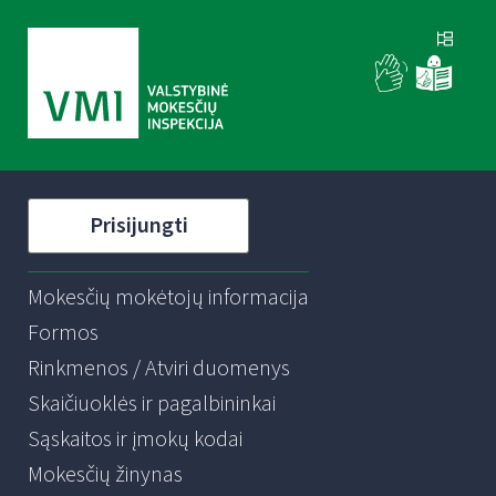
Prisijungti
Mokesčių mokėtojų informacija
Formos
Rinkmenos / Atviri duomenys
Skaičiuoklės ir pagalbininkai
Sąskaitos ir įmokų kodai
Mokesčių žinynas