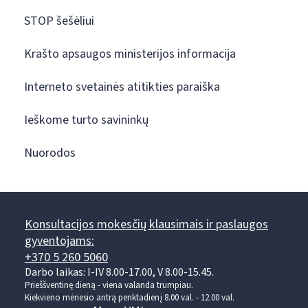
STOP šešėliui
Krašto apsaugos ministerijos informacija
Interneto svetainės atitikties paraiška
Ieškome turto savininkų
Nuorodos
Konsultacijos mokesčių klausimais ir paslaugos
gyventojams:
+370 5 260 5060
Darbo laikas: I-IV 8.00-17.00, V 8.00-15.45.
Prieššventinę dieną - viena valanda trumpiau.
Kiekvieno mėnesio antrą penktadienį 8.00 val. - 12.00 val.