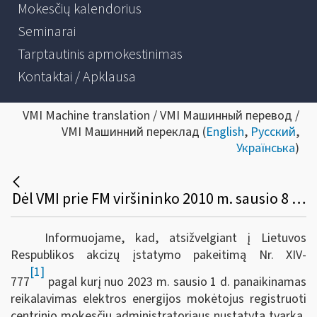
Mokesčių kalendorius
Seminarai
Tarptautinis apmokestinimas
Kontaktai / Apklausa
VMI Machine translation / VMI Машинный перевод /
VMI Машинний переклад (
English
,
Русский
,
Українська
)
Dėl VMI prie FM viršininko 2010 m. sausio 8 d. įsakymo Nr. VA-6 pakeitimo
Informuojame, kad, atsižvelgiant į Lietuvos
Respublikos akcizų įstatymo pakeitimą Nr.
XIV-
[1]
777
pagal kurį nuo 2023 m. sausio 1 d. panaikinamas
reikalavimas elektros energijos mokėtojus registruoti
centrinio mokesčių administratoriaus nustatyta tvarka,