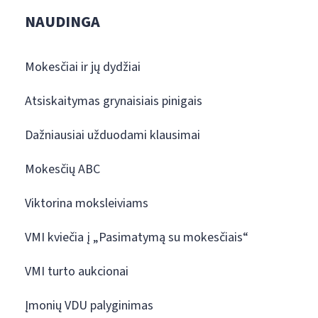
NAUDINGA
Mokesčiai ir jų dydžiai
Atsiskaitymas grynaisiais pinigais
Dažniausiai užduodami klausimai
Mokesčių ABC
Viktorina moksleiviams
VMI kviečia į „Pasimatymą su mokesčiais“
VMI turto aukcionai
Įmonių VDU palyginimas