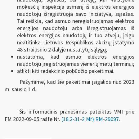
mokesčių inspekcija asmenį iš elektros energijos
naudotojų išregistruoja savo iniciatyva, sąrašas.
Tai reiškia, kad asmuo neregistruojamas elektros
energijos naudotoju arba išregistruojamas iš
elektros energijos naudotojų ir tuo atveju, jeigu
neatitinka Lietuvos Respublikos akcizų įstatymo
48 straipsnio 2 dalyje nustatytų sąlygų;
nustatoma, kad asmuo elektros energijos
naudotoju įregistruojamas vienerių metų terminui;
atlikti kiti redakcinio pobūdžio pakeitimai.
Pažymime, kad šie pakeitimai įsigalios nuo 2023
m. sausio 1 d.
Šis informacinis pranešimas pateiktas VMI prie
FM
2022-09-05 rašte Nr.
(18.2-31-2 Mr) RM-29097
.