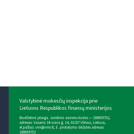
Valstybinė mokesčių inspekcija prie
Lietuvos Respublikos finansų ministerijos
Biudžetinė įstaiga. Juridinio asmens kodas — 188659752,
adresas: Vasario 16-osios g. 14, 01107 Vilnius, Lietuva,
el.paštas:
vmi@vmi.lt
, E. pristatymo dėžutės adresas
188659752