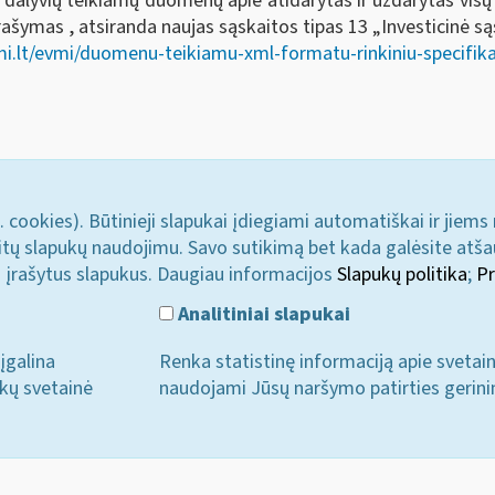
 dalyvių teikiamų duomenų apie atidarytas ir uždarytas vis
šymas , atsiranda naujas sąskaitos tipas 13 „Investicinė są
i.lt/evmi/duomenu-teikiamu-xml-formatu-rinkiniu-specifika
. cookies). Būtinieji slapukai įdiegiami automatiškai ir jiems
u kitų slapukų naudojimu. Savo sutikimą bet kada galėsite atš
i įrašytus slapukus. Daugiau informacijos
Slapukų politika
;
Pr
Analitiniai slapukai
įgalina
Renka statistinę informaciją apie svetai
ukų svetainė
naudojami Jūsų naršymo patirties gerini