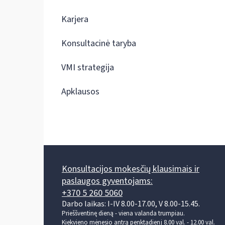
Karjera
Konsultacinė taryba
VMI strategija
Apklausos
Konsultacijos mokesčių klausimais ir
paslaugos gyventojams:
+370 5 260 5060
Darbo laikas: I-IV 8.00-17.00, V 8.00-15.45.
Prieššventinę dieną - viena valanda trumpiau.
Kiekvieno mėnesio antrą penktadienį 8.00 val. - 12.00 val.