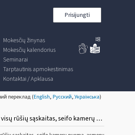
Prisijungti
Mokesčių žinynas
Mokesčių kalendorius
Seminarai
Tarptautinis apmokestinimas
Kontaktai / Apklausa
ний переклад (
English
,
Русский
,
Українська
)
Dėl atnaujinto Finansų rinkos dalyvių teikiamų duomenų apie atidarytas ir uždarytas visų rūšių sąskaitas, seifo kamerų nuomą, asmenų atstovus ir naudos gavėjus XML pranešimo aprašymo.