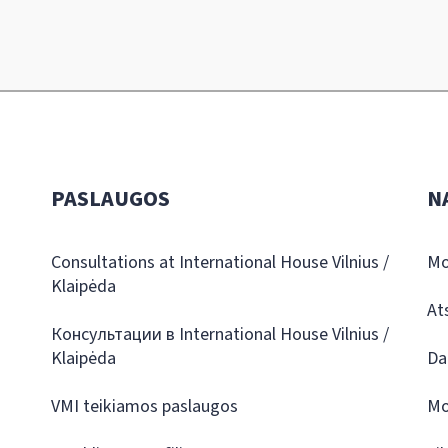
PASLAUGOS
N
Consultations at International House Vilnius /
Mo
Klaipėda
At
Консультации в International House Vilnius /
Klaipėda
Da
VMI teikiamos paslaugos
Mo