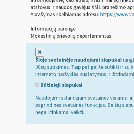
Informuojame, kad atnaujintas Finansų rinkos
atstovus ir naudos gavėjus XML pranešimo apra
Aprašymas skelbiamas adresu:
https://www.vm
Informaciją parengė
Mokestinių prievolių departamentas
Uždaryti
Šioje svetainėje naudojami slapukai
(angl
Jūsų sutikimas. Taip pat galite sutikti ir s
interneto naršyklės nustatymus ir ištrindam
Būtinieji slapukai
Naudojami sklandžiam svetainės veikimui ir 
pagrindines svetainės funkcijas. Be šių slap
negali tinkamai veikti.