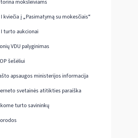
ktorina moksleiviams
I kviečia į „Pasimatymą su mokesčiais“
I turto aukcionai
onių VDU palyginimas
OP šešėliui
ašto apsaugos ministerijos informacija
terneto svetainės atitikties paraiška
škome turto savininkų
orodos