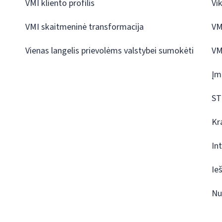
VMI kliento profilis
Vi
VMI skaitmeninė transformacija
VM
Vienas langelis prievolėms valstybei sumokėti
VM
Įm
ST
Kr
In
Ie
Nu