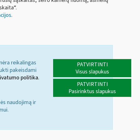
ų rūšių sąskaitas, seifo kamerų nuomą, asmenų
skaita“.
cijos
.
 nėra reikalingas
PATVIRTINTI
aukti pakeisdami
Visus slapukus
ivatumo politika.
PATVIRTINTI
Pasirinktus slapukus
nės naudojimą ir
mui.