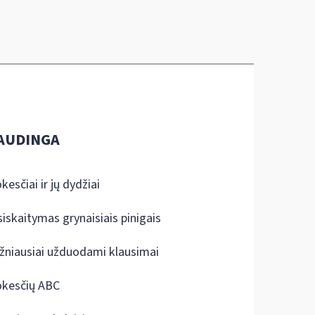
AUDINGA
kesčiai ir jų dydžiai
siskaitymas grynaisiais pinigais
žniausiai užduodami klausimai
kesčių ABC