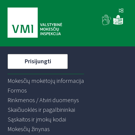
Prisijungti
Mokesčių mokėtojų informacija
Formos
Rinkmenos / Atviri duomenys
Skaičiuoklės ir pagalbininkai
Sąskaitos ir įmokų kodai
Mokesčių žinynas