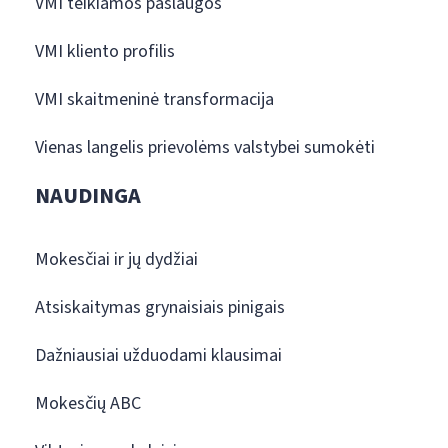
VMI teikiamos paslaugos
VMI kliento profilis
VMI skaitmeninė transformacija
Vienas langelis prievolėms valstybei sumokėti
NAUDINGA
Mokesčiai ir jų dydžiai
Atsiskaitymas grynaisiais pinigais
Dažniausiai užduodami klausimai
Mokesčių ABC