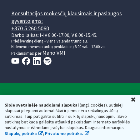
Konsultacijos mokesčių klausimais ir paslaugos
gyventojams:
+370 5 260 5060
Darbo laikas: I-IV 8.00-17.00, V 8.00-15.45.
Prieššventinę dieną - viena valanda trumpiau.
Kiekvieno mėnesio antrą penktadienį 8.00 val. - 12.00 val.
Mano VMI
Paklausimas per
Valstybinė mokesčių inspekcija prie Lietuvos
U
Respublikos finansų ministerijos
Šioje svetainėje naudojami slapukai
(angl. cookies). Būtinieji
slapukai įdiegiami automatiškai ir jiems nėra reikalingas Jūsų
Biudžetinė įstaiga. Juridinio asmens kodas — 188659752,
sutikimas. Taip pat galite sutikti ir su kitų slapukų naudojimu. Savo
adresas: Vasario 16-osios g. 14, 01107 Vilnius, Lietuva, el.paštas:
sutikimą bet kada galėsite atšaukti pakeisdami interneto naršyklės
vmi@vmi.lt
, E. pristatymo dėžutės adresas 188659752
nustatymus ir ištrindami įrašytus slapukus. Daugiau informacijos
Duomenys apie Valstybinę mokesčių inspekciją prie Lietuvos
Slapukų politika
;
Privatumo politika.
Respublikos finansų ministerijos kaupiami ir saugomi Juridinių