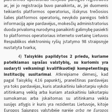
ar, jei jo registracija buvo panaikinta, ar, jei duomenis
teikiantis platformos operatorius, išskyrus trečiosios
šalies platformos operatorių, nevykdo pareigos teikti
informaciją apie pardavėjus, mokesčių administratorius
duoda privalomą nurodymą panaikinti galimybę pasiekti
to platformos operatoriaus interneto svetainę Lietuvos
Respublikos elektroninių ryšių įstatymo 98 straipsnyje
nustatyta tvarka;
4)
Taisyklės papildytos 2 priedu, kuriame
pateikiamas sąrašas valstybių, su kuriomis yra
sudaryti veiksmingi kvalifikuotieji kompetentingų
institucijų susitarimai
. Atkreipiame dėmesį, kad
pagal Taisyklių 4.16 papunktį, praneštinas pardavėjas
yra toks pardavėjas, kuris ataskaitiniu laikotarpiu vykdo
atitinkamą veiklą arba kuriam ataskaitiniu laikotarpiu
sumokamas arba įskaitomas su atitinkama veikla
susijęs atlygis ir kuris yra rezidentas Lietuvoje, kitoje
Europos Sąjungos valstybėje narėje
arba ne Europos