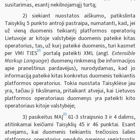
susitarimas, esantį nekilnojamąjį turtą;
2) siekiant nuostatos aiškumo, patikslinta
Taisyklių 5 punkto antroji pastraipa, numatanti, kad, jei
už vieną duomenis teikiantį platformos operatorių
Lietuvoje ar kitoje valstybėje duomenis pateikė kitas
operatorius, tas, už kurį pateikė duomenis, turi kasmet
[2]
per VMI TIES
portalą pateikti XML (angl.
Extensible
Markup Language
) duomenų rinkmeną (be informacijos
apie praneštinus pardavėjus), nurodydamas, kad jo
informaciją pateikė kitas konkretus duomenis teikiantis
platformos operatorius. Tokia nuostata Taisyklėse jau
yra, tačiau ji tikslinama, pritaikant atvejui, kai Lietuvos
platformos operatoriaus duomenys yra pateikti kito
operatoriaus kitoje valstybėje;
[3]
3) pasikeitus MAĮ
61-3 straipsnio 3 ir 4 dalims,
atitinkamai keičiami Taisyklių 45 ir 46 punktai. Esant
atvejams, kai duomenis teikiantis trečiosios šalies
platformos operatorius nevykdo pareigos registruotis