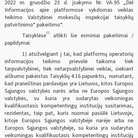
2022 m. gruodžio 23 d. įsakymo Nr. VA-95 „Dėl
Informacijos apie platformose vykdomas veiklas
teikimo Valstybinei mokesčių inspekcijai taisyklių
patvirtinimo“ pakeitimo“.
[1]
Taisyklėse
atlikti šie esminiai pakeitimai /
papildymai:
1) atsižvelgiant į tai, kad platformų operatorių
informacijos teikimo prievolė taikoma tiek
tarpvalstybinei, tiek netarpvalstybinei veiklai, siekiant
aiškumo pakeistas Taisyklių 4.16 papunktis, numatant,
kad praneštinas pardavėjas yra Lietuvos, kitos Europos
Sąjungos valstybės narės arba ne Europos Sąjungos
valstybės, su kuria yra sudarytas veiksmingas
kvalifikuotasis kompetentingų institucijų susitarimas,
rezidentas, taip pat, kuris nuomai pasiūlė Lietuvoje,
kitoje Europos Sąjungos valstybėje narėje arba ne
Europos Sąjungos valstybėje, su kuria yra sudarytas
veiksmingas kvalifikuotasis kompetentingų institucijų