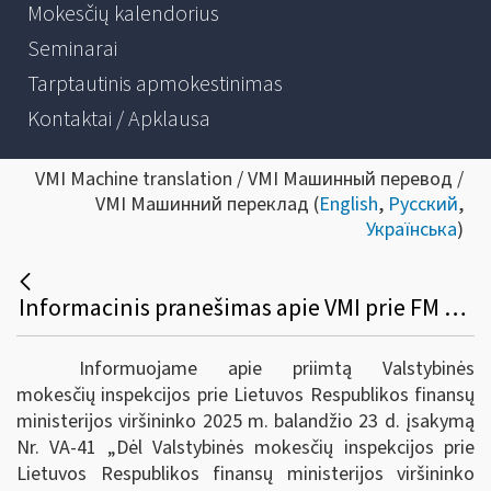
Mokesčių kalendorius
Seminarai
Tarptautinis apmokestinimas
Kontaktai / Apklausa
VMI Machine translation / VMI Машинный перевод /
VMI Машинний переклад (
English
,
Русский
,
Українська
)
Informacinis pranešimas apie VMI prie FM viršininko 2025 m. balandžio 23 d. įsakymą Nr. VA-41 „Dėl VMI prie FM viršininko 2022 m. gruodžio 23 d. įsakymo Nr. VA-95 „Dėl Informacijos apie platformose vykdomas veiklas teikimo Valstybinei mokesčių inspekcijai taisyklių patvirtinimo“ pakeitimo“
Informuojame apie priimtą Valstybinės
mokesčių inspekcijos prie Lietuvos Respublikos finansų
ministerijos viršininko 2025 m. balandžio 23 d. įsakymą
Nr. VA-41 „Dėl Valstybinės mokesčių inspekcijos prie
Lietuvos Respublikos finansų ministerijos viršininko