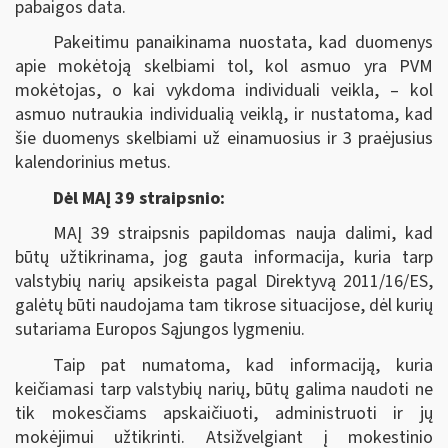
pabaigos data.
Pakeitimu panaikinama nuostata, kad duomenys
apie mokėtoją skelbiami tol, kol asmuo yra PVM
mokėtojas, o kai vykdoma individuali veikla, ‒ kol
asmuo nutraukia individualią veiklą, ir nustatoma, kad
šie duomenys skelbiami už einamuosius ir 3 praėjusius
kalendorinius metus.
Dėl MAĮ 39 straipsnio:
MAĮ 39 straipsnis papildomas nauja dalimi, kad
būtų užtikrinama, jog gauta informacija, kuria tarp
valstybių narių apsikeista pagal Direktyvą 2011/16/ES,
galėtų būti naudojama tam tikrose situacijose, dėl kurių
sutariama Europos Sąjungos lygmeniu.
Taip pat numatoma, kad informaciją, kuria
keičiamasi tarp valstybių narių, būtų galima naudoti ne
tik mokesčiams apskaičiuoti, administruoti ir jų
mokėjimui užtikrinti. Atsižvelgiant į mokestinio