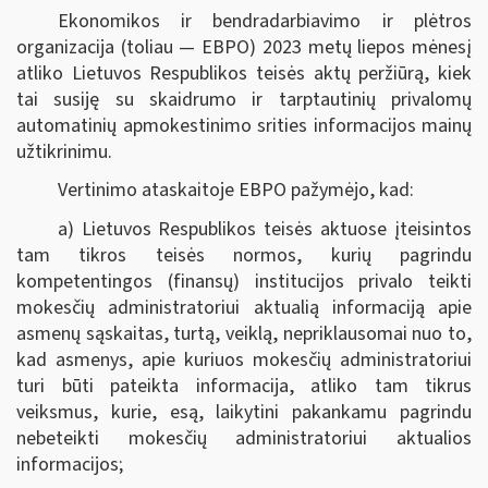
Ekonomikos ir bendradarbiavimo ir plėtros
organizacija (toliau — EBPO) 2023 metų liepos mėnesį
atliko Lietuvos Respublikos teisės aktų peržiūrą, kiek
tai susiję su skaidrumo ir tarptautinių privalomų
automatinių apmokestinimo srities informacijos mainų
užtikrinimu.
Vertinimo ataskaitoje EBPO pažymėjo, kad:
a) Lietuvos Respublikos teisės aktuose įteisintos
tam tikros teisės normos, kurių pagrindu
kompetentingos (finansų) institucijos privalo teikti
mokesčių administratoriui aktualią informaciją apie
asmenų sąskaitas, turtą, veiklą, nepriklausomai nuo to,
kad asmenys, apie kuriuos mokesčių administratoriui
turi būti pateikta informacija, atliko tam tikrus
veiksmus, kurie, esą, laikytini pakankamu pagrindu
nebeteikti mokesčių administratoriui aktualios
informacijos;