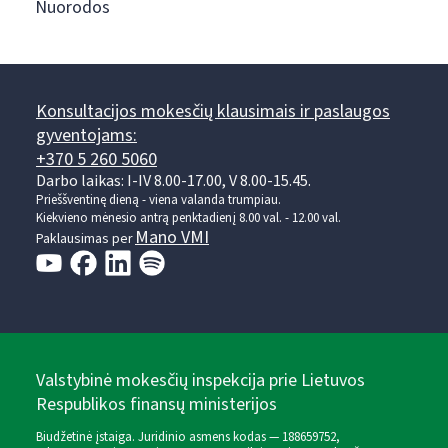
Nuorodos
Konsultacijos mokesčių klausimais ir paslaugos
gyventojams:
+370 5 260 5060
Darbo laikas: I-IV 8.00-17.00, V 8.00-15.45.
Prieššventinę dieną - viena valanda trumpiau.
Kiekvieno mėnesio antrą penktadienį 8.00 val. - 12.00 val.
Mano VMI
Paklausimas per
Valstybinė mokesčių inspekcija prie Lietuvos
Respublikos finansų ministerijos
Biudžetinė įstaiga. Juridinio asmens kodas — 188659752,