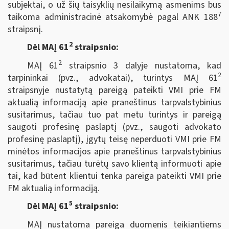
subjektai, o už šių taisyklių nesilaikymą asmenims bus
7
taikoma administracinė atsakomybė pagal ANK 188
straipsnį.
2
Dėl MAĮ 61
straipsnio:
2
MAĮ 61
straipsnio 3 dalyje nustatoma, kad
2
tarpininkai (pvz., advokatai), turintys MAĮ 61
straipsnyje nustatytą pareigą pateikti VMI prie FM
aktualią informaciją apie praneštinus tarpvalstybinius
susitarimus, tačiau tuo pat metu turintys ir pareigą
saugoti profesinę paslaptį (pvz., saugoti advokato
profesinę paslaptį), įgytų teisę neperduoti VMI prie FM
minėtos informacijos apie praneštinus tarpvalstybinius
susitarimus, tačiau turėtų savo klientą informuoti apie
tai, kad būtent klientui tenka pareiga pateikti VMI prie
FM aktualią informaciją.
5
Dėl MAĮ 61
straipsnio:
MAĮ nustatoma pareiga duomenis teikiantiems