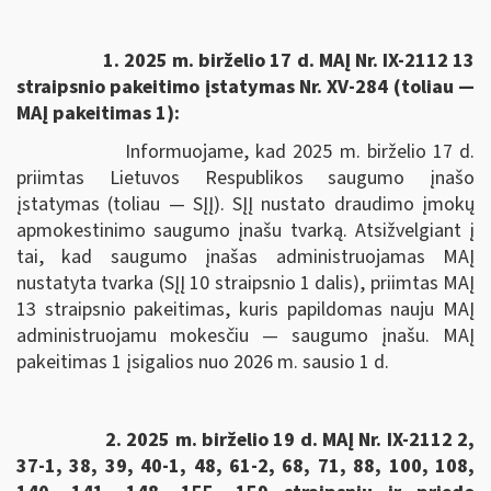
1. 2025 m. birželio 17 d. MAĮ Nr. IX-2112 13
straipsnio pakeitimo įstatymas Nr. XV-284 (toliau —
MAĮ pakeitimas 1):
Informuojame, kad 2025 m. birželio 17 d.
priimtas Lietuvos Respublikos saugumo įnašo
įstatymas (toliau — SĮĮ). SĮĮ nustato draudimo įmokų
apmokestinimo saugumo įnašu tvarką. Atsižvelgiant į
tai, kad saugumo įnašas administruojamas MAĮ
nustatyta tvarka (SĮĮ 10 straipsnio 1 dalis), priimtas MAĮ
13 straipsnio pakeitimas, kuris papildomas nauju MAĮ
administruojamu mokesčiu — saugumo įnašu. MAĮ
pakeitimas 1 įsigalios nuo 2026 m. sausio 1 d.
2. 2025 m. birželio 19 d. MAĮ Nr. IX-2112 2,
37-1, 38, 39, 40-1, 48, 61-2, 68, 71, 88, 100, 108,