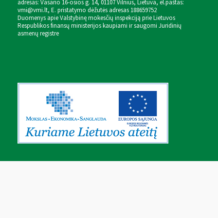
adresas: Vasario 16-osios g. 14, 01107 Vilnius, Lietuva, el.paštas:
vmi@vmi.lt
, E. pristatymo dėžutės adresas 188659752
Duomenys apie Valstybinę mokesčių inspekciją prie Lietuvos
Respublikos finansų ministerijos kaupiami ir saugomi Juridinių
asmenų registre