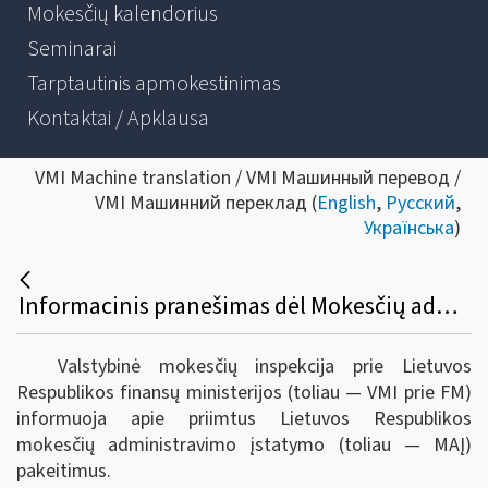
Mokesčių kalendorius
Seminarai
Tarptautinis apmokestinimas
Kontaktai / Apklausa
VMI Machine translation / VMI Машинный перевод /
VMI Машинний переклад (
English
,
Русский
,
Українська
)
Informacinis pranešimas dėl Mokesčių administravimo įstatymo pakeitimo
Valstybinė mokesčių inspekcija prie Lietuvos
Respublikos finansų ministerijos (toliau — VMI prie FM)
informuoja apie priimtus Lietuvos Respublikos
mokesčių administravimo įstatymo (toliau — MAĮ)
pakeitimus.