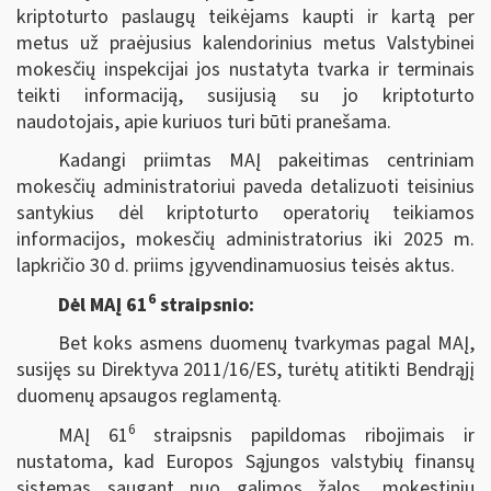
kriptoturto paslaugų teikėjams kaupti ir kartą per
metus už praėjusius kalendorinius metus Valstybinei
mokesčių inspekcijai jos nustatyta tvarka ir terminais
teikti informaciją, susijusią su jo kriptoturto
naudotojais, apie kuriuos turi būti pranešama.
Kadangi priimtas MAĮ pakeitimas centriniam
mokesčių administratoriui paveda detalizuoti teisinius
santykius dėl kriptoturto operatorių teikiamos
informacijos, mokesčių administratorius iki 2025 m.
lapkričio 30 d. priims įgyvendinamuosius teisės aktus.
6
Dėl MAĮ 61
straipsnio:
Bet koks asmens duomenų tvarkymas pagal MAĮ,
susijęs su Direktyva 2011/16/ES, turėtų atitikti Bendrąjį
duomenų apsaugos reglamentą.
6
MAĮ 61
straipsnis papildomas ribojimais ir
nustatoma, kad Europos Sąjungos valstybių finansų
sistemas saugant nuo galimos žalos, mokestinių