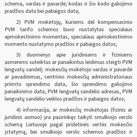
schema, vardas ir pavardė; kodas ir šio kodo galiojimo
pradžios data bei pabaigos data;
2) PVM mokėtojų, kuriems dėl kompensacinio
PVM tarifo schemos buvo nustatytas specialaus
apmokestinimo momentas, specialaus apmokestinimo
momento nustatymo pradžios ir pabaigos datos;
3) duomenys apie juridiniams ir fiziniams
asmenims suteiktus ar panaikintus leidimus steigti PVM
lengvatų sandėlį: mokesčių mokėtojo vardas ir pavardė
ar pavadinimas, centrinio mokesčių administratoriaus
priimto sprendimo data, šio sprendimo galiojimo
panaikinimo data, PVM lengvatų sandėlio adresas, PVM
lengvatų sandėlio veiklos pradžios ir pabaigos datos;
4) informacija, ar mokesčių mokėtojas (fizinis ar
juridinis asmuo) yra pasirinkęs taikyti smulkiojo verslo
schemą Lietuvoje pagal pridėtinės vertės mokesčio
įstatymą, bei smulkiojo verslo schemos pradžios ir