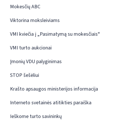
Mokesčių ABC
Viktorina moksleiviams
VMI kviečia į „Pasimatymą su mokesčiais“
VMI turto aukcionai
Įmonių VDU palyginimas
STOP šešėliui
Krašto apsaugos ministerijos informacija
Interneto svetainės atitikties paraiška
Ieškome turto savininkų