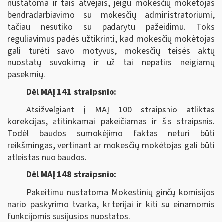
nustatoma ir tais atvejais, jeigu mokesčių mokėtojas
bendradarbiavimo su mokesčių administratoriumi,
tačiau nesutiko su padarytu pažeidimu. Toks
reguliavimus padės užtikrinti, kad mokesčių mokėtojas
gali turėti savo motyvus, mokesčių teisės aktų
nuostatų suvokimą ir už tai nepatirs neigiamų
pasekmių.
Dėl MAĮ 141 straipsnio:
Atsižvelgiant į MAĮ 100 straipsnio atliktas
korekcijas, atitinkamai pakeičiamas ir šis straipsnis.
Todėl baudos sumokėjimo faktas neturi būti
reikšmingas, vertinant ar mokesčių mokėtojas gali būti
atleistas nuo baudos.
Dėl MAĮ 148 straipsnio:
Pakeitimu nustatoma Mokestinių ginčų komisijos
nario paskyrimo tvarka, kriterijai ir kiti su einamomis
funkcijomis susijusios nuostatos.