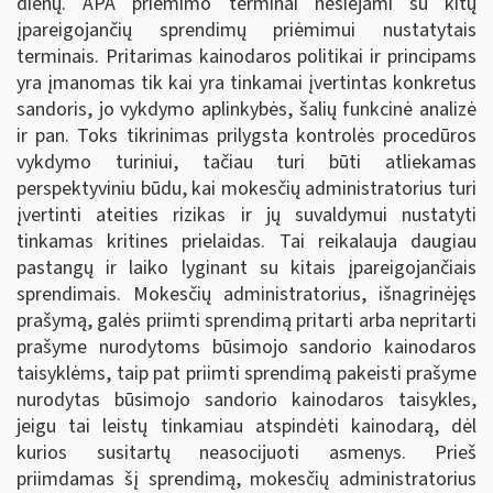
dienų. APA priėmimo terminai nesiejami su kitų
įpareigojančių sprendimų priėmimui nustatytais
terminais. Pritarimas kainodaros politikai ir principams
yra įmanomas tik kai yra tinkamai įvertintas konkretus
sandoris, jo vykdymo aplinkybės, šalių funkcinė analizė
ir pan. Toks tikrinimas prilygsta kontrolės procedūros
vykdymo turiniui, tačiau turi būti atliekamas
perspektyviniu būdu, kai mokesčių administratorius turi
įvertinti ateities rizikas ir jų suvaldymui nustatyti
tinkamas kritines prielaidas. Tai reikalauja daugiau
pastangų ir laiko lyginant su kitais įpareigojančiais
sprendimais. Mokesčių administratorius, išnagrinėjęs
prašymą, galės priimti sprendimą pritarti arba nepritarti
prašyme nurodytoms būsimojo sandorio kainodaros
taisyklėms, taip pat priimti sprendimą pakeisti prašyme
nurodytas būsimojo sandorio kainodaros taisykles,
jeigu tai leistų tinkamiau atspindėti kainodarą, dėl
kurios susitartų neasocijuoti asmenys. Prieš
priimdamas šį sprendimą, mokesčių administratorius