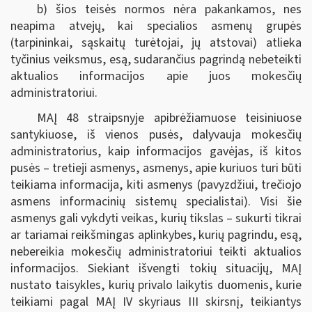
b) šios teisės normos nėra pakankamos, nes
neapima atvejų, kai specialios asmenų grupės
(tarpininkai, sąskaitų turėtojai, jų atstovai) atlieka
tyčinius veiksmus, esą, sudarančius pagrindą nebeteikti
aktualios informacijos apie juos mokesčių
administratoriui.
MAĮ 48 straipsnyje apibrėžiamuose teisiniuose
santykiuose, iš vienos pusės, dalyvauja mokesčių
administratorius, kaip informacijos gavėjas, iš kitos
pusės – tretieji asmenys, asmenys, apie kuriuos turi būti
teikiama informacija, kiti asmenys (pavyzdžiui, trečiojo
asmens informacinių sistemų specialistai). Visi šie
asmenys gali vykdyti veikas, kurių tikslas – sukurti tikrai
ar tariamai reikšmingas aplinkybes, kurių pagrindu, esą,
nebereikia mokesčių administratoriui teikti aktualios
informacijos. Siekiant išvengti tokių situacijų, MAĮ
nustato taisykles, kurių privalo laikytis duomenis, kurie
teikiami pagal MAĮ IV skyriaus III skirsnį, teikiantys