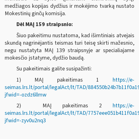
medžiagos kopijas dydžius ir mokėjimo tvarką nustato
Mokestinių ginčų komisija.
Dėl MAĮ 159 straipsnio:
Šiuo pakeitimu nustatoma, kad išimtiniais atvejais
skundą nagrinėjantis teismas turi teisę skirti mažesnio,
negu nustatyta MAĮ 139 straipsnyje ar specialiajame
mokesčio įstatyme, dydžio baudą.
Su pakeitimais galite susipažinti:
1) MAĮ pakeitimas 1
https://e-
seimas.lrs.lt/portal/legalAct/lt/TAD/884550b24b7b11f0a
jfwid=-ozdz6llmw
2) MAĮ pakeitimas 2
https://e-
seimas.lrs.lt/portal/legalAct/lt/TAD/7757eee051b411f0a
jfwid=-zyv0u2nq3