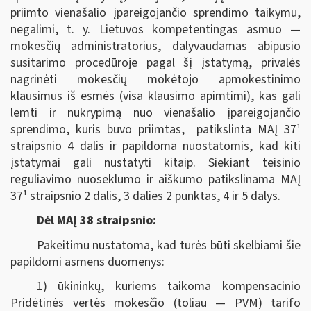
priimto vienašalio įpareigojančio sprendimo taikymu,
negalimi, t. y. Lietuvos kompetentingas asmuo —
mokesčių administratorius, dalyvaudamas abipusio
susitarimo procedūroje pagal šį įstatymą, privalės
nagrinėti mokesčių mokėtojo apmokestinimo
klausimus iš esmės (visa klausimo apimtimi), kas gali
lemti ir nukrypimą nuo vienašalio įpareigojančio
sprendimo, kuris buvo priimtas, patikslinta MAĮ 37¹
straipsnio 4 dalis ir papildoma nuostatomis, kad kiti
įstatymai gali nustatyti kitaip. Siekiant teisinio
reguliavimo nuoseklumo ir aiškumo patikslinama MAĮ
37¹ straipsnio 2 dalis, 3 dalies 2 punktas, 4 ir 5 dalys.
Dėl MAĮ 38 straipsnio:
Pakeitimu nustatoma, kad turės būti skelbiami šie
papildomi asmens duomenys:
1) ūkininkų, kuriems taikoma kompensacinio
Pridėtinės vertės mokesčio (toliau — PVM) tarifo