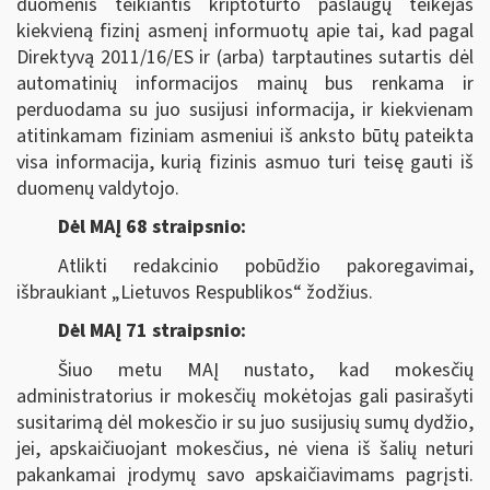
duomenis teikiantis kriptoturto paslaugų teikėjas
kiekvieną fizinį asmenį informuotų apie tai, kad pagal
Direktyvą 2011/16/ES ir (arba) tarptautines sutartis dėl
automatinių informacijos mainų bus renkama ir
perduodama su juo susijusi informacija, ir kiekvienam
atitinkamam fiziniam asmeniui iš anksto būtų pateikta
visa informacija, kurią fizinis asmuo turi teisę gauti iš
duomenų valdytojo.
Dėl MAĮ 68 straipsnio:
Atlikti redakcinio pobūdžio pakoregavimai,
išbraukiant „Lietuvos Respublikos“ žodžius.
Dėl MAĮ 71 straipsnio:
Šiuo metu MAĮ nustato, kad mokesčių
administratorius ir mokesčių mokėtojas gali pasirašyti
susitarimą dėl mokesčio ir su juo susijusių sumų dydžio,
jei, apskaičiuojant mokesčius, nė viena iš šalių neturi
pakankamai įrodymų savo apskaičiavimams pagrįsti.