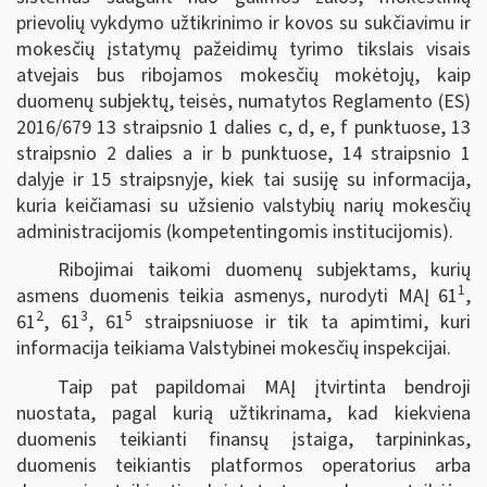
prievolių vykdymo užtikrinimo ir kovos su sukčiavimu ir
mokesčių įstatymų pažeidimų tyrimo tikslais visais
atvejais bus ribojamos mokesčių mokėtojų, kaip
duomenų subjektų, teisės, numatytos Reglamento (ES)
2016/679 13 straipsnio 1 dalies c, d, e, f punktuose, 13
straipsnio 2 dalies a ir b punktuose, 14 straipsnio 1
dalyje ir 15 straipsnyje, kiek tai susiję su informacija,
kuria keičiamasi su užsienio valstybių narių mokesčių
administracijomis (kompetentingomis institucijomis).
Ribojimai taikomi duomenų subjektams, kurių
1
asmens duomenis teikia asmenys, nurodyti MAĮ 61
,
2
3
5
61
, 61
, 61
straipsniuose ir tik ta apimtimi, kuri
informacija teikiama Valstybinei mokesčių inspekcijai.
Taip pat papildomai MAĮ įtvirtinta bendroji
nuostata, pagal kurią užtikrinama, kad kiekviena
duomenis teikianti finansų įstaiga, tarpininkas,
duomenis teikiantis platformos operatorius arba