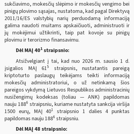
sukčiavimo, mokesčių slėpimo ir mokesčių vengimo bei
pinigų plovimo sąsajas, nustatoma, kad pagal Direktyvą
2011/16/ES valstybių narių perduodamą informaciją
galima naudoti muitams apskaičiuoti, administruoti ir
jų mokėjimui užtikrinti, taip pat kovoje su pinigų
plovimu ir terorizmo finansavimu.
1
Dėl MAĮ 40
straipsnio:
Atsižvelgiant į tai, kad nuo 2026 m. sausio 1 d.
5
įsigalios MAĮ 61
straipsnis, nustatantis pareigą
kriptoturto paslaugų teikėjams teikti informaciją
mokesčių administratoriui, o už netinkamą šios
pareigos vykdymą Lietuvos Respublikos administracinių
nusižengimų kodeksas (toliau — ANK) papildomas
6
nauju 188
straipsniu, kuriame nustatyta sankcija viršija
1
1500 eurų, MAĮ 40
straipsnio 1 dalies 4 punktas
6
papildomas nauju 188
straipsniu.
Dėl MAĮ 48 straipsnio: