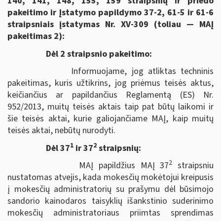
140, 141, 148, 155, 159 straipsnių ir priedo
pakeitimo ir Įstatymo papildymo 37-2, 61-5 ir 61-6
straipsniais įstatymas Nr. XV-309 (toliau — MAĮ
pakeitimas 2):
Dėl 2 straipsnio pakeitimo:
Informuojame, jog atliktas techninis
pakeitimas, kuris užtikrins, jog priėmus teisės aktus,
keičiančius ar papildančius Reglamentą (ES) Nr.
952/2013, muitų teisės aktais taip pat būtų laikomi ir
šie teisės aktai, kurie galiojančiame MAĮ, kaip muitų
teisės aktai, nebūtų nurodyti.
1
2
Dėl 37
ir 37
straipsnių:
2
MAĮ papildžius MAĮ 37
straipsniu
nustatomas atvejis, kada mokesčių mokėtojui kreipusis
į mokesčių administratorių su prašymu dėl būsimojo
sandorio kainodaros taisyklių išankstinio suderinimo
mokesčių administratoriaus priimtas sprendimas