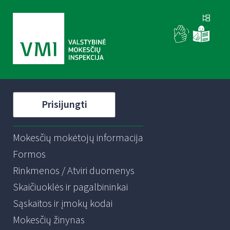
Prisijungti
Mokesčių mokėtojų informacija
Formos
Rinkmenos / Atviri duomenys
Skaičiuoklės ir pagalbininkai
Sąskaitos ir įmokų kodai
Mokesčių žinynas