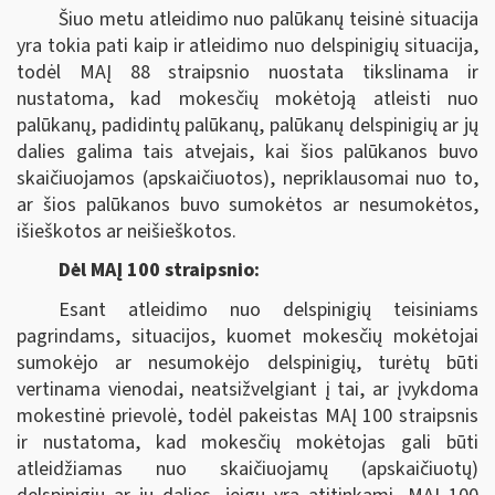
Šiuo metu atleidimo nuo palūkanų teisinė situacija
yra tokia pati kaip ir atleidimo nuo delspinigių situacija,
todėl MAĮ 88 straipsnio nuostata tikslinama ir
nustatoma, kad mokesčių mokėtoją atleisti nuo
palūkanų, padidintų palūkanų, palūkanų delspinigių ar jų
dalies galima tais atvejais, kai šios palūkanos buvo
skaičiuojamos (apskaičiuotos), nepriklausomai nuo to,
ar šios palūkanos buvo sumokėtos ar nesumokėtos,
išieškotos ar neišieškotos.
Dėl MAĮ 100 straipsnio:
Esant atleidimo nuo delspinigių teisiniams
pagrindams, situacijos, kuomet mokesčių mokėtojai
sumokėjo ar nesumokėjo delspinigių, turėtų būti
vertinama vienodai, neatsižvelgiant į tai, ar įvykdoma
mokestinė prievolė, todėl pakeistas MAĮ 100 straipsnis
ir nustatoma, kad mokesčių mokėtojas gali būti
atleidžiamas nuo skaičiuojamų (apskaičiuotų)