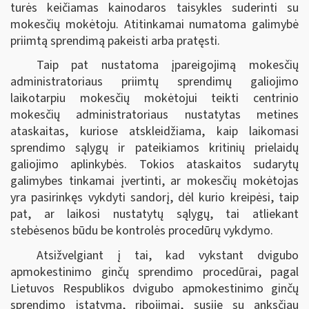
turės keičiamas kainodaros taisykles suderinti su
mokesčių mokėtoju. Atitinkamai numatoma galimybė
priimtą sprendimą pakeisti arba pratęsti.
Taip pat nustatoma įpareigojimą mokesčių
administratoriaus priimtų sprendimų galiojimo
laikotarpiu mokesčių mokėtojui teikti centrinio
mokesčių administratoriaus nustatytas metines
ataskaitas, kuriose atskleidžiama, kaip laikomasi
sprendimo sąlygų ir pateikiamos kritinių prielaidų
galiojimo aplinkybės. Tokios ataskaitos sudarytų
galimybes tinkamai įvertinti, ar mokesčių mokėtojas
yra pasirinkęs vykdyti sandorį, dėl kurio kreipėsi, taip
pat, ar laikosi nustatytų sąlygų, tai atliekant
stebėsenos būdu be kontrolės procedūrų vykdymo.
Atsižvelgiant į tai, kad vykstant dvigubo
apmokestinimo ginčų sprendimo procedūrai, pagal
Lietuvos Respublikos dvigubo apmokestinimo ginčų
sprendimo įstatymą, ribojimai, susiję su anksčiau