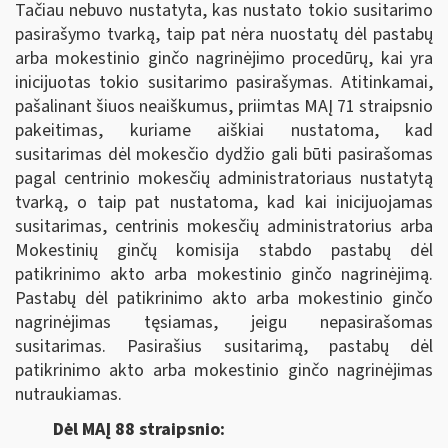
Tačiau nebuvo nustatyta, kas nustato tokio susitarimo
pasirašymo tvarką, taip pat nėra nuostatų dėl pastabų
arba mokestinio ginčo nagrinėjimo procedūrų, kai yra
inicijuotas tokio susitarimo pasirašymas. Atitinkamai,
pašalinant šiuos neaiškumus, priimtas MAĮ 71 straipsnio
pakeitimas, kuriame aiškiai nustatoma, kad
susitarimas dėl mokesčio dydžio gali būti pasirašomas
pagal centrinio mokesčių administratoriaus nustatytą
tvarką, o taip pat nustatoma, kad kai inicijuojamas
susitarimas, centrinis mokesčių administratorius arba
Mokestinių ginčų komisija stabdo pastabų dėl
patikrinimo akto arba mokestinio ginčo nagrinėjimą.
Pastabų dėl patikrinimo akto arba mokestinio ginčo
nagrinėjimas tęsiamas, jeigu nepasirašomas
susitarimas. Pasirašius susitarimą, pastabų dėl
patikrinimo akto arba mokestinio ginčo nagrinėjimas
nutraukiamas.
Dėl MAĮ 88 straipsnio: