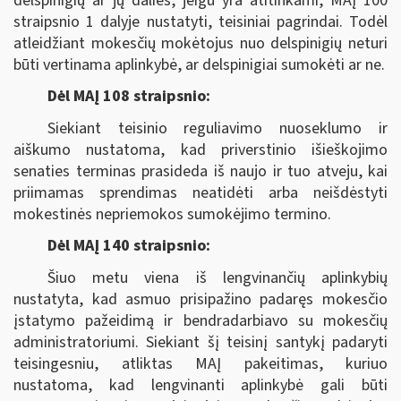
delspinigių ar jų dalies, jeigu yra atitinkami, MAĮ 100
straipsnio 1 dalyje nustatyti, teisiniai pagrindai. Todėl
atleidžiant mokesčių mokėtojus nuo delspinigių neturi
būti vertinama aplinkybė, ar delspinigiai sumokėti ar ne.
Dėl MAĮ 108 straipsnio:
Siekiant teisinio reguliavimo nuoseklumo ir
aiškumo nustatoma, kad priverstinio išieškojimo
senaties terminas prasideda iš naujo ir tuo atveju, kai
priimamas sprendimas neatidėti arba neišdėstyti
mokestinės nepriemokos sumokėjimo termino.
Dėl MAĮ 140 straipsnio:
Šiuo metu viena iš lengvinančių aplinkybių
nustatyta, kad asmuo prisipažino padaręs mokesčio
įstatymo pažeidimą ir bendradarbiavo su mokesčių
administratoriumi. Siekiant šį teisinį santykį padaryti
teisingesniu, atliktas MAĮ pakeitimas, kuriuo
nustatoma, kad lengvinanti aplinkybė gali būti