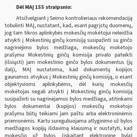
Dėl MAĮ 155 straipsnio:
Atsižvelgiant į Seimo kontrolieriaus rekomendaciją
tobulinti MAĮ, nustatant, kad, esant pagrįstų duomenų,
jog tam tikros aplinkybės mokesčių mokėtojui neleidžia
atvykti į Mokestinių ginčų komisiją susipažinti su ginčo
nagrinėjimo bylos medžiaga, mokesčių mokėtojo
prašymu Mokestinių ginčų komisija privalo pateikti
(išsiųsti) jam mokestinio ginčo bylos dokumentus (jų
dalį), MAĮ nustatoma, kad dokumentų kopijos
gaunamos atvykus į Mokestinių ginčų komisiją, o esant
objektyvioms aplinkybėms, dėl kurių mokesčių
mokėtojas negali atvykti į Mokestinių ginčų komisiją
susipažinti su nagrinėjamos bylos medžiaga, atitinkami
bylos dokumentai (kopijos) mokesčių mokėtojo
prašymu būtų teikiami jam paštu arba elektroninėmis
priemonėmis. Kartu sureguliuojama atlyginimo už bylos
medžiagos kopijų išdavimą klausimą ir nustatyti, kad
mokesčio už bylos (įskaitant elektroninę bylą)