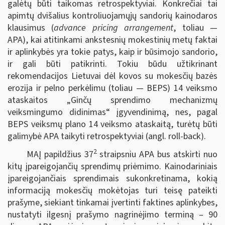
galėtų būti taikomas retrospektyviai. Konkrečiai tai
apimtų dvišalius kontroliuojamųjų sandorių kainodaros
klausimus (
advance pricing arrangement
, toliau —
APA), kai atitinkami ankstesnių mokestinių metų faktai
ir aplinkybės yra tokie patys, kaip ir būsimojo sandorio,
ir gali būti patikrinti. Tokiu būdu užtikrinant
rekomendacijos Lietuvai dėl kovos su mokesčių bazės
erozija ir pelno perkėlimu (toliau — BEPS) 14 veiksmo
ataskaitos „Ginčų sprendimo mechanizmų
veiksmingumo didinimas“ įgyvendinimą, nes, pagal
BEPS veiksmų plano 14 veiksmo ataskaitą, turėtų būti
galimybė APA taikyti retrospektyviai (angl. roll-back).
2
MAĮ papildžius 37
straipsniu APA bus atskirti nuo
kitų įpareigojančių sprendimų priėmimo. Kainodariniais
įpareigojančiais sprendimais sukonkretinama, kokią
informaciją mokesčių mokėtojas turi teisę pateikti
prašyme, siekiant tinkamai įvertinti faktines aplinkybes,
nustatyti ilgesnį prašymo nagrinėjimo terminą – 90