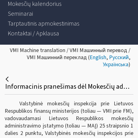
Mokesčių kalendorius
Seminarai
Tarptautinis apmokestinimas
Kontaktai / Apklausa
VMI Machine translation / VMI Машинный перевод /
VMI Машинний переклад (
English
,
Русский
,
Українська
)
Informacinis pranešimas dėl Mokesčių administravimo įstatymo 61-3 straipsnio apibendrinto paaiškinimo (komentaro)
Valstybinė mokesčių inspekcija prie Lietuvos
Respublikos finansų ministerijos (toliau — VMI prie FM),
vadovaudamasi Lietuvos Respublikos mokesčių
administravimo įstatymo (toliau — MAĮ) 25 straipsnio 1
dalies 2 punktu, Valstybinės mokesčių inspekcijos prie