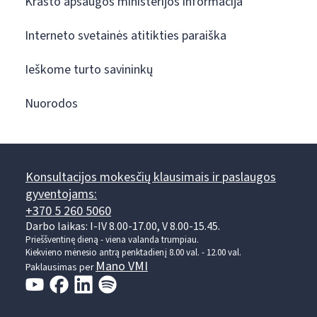
Krašto apsaugos ministerijos informacija
Interneto svetainės atitikties paraiška
Ieškome turto savininkų
Nuorodos
Konsultacijos mokesčių klausimais ir paslaugos
gyventojams:
+370 5 260 5060
Darbo laikas: I-IV 8.00-17.00, V 8.00-15.45.
Prieššventinę dieną - viena valanda trumpiau.
Kiekvieno mėnesio antrą penktadienį 8.00 val. - 12.00 val.
Mano VMI
Paklausimas per