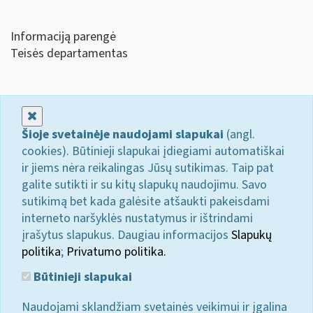
Informaciją parengė
Teisės departamentas
Uždaryti
Šioje svetainėje naudojami slapukai
(angl.
cookies). Būtinieji slapukai įdiegiami automatiškai
ir jiems nėra reikalingas Jūsų sutikimas. Taip pat
galite sutikti ir su kitų slapukų naudojimu. Savo
sutikimą bet kada galėsite atšaukti pakeisdami
interneto naršyklės nustatymus ir ištrindami
įrašytus slapukus. Daugiau informacijos
Slapukų
politika
;
Privatumo politika.
Būtinieji slapukai
Naudojami sklandžiam svetainės veikimui ir įgalina