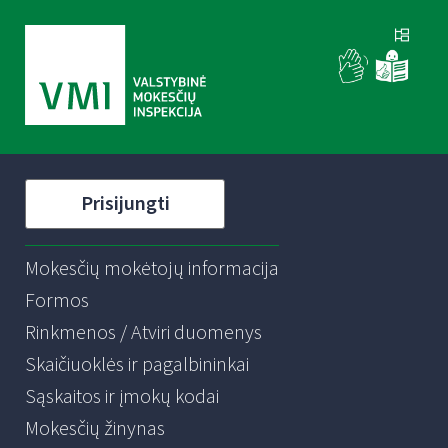
Prisijungti
Mokesčių mokėtojų informacija
Formos
Rinkmenos / Atviri duomenys
Skaičiuoklės ir pagalbininkai
Sąskaitos ir įmokų kodai
Mokesčių žinynas