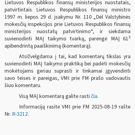
Lietuvos Respublikos finansų ministerijos nuostatais,
patvirtintais Lietuvos Respublikos finansų ministro
1997 m. liepos 29 d. įsakymu Nr. 110 „Dėl Valstybinės
mokesčių inspekcijos prie Lietuvos Respublikos finansų
ministerijos nuostatų patvirtinimo“, ir siekdama
3
suvienodinti MAĮ taikymo tvarką, parengė MAĮ 61
apibendrintą paaiškinimą (komentarą).
Atsižvelgdama į tai, kad komentarų tikslas yra
suvienodinti MAĮ taikymo praktiką bei padėti mokesčių
mokėtojams geriau suprasti ir tinkamai įgyvendinti
savo teises ir pareigas, VMI prie FM prašo vadovautis
šiuo komentaru.
Visą MAĮ komentarą galite rasti
čia
.
Informaciją rasite VMI prie FM 2025-08-19 rašte
Nr.
R-3212
.