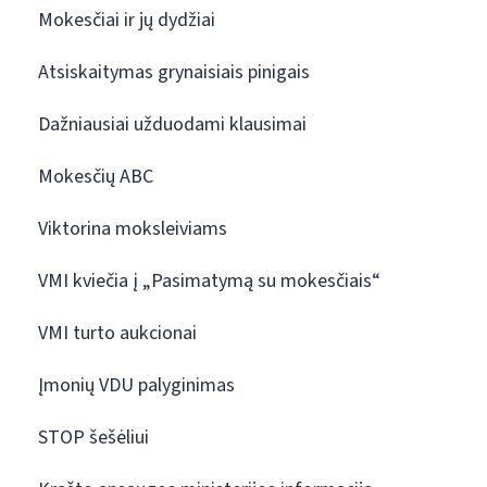
Mokesčiai ir jų dydžiai
Atsiskaitymas grynaisiais pinigais
Dažniausiai užduodami klausimai
Mokesčių ABC
Viktorina moksleiviams
VMI kviečia į „Pasimatymą su mokesčiais“
VMI turto aukcionai
Įmonių VDU palyginimas
STOP šešėliui