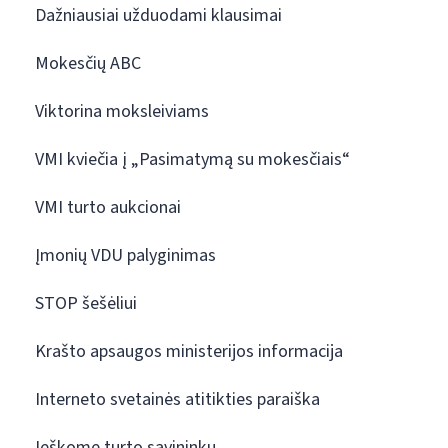
Dažniausiai užduodami klausimai
Mokesčių ABC
Viktorina moksleiviams
VMI kviečia į „Pasimatymą su mokesčiais“
VMI turto aukcionai
Įmonių VDU palyginimas
STOP šešėliui
Krašto apsaugos ministerijos informacija
Interneto svetainės atitikties paraiška
Ieškome turto savininkų