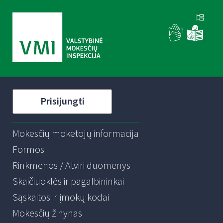
Prisijungti
Mokesčių mokėtojų informacija
Formos
Rinkmenos / Atviri duomenys
Skaičiuoklės ir pagalbininkai
Sąskaitos ir įmokų kodai
Mokesčių žinynas