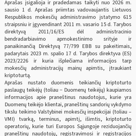
Aprašas įsigalioja ir pradedamas taikyti nuo 2026 m.
sausio 1 d. Aprašas priimtas vadovaujantis Lietuvos
Respublikos mokesčių administravimo įstatymo 615
straipsniu ir įgyvendinant 2011 m. vasario 15 d. Tarybos
direktyvą 2011/16/ES dėl administracinio
bendradarbiavimo apmokestinimo srityje ir
panaikinančią Direktyvą 77/799 EBB su pakeitimais,
padarytais 2023 m. spalio 17 d. Tarybos direktyva (ES)
2023/2226 ir kuria išplečiama informacijos tarp
mokesčių administracijų mainų apimtis, įtraukiant
kriptoturtą.
Aprašas nustato duomenis teikiančių kriptoturto
paslaugų teikėjų (toliau − Duomenų teikėjų) kaupiamos
informacijos apie praneštinus naudotojus, kurie yra
Duomenų teikėjo klientai, praneštinų sandorių vykdymo
tikslu teikimo Valstybinei mokesčių inspekcijai (toliau –
VMI) tvarką, terminus, apimtį, išimtis, kriptoturto
operatorių, kurie turi Europos Sąjungoje reziduojančių
praneštinų naudotojų, registravimosi ir registracijos