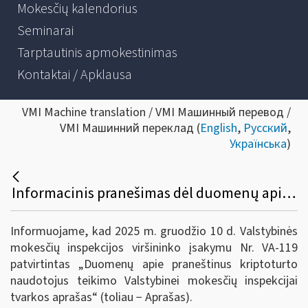
Mokesčių kalendorius
Seminarai
Tarptautinis apmokestinimas
Kontaktai / Apklausa
VMI Machine translation / VMI Машинный перевод /
VMI Машинний переклад (
English
,
Русский
,
Українська
)
Informacinis pranešimas dėl duomenų apie praneštinus kriptoturto naudotojus teikimo valstybinei mokesčių inspekcijai tvarkos aprašo patvirtinimo
Informuojame, kad 2025 m. gruodžio 10 d. Valstybinės
mokesčių inspekcijos viršininko įsakymu Nr. VA-119
patvirtintas „Duomenų apie praneštinus kriptoturto
naudotojus teikimo Valstybinei mokesčių inspekcijai
tvarkos aprašas“ (toliau − Aprašas).