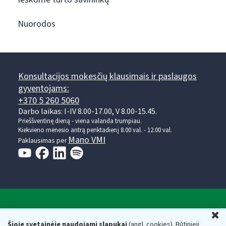
Nuorodos
Konsultacijos mokesčių klausimais ir paslaugos
gyventojams:
+370 5 260 5060
Darbo laikas: I-IV 8.00-17.00, V 8.00-15.45.
Prieššventinę dieną - viena valanda trumpiau.
Kiekvieno mėnesio antrą penktadienį 8.00 val. - 12.00 val.
Mano VMI
Paklausimas per
Valstybinė mokesčių inspekcija prie Lietuvos
U
Respublikos finansų ministerijos
Šioje svetainėje naudojami slapukai
(angl. cookies). Būtinieji