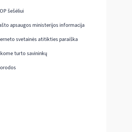
OP šešėliui
ašto apsaugos ministerijos informacija
terneto svetainės atitikties paraiška
škome turto savininkų
orodos