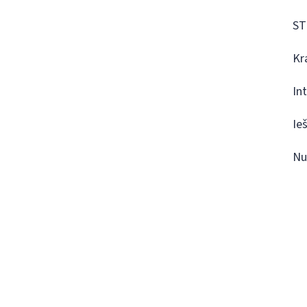
ST
Kr
In
Ie
Nu