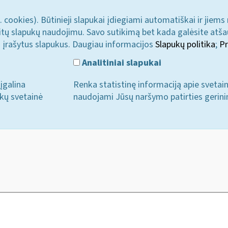
. cookies). Būtinieji slapukai įdiegiami automatiškai ir jiems
u kitų slapukų naudojimu. Savo sutikimą bet kada galėsite atš
i įrašytus slapukus. Daugiau informacijos
Slapukų politika
;
Pr
Analitiniai slapukai
įgalina
Renka statistinę informaciją apie svetai
ukų svetainė
naudojami Jūsų naršymo patirties gerini