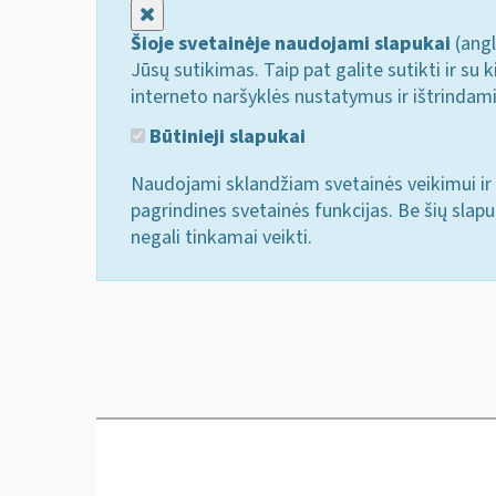
Uždaryti
Šioje svetainėje naudojami slapukai
(angl
Jūsų sutikimas. Taip pat galite sutikti ir s
interneto naršyklės nustatymus ir ištrindam
Būtinieji slapukai
Naudojami sklandžiam svetainės veikimui ir 
pagrindines svetainės funkcijas. Be šių slap
negali tinkamai veikti.