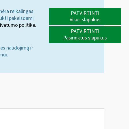
 nėra reikalingas
PATVIRTINTI
aukti pakeisdami
Visus slapukus
ivatumo politika.
PATVIRTINTI
Pasirinktus slapukus
nės naudojimą ir
mui.