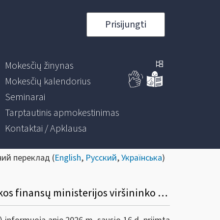
Prisijungti
Mokesčių žinynas
Mokesčių kalendorius
Seminarai
Tarptautinis apmokestinimas
Kontaktai / Apklausa
ний переклад (
English
,
Русский
,
Українська
)
Informacinis pranešimas dėl Valstybinės mokesčių inspekcijos prie Lietuvos Respublikos finansų ministerijos viršininko 2020 m. rugpjūčio 11 d. įsakymo Nr. VA-61 „Dėl finansų rinkos dalyvio duomenų teikimo apie atidarytas ir uždarytas visų rūšių sąskaitas, seifo kamerų nuomą, asmenų atstovus ir naudos gavėjus taisyklių patvirtinimo“ pakeitimo