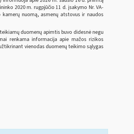
) informuoja apie 2026 m. sausio 16 d. priimtą
šininko 2020 m. rugpjūčio 11 d. įsakymo Nr. VA-
eifo kamerų nuomą, asmenų atstovus ir naudos
nį teikiamų duomenų apimtis buvo didesnė negu
lomai renkama informacija apie mažos rizikos
 užtikrinant vienodas duomenų teikimo sąlygas