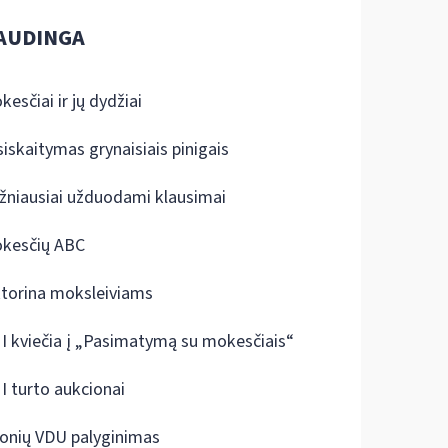
AUDINGA
kesčiai ir jų dydžiai
siskaitymas grynaisiais pinigais
žniausiai užduodami klausimai
kesčių ABC
ktorina moksleiviams
I kviečia į „Pasimatymą su mokesčiais“
I turto aukcionai
onių VDU palyginimas