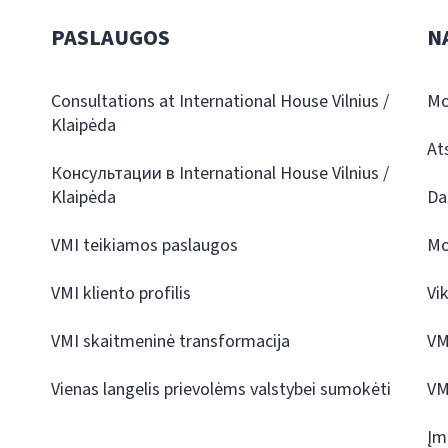
PASLAUGOS
N
Consultations at International House Vilnius /
Mo
Klaipėda
At
Консультации в International House Vilnius /
Klaipėda
Da
VMI teikiamos paslaugos
Mo
VMI kliento profilis
Vi
VMI skaitmeninė transformacija
VM
Vienas langelis prievolėms valstybei sumokėti
VM
Įm