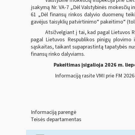
Valstybinė mokesčių inspekcija prie Lie
įsakymą Nr. VA-7 „Dėl Valstybinės mokesčių ins
61 „Dėl finansų rinkos dalyvio duomenų teik
gavėjus taisyklių patvirtinimo“ pakeitimo“ (to
Atsižvelgiant į tai, kad pagal Lietuvo
pagal Lietuvos Respublikos pinigų plovimo i
sąskaitas, taikant supaprastintą tapatybės n
finansų rinko dalyviams.
Pakeitimas įsigalioja 2026 m. liepo
Informaciją rasite VMI prie FM 2026-01
Informaciją parengė
Teisės departamentas