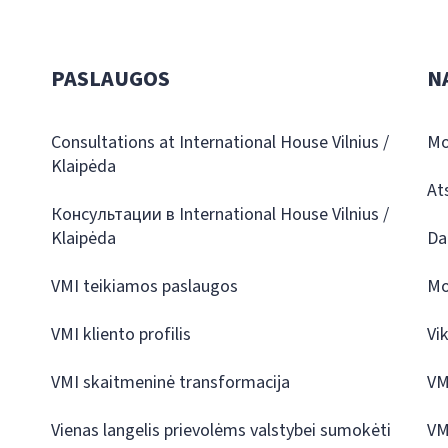
PASLAUGOS
N
Consultations at International House Vilnius /
Mo
Klaipėda
At
Консультации в International House Vilnius /
Klaipėda
Da
VMI teikiamos paslaugos
Mo
VMI kliento profilis
Vi
VMI skaitmeninė transformacija
VM
Vienas langelis prievolėms valstybei sumokėti
VM