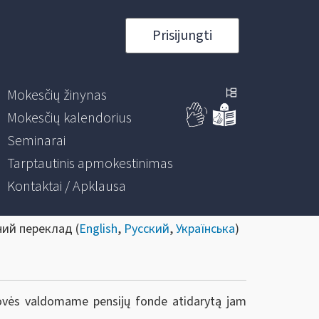
Prisijungti
Mokesčių žinynas
Mokesčių kalendorius
Seminarai
Tarptautinis apmokestinimas
Kontaktai / Apklausa
ний переклад (
English
,
Русский
,
Українська
)
rovės valdomame pensijų fonde atidarytą jam