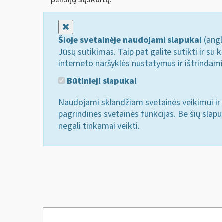
Uždaryti
Šioje svetainėje naudojami slapukai
(angl
Jūsų sutikimas. Taip pat galite sutikti ir s
interneto naršyklės nustatymus ir ištrindam
Būtinieji slapukai
Naudojami sklandžiam svetainės veikimui ir 
pagrindines svetainės funkcijas. Be šių slap
negali tinkamai veikti.