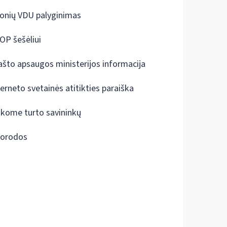
onių VDU palyginimas
OP šešėliui
ašto apsaugos ministerijos informacija
terneto svetainės atitikties paraiška
škome turto savininkų
orodos