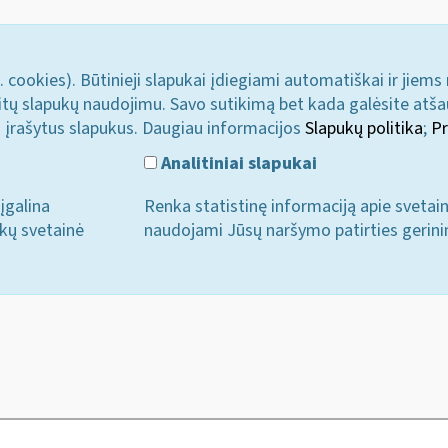
. cookies). Būtinieji slapukai įdiegiami automatiškai ir jiems
u kitų slapukų naudojimu. Savo sutikimą bet kada galėsite atš
i įrašytus slapukus. Daugiau informacijos
Slapukų politika
;
Pr
Analitiniai slapukai
įgalina
Renka statistinę informaciją apie svetai
ukų svetainė
naudojami Jūsų naršymo patirties gerini