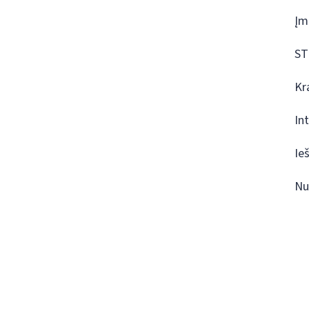
Įm
ST
Kr
In
Ie
Nu