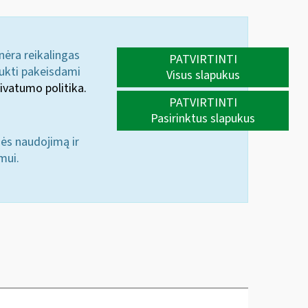
 nėra reikalingas
PATVIRTINTI
aukti pakeisdami
Visus slapukus
ivatumo politika.
PATVIRTINTI
Pasirinktus slapukus
nės naudojimą ir
mui.