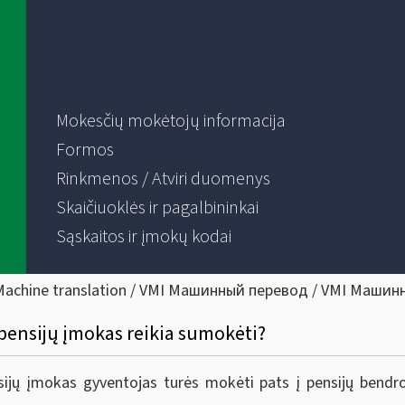
Mokesčių mokėtojų informacija
Formos
Rinkmenos / Atviri duomenys
Skaičiuoklės ir pagalbininkai
Sąskaitos ir įmokų kodai
Machine translation / VMI Машинный перевод / VMI Машин
 pensijų įmokas reikia sumokėti?
sijų įmokas gyventojas turės mokėti pats į pensijų bend