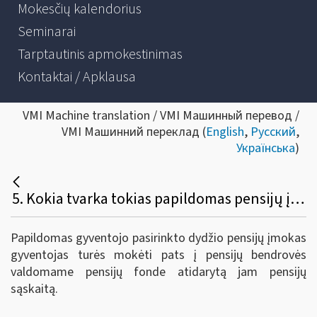
Mokesčių kalendorius
Seminarai
Tarptautinis apmokestinimas
Kontaktai / Apklausa
VMI Machine translation / VMI Машинный перевод /
VMI Машинний переклад (
English
,
Русский
,
Українська
)
5. Kokia tvarka tokias papildomas pensijų įmokas reikia sumokėti?
Papildomas gyventojo pasirinkto dydžio pensijų įmokas
gyventojas turės mokėti pats į pensijų bendrovės
valdomame pensijų fonde atidarytą jam pensijų
sąskaitą.