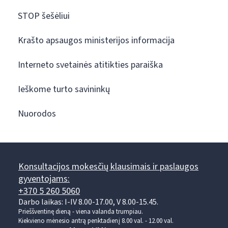
STOP šešėliui
Krašto apsaugos ministerijos informacija
Interneto svetainės atitikties paraiška
Ieškome turto savininkų
Nuorodos
Konsultacijos mokesčių klausimais ir paslaugos
gyventojams:
+370 5 260 5060
Darbo laikas: I-IV 8.00-17.00, V 8.00-15.45.
Prieššventinę dieną - viena valanda trumpiau.
Kiekvieno mėnesio antrą penktadienį 8.00 val. - 12.00 val.