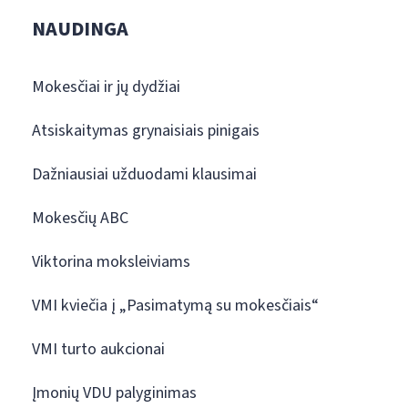
NAUDINGA
Mokesčiai ir jų dydžiai
Atsiskaitymas grynaisiais pinigais
Dažniausiai užduodami klausimai
Mokesčių ABC
Viktorina moksleiviams
VMI kviečia į „Pasimatymą su mokesčiais“
VMI turto aukcionai
Įmonių VDU palyginimas