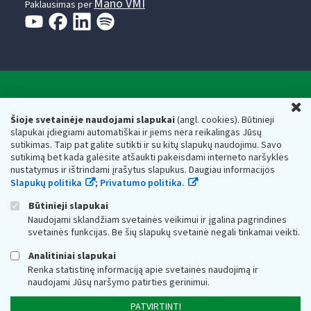
Mano VMI
Paklausimas per
Valstybinė mokesčių inspekcija prie Lietuvos
U
Respublikos finansų ministerijos
Šioje svetainėje naudojami slapukai
(angl. cookies). Būtinieji
slapukai įdiegiami automatiškai ir jiems nėra reikalingas Jūsų
Biudžetinė įstaiga. Juridinio asmens kodas — 188659752,
sutikimas. Taip pat galite sutikti ir su kitų slapukų naudojimu. Savo
adresas: Vasario 16-osios g. 14, 01107 Vilnius, Lietuva, el.paštas:
sutikimą bet kada galėsite atšaukti pakeisdami interneto naršyklės
vmi@vmi.lt
, E. pristatymo dėžutės adresas 188659752
nustatymus ir ištrindami įrašytus slapukus. Daugiau informacijos
Duomenys apie Valstybinę mokesčių inspekciją prie Lietuvos
Slapukų politika
;
Privatumo politika.
Respublikos finansų ministerijos kaupiami ir saugomi Juridinių
asmenų registre
Būtinieji slapukai
Naudojami sklandžiam svetainės veikimui ir įgalina pagrindines
svetainės funkcijas. Be šių slapukų svetainė negali tinkamai veikti.
Analitiniai slapukai
Renka statistinę informaciją apie svetainės naudojimą ir
naudojami Jūsų naršymo patirties gerinimui.
PATVIRTINTI