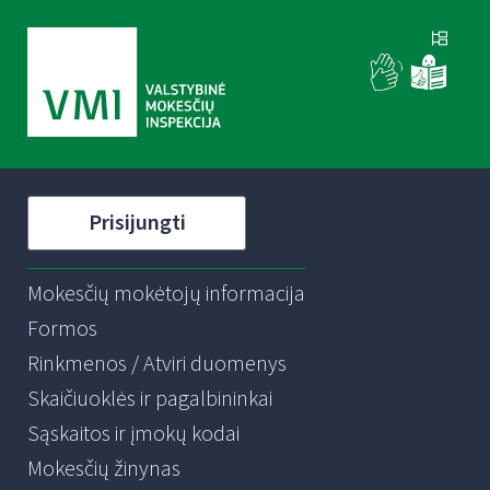
Prisijungti
Mokesčių mokėtojų informacija
Formos
Rinkmenos / Atviri duomenys
Skaičiuoklės ir pagalbininkai
Sąskaitos ir įmokų kodai
Mokesčių žinynas