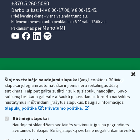
+370 5 260 5060
Darbo laikas: I-IV 8.00-17.00, V 8.00-15.45.
Prieššventinę dieną - viena valanda trumpiau.
Kiekvieno mėnesio antrą penktadienį 8.00 val. - 12.00 val.
Mano VMI
Paklausimas per
Valstybinė mokesčių inspekcija prie Lietuvos
U
Respublikos finansų ministerijos
Šioje svetainėje naudojami slapukai
(angl. cookies). Būtinieji
slapukai įdiegiami automatiškai ir jiems nėra reikalingas Jūsų
Biudžetinė įstaiga. Juridinio asmens kodas — 188659752,
sutikimas. Taip pat galite sutikti ir su kitų slapukų naudojimu. Savo
adresas: Vasario 16-osios g. 14, 01107 Vilnius, Lietuva, el.paštas:
sutikimą bet kada galėsite atšaukti pakeisdami interneto naršyklės
vmi@vmi.lt
, E. pristatymo dėžutės adresas 188659752
nustatymus ir ištrindami įrašytus slapukus. Daugiau informacijos
Duomenys apie Valstybinę mokesčių inspekciją prie Lietuvos
Slapukų politika
;
Privatumo politika.
Respublikos finansų ministerijos kaupiami ir saugomi Juridinių
asmenų registre
Būtinieji slapukai
Naudojami sklandžiam svetainės veikimui ir įgalina pagrindines
svetainės funkcijas. Be šių slapukų svetainė negali tinkamai veikti.