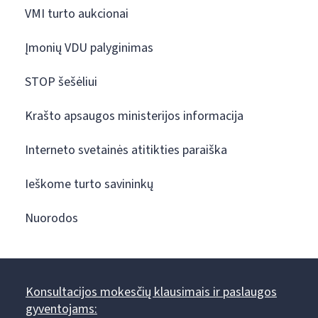
VMI turto aukcionai
Įmonių VDU palyginimas
STOP šešėliui
Krašto apsaugos ministerijos informacija
Interneto svetainės atitikties paraiška
Ieškome turto savininkų
Nuorodos
Konsultacijos mokesčių klausimais ir paslaugos
gyventojams: