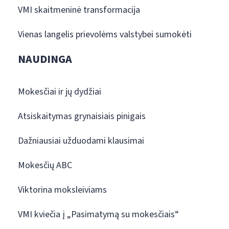
VMI skaitmeninė transformacija
Vienas langelis prievolėms valstybei sumokėti
NAUDINGA
Mokesčiai ir jų dydžiai
Atsiskaitymas grynaisiais pinigais
Dažniausiai užduodami klausimai
Mokesčių ABC
Viktorina moksleiviams
VMI kviečia į „Pasimatymą su mokesčiais“