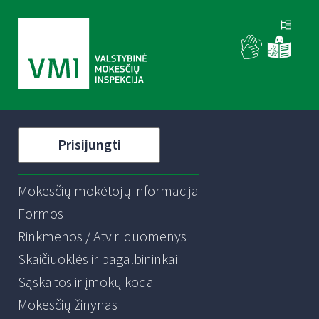
Prisijungti
Mokesčių mokėtojų informacija
Formos
Rinkmenos / Atviri duomenys
Skaičiuoklės ir pagalbininkai
Sąskaitos ir įmokų kodai
Mokesčių žinynas