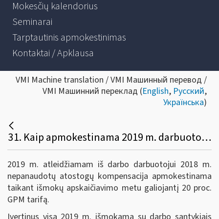
Mokesčių kalendorius
Seminarai
Tarptautinis apmokestinimas
Kontaktai / Apklausa
VMI Machine translation / VMI Машинный перевод /
VMI Машинний переклад (
English
,
Русский
,
Українська
)
31. Kaip apmokestinama 2019 m. darbuotojo atleidimo atveju išmokėta nepanaudotų atostogų kompensacija, kurią sudaro išmoka, apskaičiuota už periodą iki 2019 m. sausio 1 d.?
2019 m. atleidžiamam iš darbo darbuotojui 2018 m.
nepanaudotų atostogų kompensacija apmokestinama
taikant išmokų apskaičiavimo metu galiojantį 20 proc.
GPM tarifą.
Įvertinus visą 2019 m. išmokamą su darbo santykiais