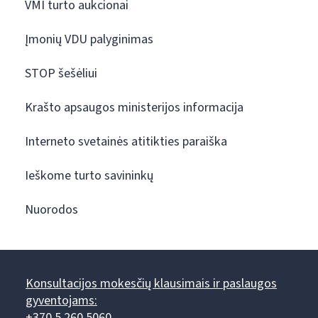
VMI turto aukcionai
Įmonių VDU palyginimas
STOP šešėliui
Krašto apsaugos ministerijos informacija
Interneto svetainės atitikties paraiška
Ieškome turto savininkų
Nuorodos
Konsultacijos mokesčių klausimais ir paslaugos
gyventojams:
+370 5 260 5060