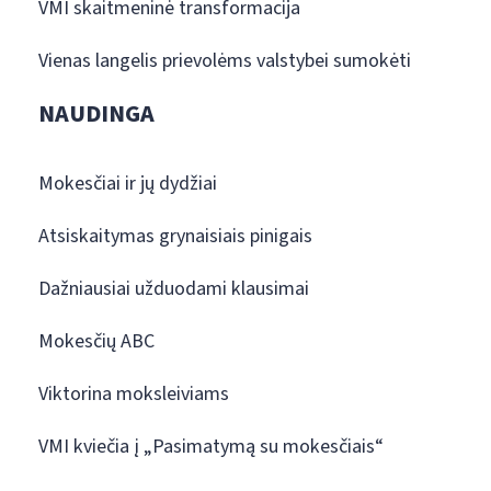
VMI skaitmeninė transformacija
Vienas langelis prievolėms valstybei sumokėti
NAUDINGA
Mokesčiai ir jų dydžiai
Atsiskaitymas grynaisiais pinigais
Dažniausiai užduodami klausimai
Mokesčių ABC
Viktorina moksleiviams
VMI kviečia į „Pasimatymą su mokesčiais“