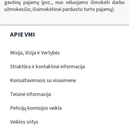
gautinų pajamų (pvz., nuo vėluojamo išmokėti darbo
užmokesčio; išsimokėtinai parduoto turto pajamų).
APIE VMI
Misija, Vizija ir Vertybės
Struktūra ir kontaktinė informacija
Konsultavimasis su visuomene
Teisinė informacija
Peticijų komisijos veikla
Veiklos sritys