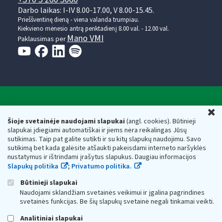
Darbo laikas: I-IV 8.00-17.00, V 8.00-15.45.
Prieššventinę dieną - viena valanda trumpiau.
Kiekvieno mėnesio antrą penktadienį 8.00 val. - 12.00 val.
Mano VMI
Paklausimas per
Valstybinė mokesčių inspekcija prie Lietuvos
U
Respublikos finansų ministerijos
Šioje svetainėje naudojami slapukai
(angl. cookies). Būtinieji
slapukai įdiegiami automatiškai ir jiems nėra reikalingas Jūsų
Biudžetinė įstaiga. Juridinio asmens kodas — 188659752,
sutikimas. Taip pat galite sutikti ir su kitų slapukų naudojimu. Savo
adresas: Vasario 16-osios g. 14, 01107 Vilnius, Lietuva, el.paštas:
sutikimą bet kada galėsite atšaukti pakeisdami interneto naršyklės
vmi@vmi.lt
, E. pristatymo dėžutės adresas 188659752
nustatymus ir ištrindami įrašytus slapukus. Daugiau informacijos
Duomenys apie Valstybinę mokesčių inspekciją prie Lietuvos
Slapukų politika
;
Privatumo politika.
Respublikos finansų ministerijos kaupiami ir saugomi Juridinių
asmenų registre
Būtinieji slapukai
Naudojami sklandžiam svetainės veikimui ir įgalina pagrindines
svetainės funkcijas. Be šių slapukų svetainė negali tinkamai veikti.
Analitiniai slapukai