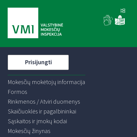
Prisijungti
Mokesčių mokėtojų informacija
Formos
Rinkmenos / Atviri duomenys
Skaičiuoklės ir pagalbininkai
Sąskaitos ir įmokų kodai
Mokesčių žinynas