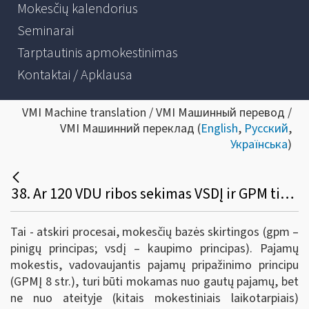
Mokesčių kalendorius
Seminarai
Tarptautinis apmokestinimas
Kontaktai / Apklausa
VMI Machine translation / VMI Машинный перевод /
VMI Машинний переклад (
English
,
Русский
,
Українська
)
38. Ar 120 VDU ribos sekimas VSDĮ ir GPM tikslu yra du atskiri procesai, nes skiriasi mokesčių bazės?
Tai - atskiri procesai, mokesčių bazės skirtingos (gpm –
pinigų principas; vsdį – kaupimo principas). Pajamų
mokestis, vadovaujantis pajamų pripažinimo principu
(GPMĮ 8 str.), turi būti mokamas nuo gautų pajamų, bet
ne nuo ateityje (kitais mokestiniais laikotarpiais)