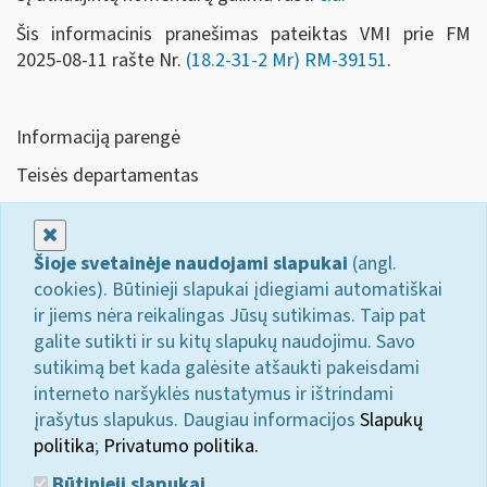
Šis informacinis pranešimas pateiktas VMI prie FM
2025-08-11 rašte Nr.
(18.2-31-2 Mr)
RM-39151
.
Informaciją parengė
Teisės departamentas
Uždaryti
Šioje svetainėje naudojami slapukai
(angl.
cookies). Būtinieji slapukai įdiegiami automatiškai
ir jiems nėra reikalingas Jūsų sutikimas. Taip pat
galite sutikti ir su kitų slapukų naudojimu. Savo
sutikimą bet kada galėsite atšaukti pakeisdami
interneto naršyklės nustatymus ir ištrindami
įrašytus slapukus. Daugiau informacijos
Slapukų
politika
;
Privatumo politika.
Būtinieji slapukai