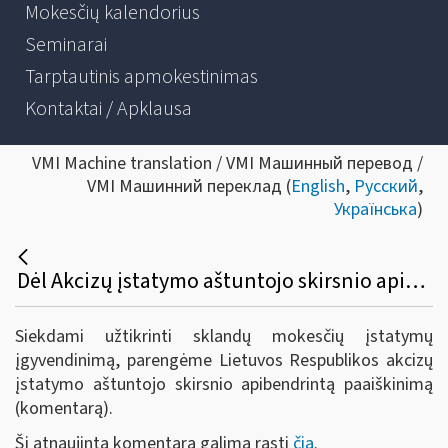
Mokesčių kalendorius
Seminarai
Tarptautinis apmokestinimas
Kontaktai / Apklausa
VMI Machine translation / VMI Машинный перевод /
VMI Машинний переклад (
English
,
Русский
,
Українська
)
Dėl Akcizų įstatymo aštuntojo skirsnio apibendrinto paaiškinimo (komentaro) parengimo
Siekdami užtikrinti sklandų mokesčių įstatymų
įgyvendinimą, parengėme Lietuvos Respublikos akcizų
įstatymo aštuntojo skirsnio apibendrintą paaiškinimą
(komentarą).
Šį atnaujintą komentarą galima rasti
čia
.