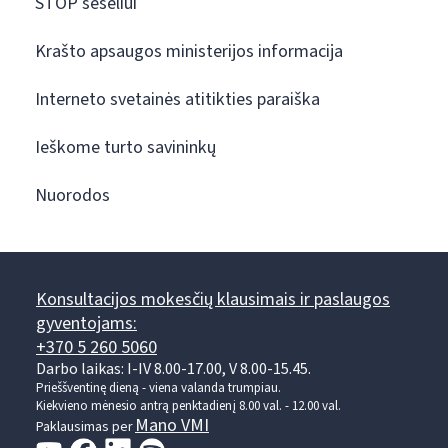
STOP šešėliui
Krašto apsaugos ministerijos informacija
Interneto svetainės atitikties paraiška
Ieškome turto savininkų
Nuorodos
Konsultacijos mokesčių klausimais ir paslaugos
gyventojams:
+370 5 260 5060
Darbo laikas: I-IV 8.00-17.00, V 8.00-15.45.
Prieššventinę dieną - viena valanda trumpiau.
Kiekvieno mėnesio antrą penktadienį 8.00 val. - 12.00 val.
Mano VMI
Paklausimas per