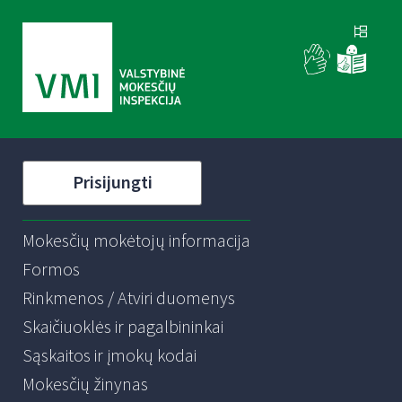
Prisijungti
Mokesčių mokėtojų informacija
Formos
Rinkmenos / Atviri duomenys
Skaičiuoklės ir pagalbininkai
Sąskaitos ir įmokų kodai
Mokesčių žinynas