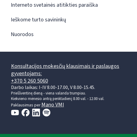
Interneto svetainės atitikties paraiška
Ieškome turto savininkų
Nuorodos
Konsultacijos mokesčių klausimais ir paslaugos
gyventojams:
+370 5 260 5060
Darbo laikas: I-IV 8.00-17.00, V 8.00-15.45.
Prieššventinę dieną - viena valanda trumpiau.
Kiekvieno mėnesio antrą penktadienį 8.00 val. - 12.00 val.
Mano VMI
Paklausimas per