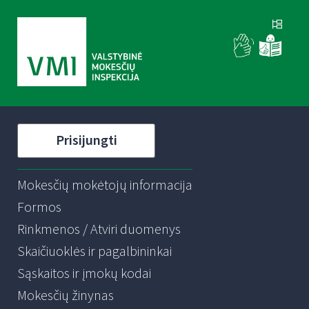
Prisijungti
Mokesčių mokėtojų informacija
Formos
Rinkmenos / Atviri duomenys
Skaičiuoklės ir pagalbininkai
Sąskaitos ir įmokų kodai
Mokesčių žinynas