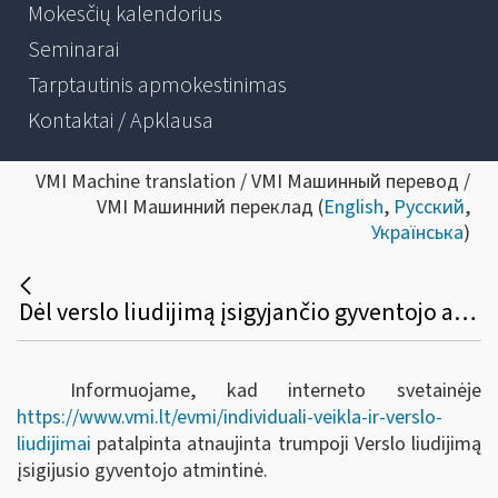
Mokesčių kalendorius
Seminarai
Tarptautinis apmokestinimas
Kontaktai / Apklausa
VMI Machine translation / VMI Машинный перевод /
VMI Машинний переклад (
English
,
Русский
,
Українська
)
Dėl verslo liudijimą įsigyjančio gyventojo atmintinės (trumposios) atnaujinimo
Informuojame, kad interneto svetainėje
https://www.vmi.lt/evmi/individuali-veikla-ir-verslo-
liudijimai
patalpinta atnaujinta trumpoji Verslo liudijimą
įsigijusio gyventojo atmintinė.