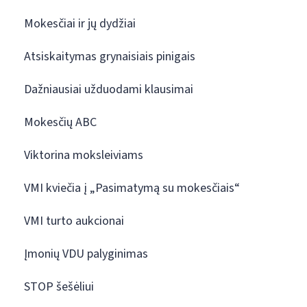
Mokesčiai ir jų dydžiai
Atsiskaitymas grynaisiais pinigais
Dažniausiai užduodami klausimai
Mokesčių ABC
Viktorina moksleiviams
VMI kviečia į „Pasimatymą su mokesčiais“
VMI turto aukcionai
Įmonių VDU palyginimas
STOP šešėliui