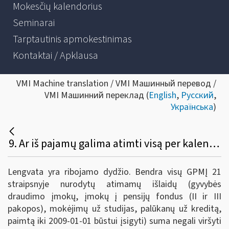
Mokesčių kalendorius
Seminarai
Tarptautinis apmokestinimas
Kontaktai / Apklausa
VMI Machine translation / VMI Машинный перевод /
VMI Машинний переклад (
English
,
Русский
,
Українська
)
9. Ar iš pajamų galima atimti visą per kalendorinius metus sumokėtų papildomų pensijų įmokų sumą?
Lengvata yra ribojamo dydžio. Bendra visų GPMĮ 21
straipsnyje nurodytų atimamų išlaidų (gyvybės
draudimo įmokų, įmokų į pensijų fondus (II ir III
pakopos), mokėjimų už studijas, palūkanų už kreditą,
paimtą iki 2009-01-01 būstui įsigyti) suma negali viršyti