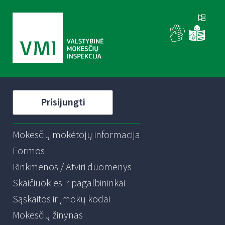
Prisijungti
Mokesčių mokėtojų informacija
Formos
Rinkmenos / Atviri duomenys
Skaičiuoklės ir pagalbininkai
Sąskaitos ir įmokų kodai
Mokesčių žinynas