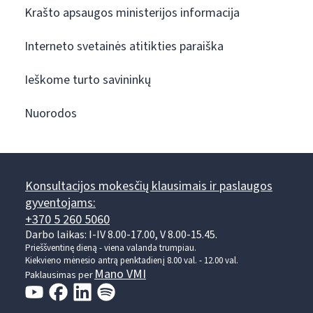
Krašto apsaugos ministerijos informacija
Interneto svetainės atitikties paraiška
Ieškome turto savininkų
Nuorodos
Konsultacijos mokesčių klausimais ir paslaugos
gyventojams:
+370 5 260 5060
Darbo laikas: I-IV 8.00-17.00, V 8.00-15.45.
Prieššventinę dieną - viena valanda trumpiau.
Kiekvieno mėnesio antrą penktadienį 8.00 val. - 12.00 val.
Mano VMI
Paklausimas per