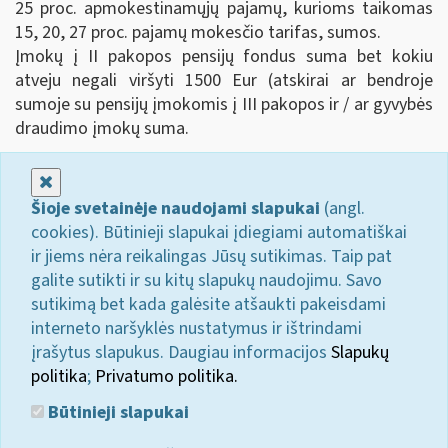
25 proc. apmokestinamųjų pajamų, kurioms taikomas
15, 20, 27 proc. pajamų mokesčio tarifas, sumos.
Įmokų į II pakopos pensijų fondus suma bet kokiu
atveju negali viršyti 1500 Eur (atskirai ar bendroje
sumoje su pensijų įmokomis į III pakopos ir / ar gyvybės
draudimo įmokų suma.
Uždaryti
Šioje svetainėje naudojami slapukai
(angl.
cookies). Būtinieji slapukai įdiegiami automatiškai
ir jiems nėra reikalingas Jūsų sutikimas. Taip pat
galite sutikti ir su kitų slapukų naudojimu. Savo
sutikimą bet kada galėsite atšaukti pakeisdami
interneto naršyklės nustatymus ir ištrindami
įrašytus slapukus. Daugiau informacijos
Slapukų
politika
;
Privatumo politika.
Būtinieji slapukai