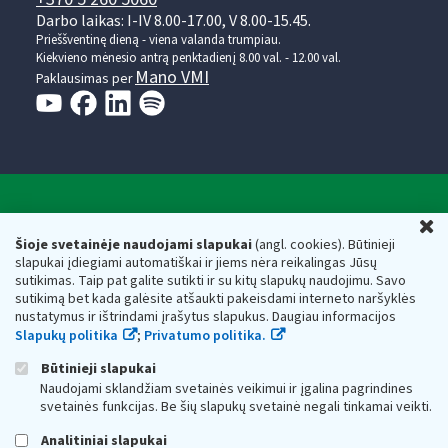
Darbo laikas: I-IV 8.00-17.00, V 8.00-15.45.
Prieššventinę dieną - viena valanda trumpiau.
Kiekvieno mėnesio antrą penktadienį 8.00 val. - 12.00 val.
Mano VMI
Paklausimas per
Valstybinė mokesčių inspekcija prie Lietuvos
U
Respublikos finansų ministerijos
Šioje svetainėje naudojami slapukai
(angl. cookies). Būtinieji
slapukai įdiegiami automatiškai ir jiems nėra reikalingas Jūsų
Biudžetinė įstaiga. Juridinio asmens kodas — 188659752,
sutikimas. Taip pat galite sutikti ir su kitų slapukų naudojimu. Savo
adresas: Vasario 16-osios g. 14, 01107 Vilnius, Lietuva, el.paštas:
sutikimą bet kada galėsite atšaukti pakeisdami interneto naršyklės
vmi@vmi.lt
, E. pristatymo dėžutės adresas 188659752
nustatymus ir ištrindami įrašytus slapukus. Daugiau informacijos
Duomenys apie Valstybinę mokesčių inspekciją prie Lietuvos
Slapukų politika
;
Privatumo politika.
Respublikos finansų ministerijos kaupiami ir saugomi Juridinių
asmenų registre
Būtinieji slapukai
Naudojami sklandžiam svetainės veikimui ir įgalina pagrindines
svetainės funkcijas. Be šių slapukų svetainė negali tinkamai veikti.
Analitiniai slapukai