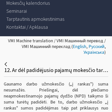
Mokesčių kalendorius
Seminarai
Tarptautinis apmokestinimas
Kontaktai / Apklausa
VMI Machine translation / VMI Машинный перевод /
VMI Машинний переклад (
English
,
Русский
,
Українська
)
12. Ar dėl padidėjusio pajamų mokesčio tarifo darbuotojo gaunamo darbo užmokesčio (po mokesčių) suma nesumažės ?
Gaunamo darbo užmokesčio („į rankas") suma
nesumažės. Priešingai, dėl plečiamo
neapmokestinamojo pajamų dydžio (NPD) taikymo ši
suma turėtų padidėti. Be to, darbo užmokesčio „į
rankas" sumos padidėjimas taip pat priklausys nuo