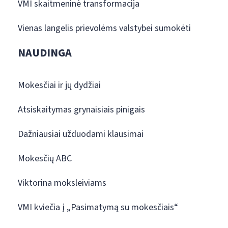
VMI skaitmeninė transformacija
Vienas langelis prievolėms valstybei sumokėti
NAUDINGA
Mokesčiai ir jų dydžiai
Atsiskaitymas grynaisiais pinigais
Dažniausiai užduodami klausimai
Mokesčių ABC
Viktorina moksleiviams
VMI kviečia į „Pasimatymą su mokesčiais“