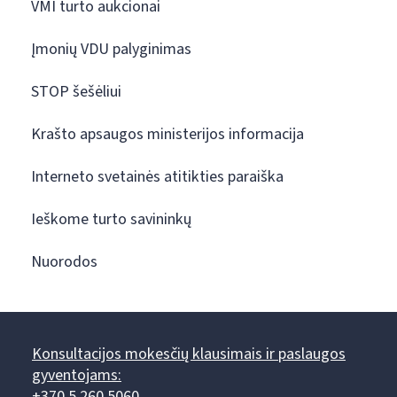
VMI turto aukcionai
Įmonių VDU palyginimas
STOP šešėliui
Krašto apsaugos ministerijos informacija
Interneto svetainės atitikties paraiška
Ieškome turto savininkų
Nuorodos
Konsultacijos mokesčių klausimais ir paslaugos
gyventojams:
+370 5 260 5060