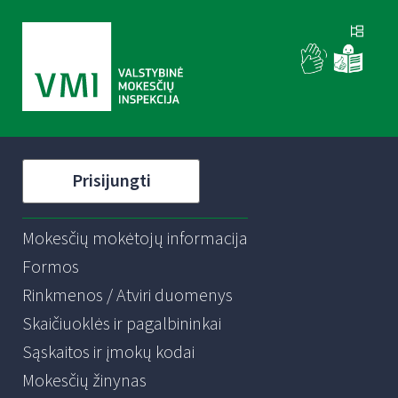
Prisijungti
Mokesčių mokėtojų informacija
Formos
Rinkmenos / Atviri duomenys
Skaičiuoklės ir pagalbininkai
Sąskaitos ir įmokų kodai
Mokesčių žinynas