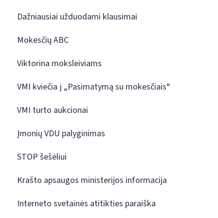
Dažniausiai užduodami klausimai
Mokesčių ABC
Viktorina moksleiviams
VMI kviečia į „Pasimatymą su mokesčiais“
VMI turto aukcionai
Įmonių VDU palyginimas
STOP šešėliui
Krašto apsaugos ministerijos informacija
Interneto svetainės atitikties paraiška