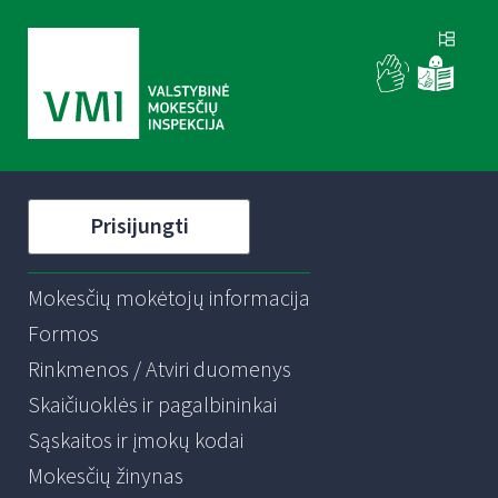
Prisijungti
Mokesčių mokėtojų informacija
Formos
Rinkmenos / Atviri duomenys
Skaičiuoklės ir pagalbininkai
Sąskaitos ir įmokų kodai
Mokesčių žinynas