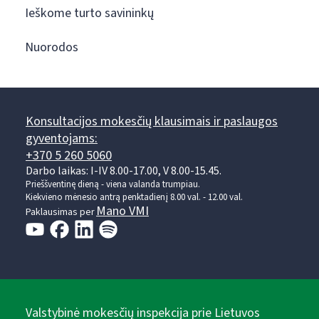
Ieškome turto savininkų
Nuorodos
Konsultacijos mokesčių klausimais ir paslaugos
gyventojams:
+370 5 260 5060
Darbo laikas: I-IV 8.00-17.00, V 8.00-15.45.
Prieššventinę dieną - viena valanda trumpiau.
Kiekvieno mėnesio antrą penktadienį 8.00 val. - 12.00 val.
Mano VMI
Paklausimas per
Valstybinė mokesčių inspekcija prie Lietuvos