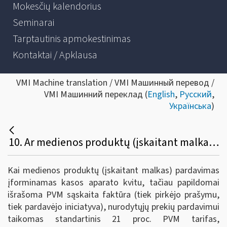
Mokesčių kalendorius
Seminarai
Tarptautinis apmokestinimas
Kontaktai / Apklausa
VMI Machine translation / VMI Машинный перевод /
VMI Машинний переклад (
English
,
Русский
,
Українська
)
10. Ar medienos produktų (įskaitant malkas) pardavimui taikomas lengvatinis 9 proc. PVM tarifas, kai nurodytų prekių pardavimas įforminamas kasos aparato kvitu, papildomai išduodama PVM sąskaita faktūra, o pirkėjas – fizinis asmuo pateikia raštišką patvirtinimą, kad įsigyti medienos produktai (įskaitant malkas) bus naudojami šeimos ar namų ūkio poreikiams, nesusijusiems su ūkine komercine ar profesine veikla?
Kai medienos produktų (įskaitant malkas) pardavimas
įforminamas kasos aparato kvitu, tačiau papildomai
išrašoma PVM sąskaita faktūra (tiek pirkėjo prašymu,
tiek pardavėjo iniciatyva), nurodytųjų prekių pardavimui
taikomas standartinis 21 proc. PVM tarifas,