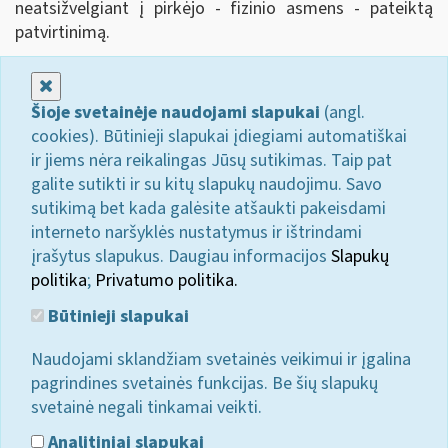
neatsižvelgiant į pirkėjo - fizinio asmens - pateiktą
patvirtinimą.
Uždaryti
Šioje svetainėje naudojami slapukai
(angl.
cookies). Būtinieji slapukai įdiegiami automatiškai
ir jiems nėra reikalingas Jūsų sutikimas. Taip pat
galite sutikti ir su kitų slapukų naudojimu. Savo
sutikimą bet kada galėsite atšaukti pakeisdami
interneto naršyklės nustatymus ir ištrindami
įrašytus slapukus. Daugiau informacijos
Slapukų
politika
;
Privatumo politika.
Būtinieji slapukai
Naudojami sklandžiam svetainės veikimui ir įgalina
pagrindines svetainės funkcijas. Be šių slapukų
svetainė negali tinkamai veikti.
Analitiniai slapukai